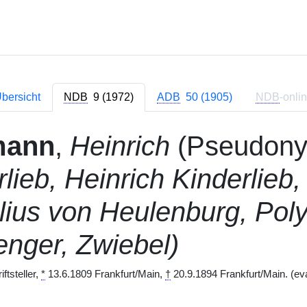
bersicht
NDB
9 (1972)
ADB
50 (1905)
NDB
-onli
mann
,
Heinrich
(Pseudon
lieb, Heinrich Kinderlieb
lius von Heulenburg, Pol
enger, Zwiebel)
ftsteller,
*
13.6.1809 Frankfurt/Main,
†
20.9.1894 Frankfurt/Main. (ev