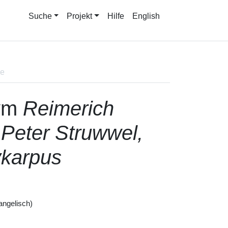
Suche
Projekt
Hilfe
English
ne
ym
Reimerich
, Peter Struwwel,
ykarpus
angelisch)