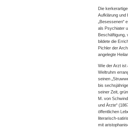
Die kerkerartig
Aufklärung und 
„Besessenen“ ei
als Psychiater 
Beschäftigung, 
bildete die Erri
Pichler der Arch
angelegte Heilan
Wie der Arzt ist
Weltruhm errang
seinen „Struwwel
bis sechsjährig
seiner Zeit, grü
M. von Schwind 
und Ärzte“ (1867
öffentlichen Leb
literarisch-sati
mit aristophani