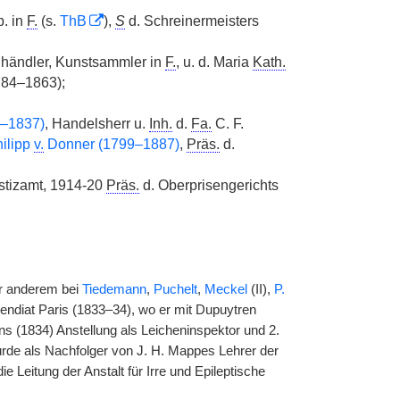
. in
F.
(s.
ThB
),
S
d. Schreinermeisters
nhändler, Kunstsammler in
F.
, u. d. Maria
Kath.
784–1863);
–1837)
, Handelsherr u.
Inh.
d.
Fa.
C. F.
ilipp
v.
Donner (1799–1887)
,
Präs.
d.
stizamt, 1914-20
Präs.
d. Oberprisengerichts
er anderem bei
Tiedemann
,
Puchelt
,
Meckel
(II),
P.
ipendiat Paris (1833–34), wo er mit Dupuytren
s (1834) Anstellung als Leicheninspektor und 2.
urde als Nachfolger von J. H. Mappes Lehrer der
 Leitung der Anstalt für Irre und Epileptische