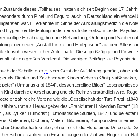
en Zustände dieses „Tollhauses“ hatten sich seit Beginn des 17. Jahr
besonders durch Pinel und Esquirol auch in Deutschland ein Wandel 
ngetreten war.
H.
erkannte im Sinne der Aufklärungsmedizin die Not
und Hygieniker Bedeutung, indem er sich die Fortschritte der Psychi
vernünftige Ernährung, humane Behandlung, Ordnung und Sauberkeit 
chtung einer neuen „Anstalt für Irre und Epileptische“ auf dem Affens
itektensohn wesentlichen Anteil hatte. Diese großzügige und für weiter
stalt ist sein großes Verdienst. Die wenigen Beiträge zur Psychiatrie
 auch der Schriftsteller
H.
vom Geist der Aufklärung geprägt, ohne jedo
 er als Dichter und Zeichner von Kinderbüchern (König Nußknacker, 
peter“ (Urmanuskript 1844), dessen „drollige Bilder“ Lebensphilosoph
en Kind durch die Anschauung und die Reime verständlich wird. Rege i
ndete er zahlreiche Vereine wie die „Gesellschaft der Tutti Frutti“ (184
zählten, trat als Herausgeber des „Frankfurter Hinkenden Boten“ (18
), als Lyriker, Humorist (Humoristische Studien, 1847) und beliebter 
ens, Gelehrten, Dichtern, Malern, Bildhauern, Komponisten unterhielt
rischer Gesellschaftskritiker, ohne freilich die Höhe eines Defoe oder
scher Schärfe zahlreichen Erscheinungen der Zeit wie Hegelscher Na