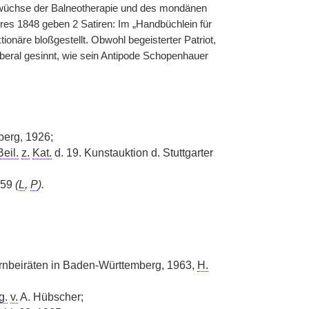
uswüchse der Balneotherapie und des mondänen
hres 1848 geben 2 Satiren: Im „Handbüchlein für
onäre bloßgestellt. Obwohl begeisterter Patriot,
liberal gesinnt, wie sein Antipode Schopenhauer
erg, 1926;
Beil.
z.
Kat.
d. 19. Kunstauktion d. Stuttgarter
959
(
L
,
P
).
rnbeiräten in Baden-Württemberg, 1963,
H.
g.
v.
A. Hübscher;