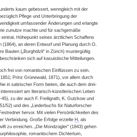
hunderts kaum gebessert, wenngleich mit der
bezüglich Pflege und Unterbringung der
wendigkeit umfassender Änderungen und erlangte
atrie zunutze machte und für sachgemäße
eintrat. Höhepunkt seines ärztlichen Schaffens
tein (1864), an deren Entwurf und Planung durch O.
e Bauten („Burghölzli“ in Zürich) mustergültig
 beschränken sich auf kasuistische Mitteilungen.
ch frei von romantischen Einflüssen zu sein.
1851; Prinz Grünewald, 1871), vor allem durch
ie in satirischer Form bieten, die auch dem drei-
nteressiert am literarisch-künstlerischen Leben
0-45), zu der auch F. Freiligrath, K. Gutzkow und
51/52) und des „Liederbuchs für Naturforscher
Festredner hervor. Mit vielen Persönlichkeiten des
 er Verbindung. Große Erfolge erzielte
H.
als
 Swift zu erreichen. „Die Mondzügler“ (1843) gehen
turphilosophie, romantischem Dichtertum,