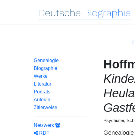
Deutsche
Biographie
Ü
Hoff
Genealogie
Biographie
Kinder
Werke
Literatur
Heula
Porträts
Autor/in
Gastf
Zitierweise
Psychiater, Schri
Netzwerk
Genealogie
RDF