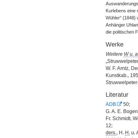
Auswanderungsse
Kurlebens eine m
Wühler“ (1848) w
Anhänger Uhland
die politischen 
Werke
Weitere
W
u. a
„Struwwelpeter
W. F. Arntz, De
Kunstkab., 195
Struwwelpeter
Literatur
ADB
50;
G. A. E. Bogen
Fr. Schmidt, W
12;
ders.
, H.
H.
u. 