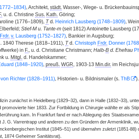
(1772–1834)
, Architekt,
städt.
Wasser-, Wege- u. Brückenbauinsp
F.
u. d. Christine
Sus.
Kath.
Göring;
roline (1776–1809),
T
d.
Heinrich Lausberg (1748–1809)
, Wei
lberfeld;
Stief-M u. Tante-m
(seit 1812) Antoinette Lausberg (1
Frdr.
v.
Lausberg (1752–1827)
, Bankier in Augsburg;
M. 1840 Therese (1818–1911),
T
d.
Christoph
Frdr.
Donner (1768
ffwerke) in
F.
, u. d. Christiane Christmann;
Halb-
B
d. Ehefrau
Ph
nk u.
Mitgl.
d. Handelskammer;
duard (1848–1920)
,
preuß.
WGR
, 1903-13
Min.dir.
im Reichsju
-von Richter (1828–1911)
, Historien- u. Bildnismaler (s.
ThB
).
izin zunächst in Heidelberg (1829–32), dann in Halle (1832–33), unt
d promovierte hier 1833. Zur Fortbildung in Chirurgie wählte er als St
 Berührung kam. In Frankfurt fand er nach Ablegung des Staatsexamen
it J. G. Varrentrapp und anderen zu den Gründern der Armenklinik, w
ckenbergischen Institut (1845–51) und übernahm zuletzt (1851-88) die
at, 1874 Geheimer Sanitätsrat).