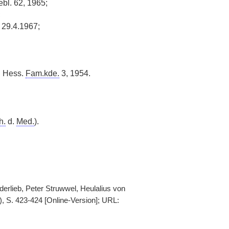
ebl. 62, 1965;
;
29.4.1967;
: Hess.
Fam.kde.
3, 1954.
h.
d.
Med.
).
erlieb, Peter Struwwel, Heulalius von
, S. 423-424 [Online-Version]; URL: