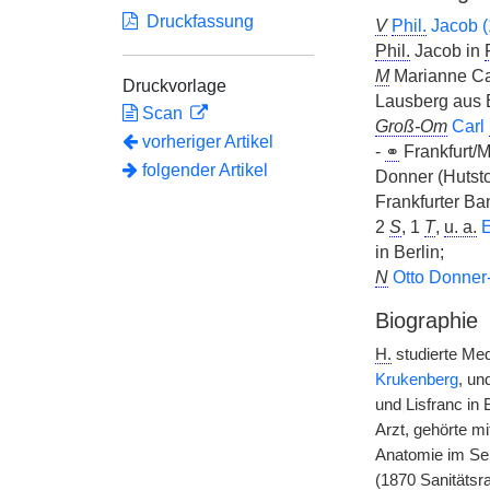
Druckfassung
V
Phil.
Jacob 
Phil.
Jacob in
M
Marianne Ca
Druckvorlage
Lausberg aus E
Scan
Groß-Om
Carl
vorheriger Artikel
-
⚭
Frankfurt/
folgender Artikel
Donner (Hutsto
Frankfurter Ba
2
S
, 1
T
,
u. a.
E
in Berlin;
N
Otto Donner
Biographie
H.
studierte Med
Krukenberg
, un
und
|
Lisfranc in
Arzt, gehörte m
Anatomie im Sen
(1870 Sanitätsr