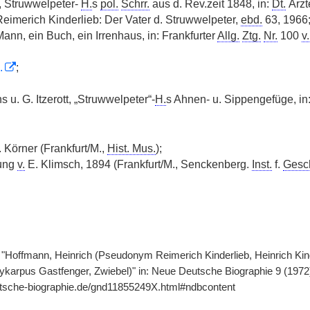
, Struwwelpeter-
H.
s
pol.
Schrr.
aus d. Rev.zeit 1848, in:
Dt.
Ärzt
Reimerich Kinderlieb: Der Vater d. Struwwelpeter,
ebd.
63, 1966
ann, ein Buch, ein Irrenhaus, in: Frankfurter
Allg.
Ztg.
Nr.
100
v.
.
;
s u. G. Itzerott, „Struwwelpeter“-
H.
s Ahnen- u. Sippengefüge, in
 Körner (Frankfurt/M.,
Hist. Mus.
);
nung
v.
E. Klimsch, 1894 (Frankfurt/M., Senckenberg.
Inst.
f.
Gesc
"Hoffmann, Heinrich (Pseudonym Reimerich Kinderlieb, Heinrich Kind
ykarpus Gastfenger, Zwiebel)" in: Neue Deutsche Biographie 9 (1972)
utsche-biographie.de/gnd11855249X.html#ndbcontent