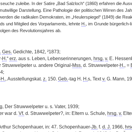
uche zuleibe. In der Satire „Bad Salzloch“ (1860) erfahren die A
utwillige Darstellung. Eine Pathologie der politischen Wirren des Ja
erden die radikalen Demokraten, im „Heulerspiegel“ (1849) die Reakti
s und Mitglied des Vorparlaments, lehnte
H.
, im Grunde bürgerlich-
Folgen des Revolutionsjahres ab.
.
Ges.
Gedichte, 1842, ²1873;
-
H.
“
erz.
aus s. Leben, Lebenserinnerungen,
hrsg.
v.
E. Hessenb
r Struwwelpeter u. andere Original-
Mss.
d. Struwwelpeter-
H.
, =
4;
-
H.
, Ausstellungskat.
z.
150.
Geb.
-tag H.
H.
s, Text
v.
G. Mann, 1
g, Der Struwwelpeter u. s. Vater, 1939;
er war d.
Vf.
d. Struwwelpeter?, in: Eltern u. Schule,
hrsg.
v.
Elte
Arthur Schopenhauer, in: 47. Schopenhauer-
Jb.
f.
d. J.
1966,
hrs