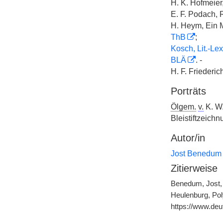
H. K. Hofmeier
E. F. Podach, 
H. Heym, Ein M
ThB
;
Kosch, Lit.-Lex
BLÄ
. -
H. F. Friederich
Porträts
Ölgem.
v.
K. W.
Bleistiftzeich
Autor/in
Jost Benedum
Zitierweise
Benedum, Jost, 
Heulenburg, Pol
https://www.de