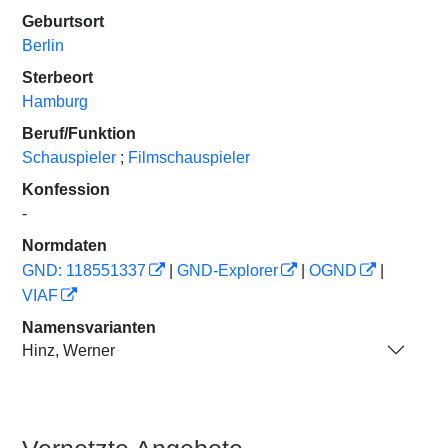
Geburtsort
Berlin
Sterbeort
Hamburg
Beruf/Funktion
Schauspieler
;
Filmschauspieler
Konfession
-
Normdaten
GND: 118551337
|
GND-Explorer
|
OGND
|
VIAF
Namensvarianten
Hinz, Werner