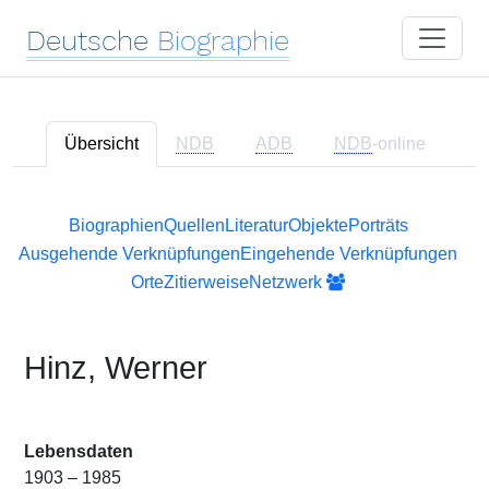
Deutsche
Biographie
Übersicht
NDB
ADB
NDB
-online
Biographien
Quellen
Literatur
Objekte
Porträts
Ausgehende Verknüpfungen
Eingehende Verknüpfungen
Orte
Zitierweise
Netzwerk
Hinz, Werner
Lebensdaten
1903 – 1985