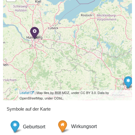
Leaflet
| Map tiles by BSB MDZ, under CC BY 3.0. Data by
OpenStreetMap, under ODbL.
Symbole auf der Karte
Geburtsort
Wirkungsort