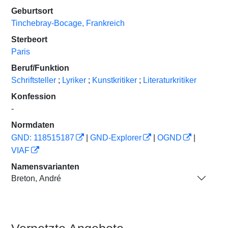
Geburtsort
Tinchebray-Bocage, Frankreich
Sterbeort
Paris
Beruf/Funktion
Schriftsteller
;
Lyriker
;
Kunstkritiker
;
Literaturkritiker
Konfession
-
Normdaten
GND: 118515187
|
GND-Explorer
|
OGND
|
VIAF
Namensvarianten
Breton, André