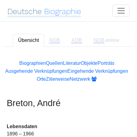
Deutsche
Biographie
Übersicht
NDB
ADB
NDB
-online
Biographien
Quellen
Literatur
Objekte
Porträts
Ausgehende Verknüpfungen
Eingehende Verknüpfungen
Orte
Zitierweise
Netzwerk
Breton, André
Lebensdaten
1896 – 1966