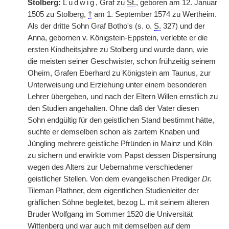
Stolberg:
Ludwig
, Graf zu
St.
, geboren am 12. Januar
1505 zu Stolberg,
†
am 1. September 1574 zu Wertheim.
Als der dritte Sohn Graf Botho's (s. o.
S.
327) und der
Anna, gebornen v. Königstein-Eppstein, verlebte er die
ersten Kindheitsjahre zu Stolberg und wurde dann, wie
die meisten seiner Geschwister, schon frühzeitig seinem
Oheim, Grafen Eberhard zu Königstein am Taunus, zur
Unterweisung und Erziehung unter einem besonderen
Lehrer übergeben, und nach der Eltern Willen ernstlich zu
den Studien angehalten. Ohne daß der Vater diesen
Sohn endgültig für den geistlichen Stand bestimmt hätte,
suchte er demselben schon als zartem Knaben und
Jüngling mehrere geistliche Pfründen in Mainz und Köln
zu sichern und erwirkte vom Papst dessen Dispensirung
wegen des Alters zur Uebernahme verschiedener
geistlicher Stellen. Von
|
dem evangelischen Prediger
Dr.
Tileman Plathner, dem eigentlichen Studienleiter der
gräflichen Söhne begleitet, bezog L. mit seinem älteren
Bruder Wolfgang im Sommer 1520 die Universität
Wittenberg und war auch mit demselben auf dem