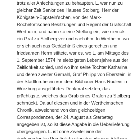
trotz aller Anfechtungen zu behaupten. L. war nun zu
gleicher Zeit Senior des Hauses Stolberg, Herr der
Königstein-Eppstein’schen, von der Mark-
Rochefortischen Besitzungen und Regent der Grafschaft
Wertheim, und nahm so eine Stellung ein, wie niemals
ein Graf zu Stolberg vor und nach ihm. In Wertheim, wo
er sich auch das Gedächtniß eines gerechten und
friedsamen Herrn stiftete, war es, wo L. am Mittage des
1. September 1574 im siebzigsten Lebensjahre aus der
Zeitlichkeit schied, und wo ihm seine Tochter Katharina
und deren zweiter Gemahl, Graf Philipp von Eberstein, in
der Stadtkirche ein von dem Bildhauer Hans Rodlein in
Würzburg ausgeführtes Denkmal setzten, das
prächtigste, welches das Grab eines Grafen zu Stolberg
schmückt. Da auf diesem und in der Wertheimschen
Chronik, abweichend von den gleichzeitigen
Correspondenzen, der 24. August als Sterbetag
angegeben ist, so ist diese Angabe in die Ueberlieferung
übergegangen. L. ist ohne Zweifel eine der
denkwürdigsten Persönlichkeiten des Hauses Stolberg.