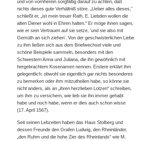
und von vornherein sorgfältig darauf zu achten, daß
nichts dieses gute Verhältniß störe. „Ueber alles dieses,"
schließt er, „ist mein treuer Rath, E. Liebden wollen die
alten Diener wohl in Ehren halten.“ Er möge ihnen sagen,
wie er sein Vertrauen auf sie setze, 'und sie also mit
Gemüth an sich ziehen'. Von der geschwisterlichen Liebe
zu ihm ließen sich aus dem Briefwechsel viele und
schöne Beispiele sammeln, besonders mit den
Schwestern Anna und Juliana, die ihn gewöhnlich mit
hergebrachtem Kosenamen nennen. Erstere erklärt ihm
gelegentlich: obwohl sie eigentlich gar nichts besonderes
zu bemerken oder ihm mitzutheilen habe, so könne sie
nicht anders, als an „ihren herzlieben Lotzen“ schreiben,
um ihm zu versichern, wie lieb sie ihn immer gehabt
habe und noch habe, wenn er dies auch schon wisse
(17. April 1567).
Seit seinen Lebzeiten haben das Haus Stolberg und
dessen Freunde den Grafen Ludwig, den Rheinländer,
„den Ruhm und die hohe Zier des Rheinlands“ wie M.