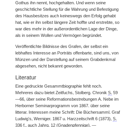
Gothus ihn nennt, hochgehalten. Und wenn seine
geschichtliche Stellung für die Wahrung und Befestigung
des Hausbesitzes auch keineswegs den Erfolg gehabt
hat, wie er ihn selbst längere Zeit hoffte und erstrebte, so
war dies mehr in der außerordentlichen Lage der Dinge,
als in seinem Wollen und Vermögen begründet.
Veröffentlichte Bildnisse des Grafen, der selbst ein
lebhaftes Interesse an Porträts offenbarte, sind uns, von
Münzen und der Darstellung auf seinem Grabdenkmal
abgesehen, nicht bekannt geworden.
Literatur
Eine gedruckte Gesammtbiographie fehlt noch.
Mehreres dazu bietet Zeitfuchs, Stolberg. Chronik
S.
59
—66, über seine Reformationsbestrebungen
|
A. Nebe im
Herborner Seminarprogramm von 1867. über seine
litterar. Interessen meine Schrift: Die Büchersamml. Graf
Ludwig's, Werniger. 1867 u. Harzzeitschrift 6 (1873),
S.
336 f., auch Jahrg. 12 (Gnadenpfennige). —