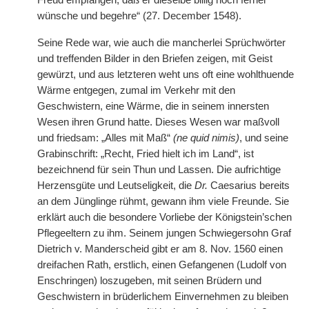
Freud empfangen, daß er dieselbe billig noch ferner
wünsche und begehre“ (27. December 1548).
Seine Rede war, wie auch die mancherlei Sprüchwörter
und treffenden Bilder in den Briefen zeigen, mit Geist
gewürzt, und aus letzteren weht uns oft eine wohlthuende
Wärme entgegen, zumal im Verkehr mit den
Geschwistern, eine Wärme, die in seinem innersten
Wesen ihren Grund hatte. Dieses Wesen war maßvoll
und friedsam: „Alles mit Maß“
(ne quid nimis)
, und seine
Grabinschrift: „Recht, Fried hielt ich im Land“, ist
bezeichnend für sein Thun und Lassen. Die aufrichtige
Herzensgüte und Leutseligkeit, die
Dr.
Caesarius bereits
an dem Jünglinge rühmt, gewann ihm viele Freunde. Sie
erklärt auch die besondere Vorliebe der Königstein’schen
Pflegeeltern zu ihm. Seinem jungen Schwiegersohn Graf
Dietrich v. Manderscheid gibt er am 8. Nov. 1560 einen
dreifachen Rath, erstlich, einen Gefangenen (Ludolf von
Enschringen) loszugeben, mit seinen Brüdern und
Geschwistern in brüderlichem Einvernehmen zu bleiben