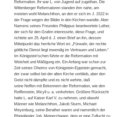
Reformation. Ihr war L. von Jugend auf zugethan. Die
Wittenberger Reformatoren standen ihm nahe, am
meisten wohl Melanchthon, an den er sich im J. 1522 in
der Frage wegen der Bilder in den Kirchen wandte. Aber
Namens seines Freundes Philippus beantwortete Luther,
der sich für den Grafen interessirte, diese Frage, und
richtete am 25. April d. J. einen Brief an ihn, dessen
Mittelpunkt das herrliche Wort ist: „Fürwahr, der rechte
göttliche Dienst liegt inwendig im Vertrauen und Lieben.“
Im Königstein’schen führte er die Reformation mit
Weisheit und Mäßigung ein. Ein Anfang war schon zur
Zeit seines Oheims von Königstein-Eppstein gemacht,
der zwar selbst bei der alten Kirche verblieb, aber den
Geist nicht dämpfte und es nicht wehrte, daß
seine
|
Neffen mit Bekennern der Reformation, wie den
Reiffenstein, Micyll u. a. verkehrten. Größere Rücksicht
hatte L. auf Kaiser Karl V. zu nehmen, und obwohl
Männer wie Melanchthon, Jakob Sturm, Michael
Meyenburg, seine Berather waren und namentlich der
Rheinländer Joh. Meinerzhagen, dem er eine Zuflucht zu