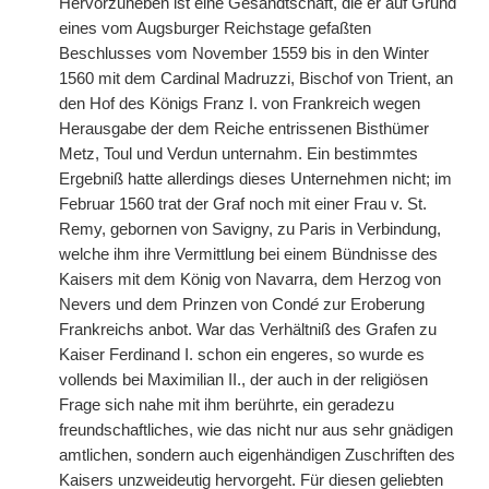
Hervorzuheben ist eine Gesandtschaft, die er auf Grund
eines vom Augsburger Reichstage gefaßten
Beschlusses vom November 1559 bis in den Winter
1560 mit dem Cardinal Madruzzi, Bischof von Trient, an
den Hof des Königs Franz I. von Frankreich wegen
Herausgabe der dem Reiche entrissenen Bisthümer
Metz, Toul und Verdun unternahm. Ein bestimmtes
Ergebniß hatte allerdings dieses Unternehmen nicht; im
Februar 1560 trat der Graf noch mit einer Frau v. St.
Remy, gebornen von Savigny, zu Paris in Verbindung,
welche ihm ihre Vermittlung bei einem Bündnisse des
Kaisers mit dem König von Navarra, dem Herzog von
Nevers und dem Prinzen von Cond
é
zur Eroberung
Frankreichs anbot. War das Verhältniß des Grafen zu
Kaiser Ferdinand I. schon ein engeres, so wurde es
vollends bei Maximilian II., der auch in der religiösen
Frage sich nahe mit ihm berührte, ein geradezu
freundschaftliches, wie das nicht nur aus sehr gnädigen
amtlichen, sondern auch eigenhändigen Zuschriften des
Kaisers unzweideutig hervorgeht. Für diesen geliebten