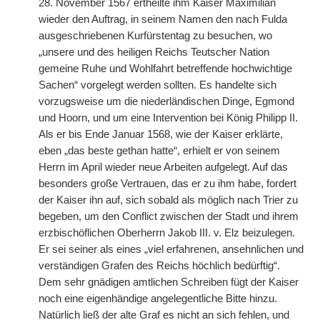
28. November 1567 ertheilte ihm Kaiser Maximilian
wieder den Auftrag, in seinem Namen den nach Fulda
ausgeschriebenen Kurfürstentag zu besuchen, wo
„unsere und des heiligen Reichs Teutscher Nation
gemeine Ruhe und Wohlfahrt betreffende hochwichtige
Sachen“ vorgelegt werden sollten. Es handelte sich
vorzugsweise um die niederländischen Dinge, Egmond
und Hoorn, und um eine Intervention bei König Philipp II.
Als er bis Ende Januar 1568, wie der Kaiser erklärte,
eben „das beste gethan hatte“, erhielt er von seinem
Herrn im April wieder neue Arbeiten aufgelegt. Auf das
besonders große Vertrauen, das er zu ihm habe, fordert
der Kaiser ihn auf, sich sobald als möglich nach Trier zu
begeben, um den Conflict zwischen der Stadt und
|
ihrem
erzbischöflichen Oberherrn Jakob III. v. Elz beizulegen.
Er sei seiner als eines „viel erfahrenen, ansehnlichen und
verständigen Grafen des Reichs höchlich bedürftig“.
Dem sehr gnädigen amtlichen Schreiben fügt der Kaiser
noch eine eigenhändige angelegentliche Bitte hinzu.
Natürlich ließ der alte Graf es nicht an sich fehlen, und