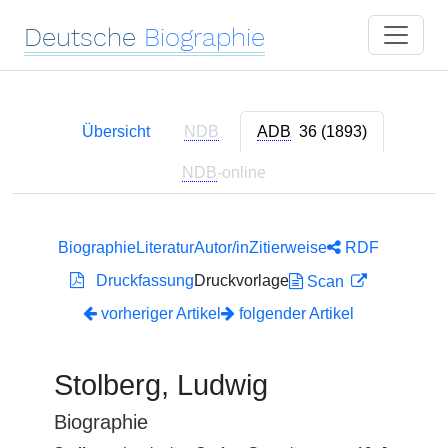
Deutsche
Biographie
Übersicht
NDB
ADB
36 (1893)
NDB
-online
Biographie
Literatur
Autor/in
Zitierweise
RDF
Druckfassung
Druckvorlage
Scan
vorheriger Artikel
folgender Artikel
Stolberg, Ludwig
Biographie