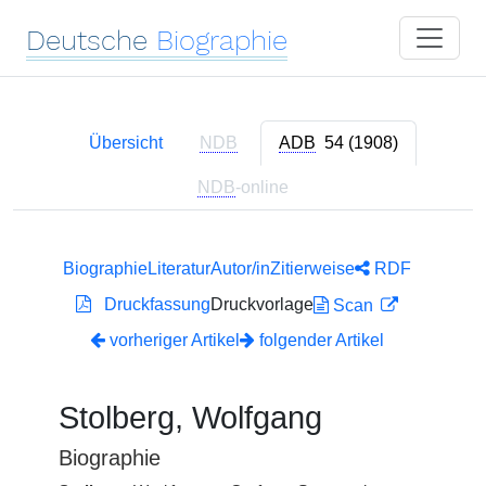
Deutsche
Biographie
Übersicht
NDB
ADB
54 (1908)
NDB
-online
Biographie
Literatur
Autor/in
Zitierweise
RDF
Druckfassung
Druckvorlage
Scan
vorheriger Artikel
folgender Artikel
Stolberg, Wolfgang
Biographie