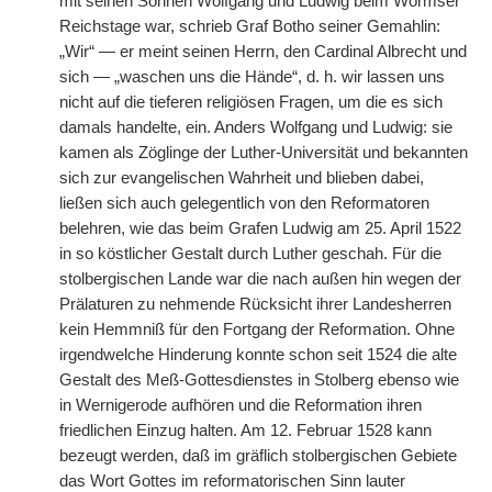
mit seinen Söhnen Wolfgang und Ludwig beim Wormser
Reichstage war, schrieb Graf Botho seiner Gemahlin:
„Wir“ — er meint seinen Herrn, den Cardinal Albrecht und
sich — „waschen uns die Hände“, d. h. wir lassen uns
nicht auf die tieferen religiösen Fragen, um die es sich
damals handelte, ein. Anders Wolfgang und Ludwig: sie
kamen als Zöglinge der Luther-Universität und bekannten
sich zur evangelischen Wahrheit und blieben dabei,
ließen sich auch gelegentlich von den Reformatoren
belehren, wie das beim Grafen Ludwig am 25. April 1522
in so köstlicher Gestalt durch Luther geschah. Für die
stolbergischen Lande war die nach außen hin wegen der
Prälaturen zu nehmende Rücksicht ihrer Landesherren
kein Hemmniß für den Fortgang der Reformation. Ohne
irgendwelche Hinderung konnte schon seit 1524 die alte
Gestalt des Meß-Gottesdienstes in Stolberg ebenso wie
in Wernigerode aufhören und die Reformation ihren
friedlichen Einzug halten. Am 12. Februar 1528 kann
bezeugt werden, daß im gräflich stolbergischen Gebiete
das Wort Gottes im reformatorischen Sinn lauter