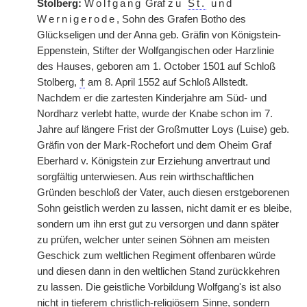
Stolberg:
Wolfgang
Graf
zu
St.
und
Wernigerode
, Sohn des Grafen Botho des
Glückseligen und der Anna geb. Gräfin von Königstein-
Eppenstein, Stifter der Wolfgangischen oder Harzlinie
des Hauses, geboren am 1. October 1501 auf Schloß
Stolberg,
†
am 8. April 1552 auf Schloß Allstedt.
Nachdem er die zartesten Kinderjahre am Süd- und
Nordharz verlebt hatte, wurde der Knabe schon im 7.
Jahre auf längere Frist der Großmutter Loys (Luise) geb.
Gräfin von der Mark-Rochefort und dem Oheim Graf
Eberhard v. Königstein zur Erziehung anvertraut und
sorgfältig unterwiesen. Aus rein wirthschaftlichen
Gründen beschloß der Vater, auch diesen erstgeborenen
Sohn geistlich werden zu lassen, nicht damit er es bleibe,
sondern um ihn erst gut zu versorgen und dann später
zu prüfen, welcher unter seinen Söhnen am meisten
Geschick zum weltlichen Regiment offenbaren würde
und diesen dann in den weltlichen Stand zurückkehren
zu lassen. Die geistliche Vorbildung Wolfgang's ist also
nicht in tieferem christlich-religiösem Sinne, sondern