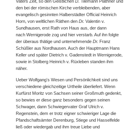
Vaters Zeit, so den Geistlichen
D.
Tilemann Plathner und
den bei der römischen Kirche verbleibenden, aber
evangelisch gesinnten Halberstädter Official Heinrich
Horn, von weltlichen Räthen den
Dr.
Valentin v.
Sundhausen, erst Rath von Haus aus, der dann
nach
|
Wernigerode zog und hier verstarb. Auf ihn folgte
der überaus thätige und unternehmende
Dr.
Franz
Schüßler aus Nordhausen. Auch der Hauptmann Hans
Keller und später Dietrich v. Gadenstedt in Wernigerode,
sowie in Stolberg Heinrich v. Rüxleben standen ihm
näher.
Ueber Wolfgang's Wesen und Persönlichkeit sind uns
verschiedene gleichzeitige Urtheile überliefert. Wenn
Kurfürst Moritz von Sachsen seiner Großmuth gedenkt,
so bewies er diese ganz besonders gegen seinen
Schwager, dann Schwiegervater Graf Ulrich v.
Regenstein, dem er trotz eigner schwieriger Lage die
Pfandschaftsämter Derenburg, Stiege und Hasselfelde
ließ oder wiedergab und ihm treue Liebe und