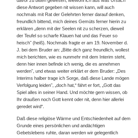
davor zu bitten gewesen, wiewohl ich aus was Ursach
diese Antwort gegeben nit wissen kann, will auch
nochmals mit Rat der Gelehrten ferner darauf denken,
freundlich bittend, mich deines Gemüts ferner hierin zu
erklären „denn mit der Seelen nit zu scherzen, dieweil
der Teufel so scharfe Klauen hat und das Feuer so
heisch" (heiß). Nochmals fragte er am 19. November d.
J. bei dem Bruder an: „Bitte dich ganz freundlich, wollest
mich berichten, wie es nunmehr mit dem Interim steht,
denn hier innen befinde ich wenig, die es annehmen
werden", und etwas weiter erklärt er dem Bruder: „Des
Interims halber trage ich Sorge, daß diese Lande mögen
Verfolgung leiden", „doch hat,“ fährt er fort, „Gott das
Spiel alles in seiner Hand. Und möchte gern wissen, ob
Ihr draußen noch Gott kennt oder nit, denn hier allerlei
geredet wird“.
Daß diese religiöse Wärme und Entschiedenheit auf dem
Grunde eines persönlichen und andächtigen
Gebetslebens ruhte, daran werden wir gelegentlich