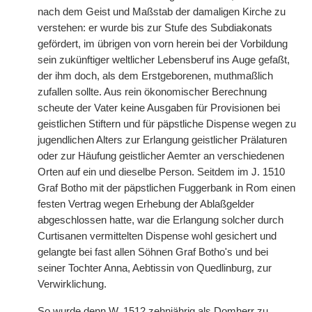
nach dem Geist und Maßstab der damaligen Kirche zu
verstehen: er wurde bis zur Stufe des Subdiakonats
gefördert, im übrigen von vorn herein bei der Vorbildung
sein zukünftiger weltlicher Lebensberuf ins Auge gefaßt,
der ihm doch, als dem Erstgeborenen, muthmaßlich
zufallen sollte. Aus rein ökonomischer Berechnung
scheute der Vater keine Ausgaben für Provisionen bei
geistlichen Stiftern und für päpstliche Dispense wegen zu
jugendlichen Alters zur Erlangung geistlicher Prälaturen
oder zur Häufung geistlicher Aemter an verschiedenen
Orten auf ein und dieselbe Person. Seitdem im J. 1510
Graf Botho mit der päpstlichen Fuggerbank in Rom einen
festen Vertrag wegen Erhebung der Ablaßgelder
abgeschlossen hatte, war die Erlangung solcher durch
Curtisanen vermittelten Dispense wohl gesichert und
gelangte bei fast allen Söhnen Graf Botho's und bei
seiner Tochter Anna, Aebtissin von Quedlinburg, zur
Verwirklichung.
So wurde denn W. 1512 zehnjährig als Domherr zu