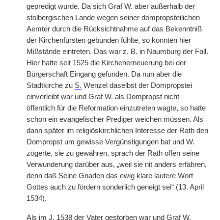
gepredigt wurde. Da sich Graf W. aber außerhalb der
stolbergischen Lande wegen seiner dompropsteilichen
Aemter durch die Rücksichtnahme auf das Bekenntniß
der Kirchenfürsten gebunden fühlte, so konnten hier
Mißstände eintreten. Das war z. B. in Naumburg der Fall.
Hier hatte seit 1525 die Kirchenerneuerung bei der
Bürgerschaft Eingang gefunden. Da nun aber die
Stadtkirche zu
S.
Wenzel daselbst der Dompropstei
einverleibt war und Graf W. als Dompropst nicht
öffentlich für die Reformation einzutreten wagte, so hatte
schon ein evangelischer Prediger weichen müssen. Als
dann später im religiöskirchlichen Interesse der Rath den
Dompropst um gewisse Vergünstigungen bat und W.
zögerte, sie zu gewähren, sprach der Rath offen seine
Verwunderung darüber aus, „weil sie nit anders erfahren,
denn daß Seine Gnaden das ewig klare lautere Wort
Gottes auch zu fördern sonderlich geneigt sei“ (13. April
1534).
Als im J. 1538 der Vater gestorben war und Graf W.