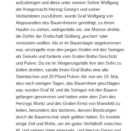
aufzubringen und diese unter seinem Sohne Wolfgang
der Kriegsmacht Herzog Georg's und seiner
Verbündeten zuzuführen, wurde Graf Wolfgang von
Abgesandten des Bauernheeres genöthigt, zu ihrem
Haufen zu ziehen, widrigenfalls sie, wie Münzer drohte,
die Dörfer der Grafschaft Stolberg „puchen“ oder
verwüsten wollten. Als er im Bauernlager angekommen
war, umzingelte man den jungen Grafen mit den Seinigen
als Geiseln und forderte vom Grafen Botho Geschütz
und Pulver. Da sie im Weigerungsfalle ihm den Sohn zu
tödten drohten, sandte ihnen Graf Botho eine alte
Steinbüchse und 20 Pfund Pulver. Als nun am 15. Mai,
also nach wenigen Tagen, das Bauernheer geschlagen
war, wurden Graf W. und die Seinigen mit den Bauern
gefangen genommen und hatten unter dem Zorn des
Herzogs Moritz und des Grafen Ernst von Mansfeld zu
leiden, besonders des letzteren, dessen Besitzungen
durch die Bauernschar stark gelitten hatten. Es kostete
einige Zeit und Mühe, um ein gutes Verhältniß zwischen
W. und seinem Vater einerseits, und Herzog Georg und