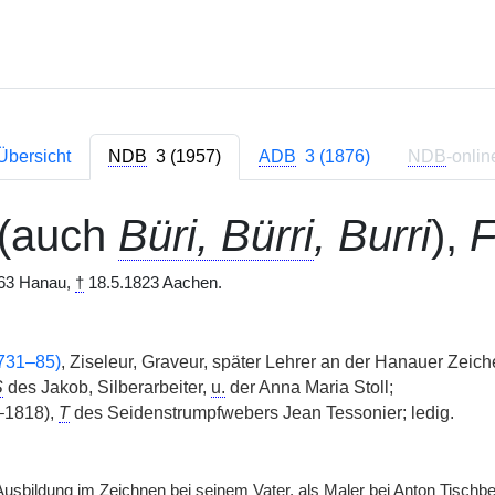
Übersicht
NDB
3 (1957)
ADB
3 (1876)
NDB
-onlin
(auch
Büri, Bürri
, Burri
),
F
63 Hanau,
†
18.5.1823 Aachen.
1731–85)
, Ziseleur, Graveur, später Lehrer an der Hanauer Zei
S
des Jakob, Silberarbeiter,
u.
der Anna Maria Stoll;
–1818),
T
des Seidenstrumpfwebers Jean Tessonier; ledig.
 Ausbildung im Zeichnen bei seinem Vater, als Maler bei Anton Tischb