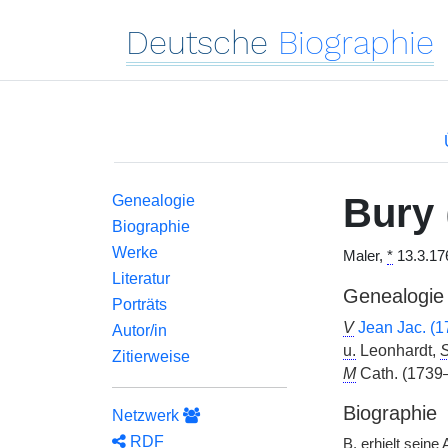
Deutsche
Biographie
Bury
Genealogie
Biographie
Werke
Maler,
*
13.3.17
Literatur
Genealogie
Porträts
V
Jean Jac. (
Autor/in
u.
Leonhardt,
Zitierweise
M
Cath. (1739
Biographie
Netzwerk
RDF
B.
erhielt seine