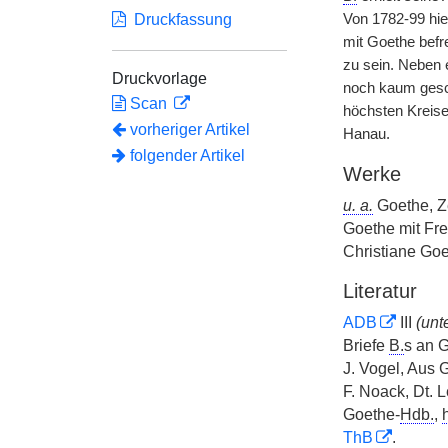
Druckfassung
Von 1782-99 hiel
mit Goethe befr
zu sein. Neben e
Druckvorlage
noch kaum gesch
Scan
höchsten Kreisen
vorheriger Artikel
Hanau.
folgender Artikel
Werke
u. a.
Goethe, Z
Goethe mit Fre
Christiane Go
Literatur
ADB
III
(unt
Briefe
B.
s an G
J. Vogel, Aus 
F. Noack, Dt. 
Goethe-
Hdb.
,
ThB
.