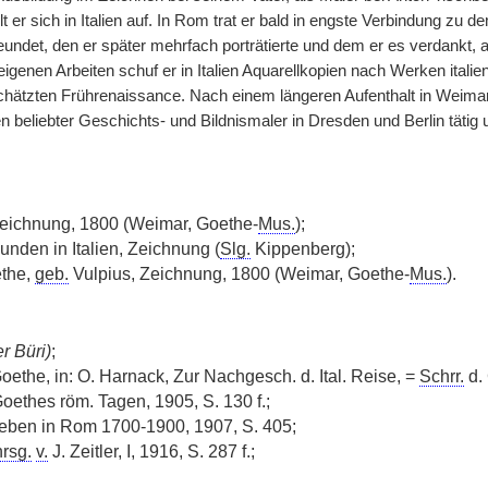
t er sich in Italien auf. In Rom trat er bald in engste Verbindung z
eundet, den er später mehrfach porträtierte und dem er es verdankt,
igenen Arbeiten schuf er in Italien Aquarellkopien nach Werken italie
ätzten Frührenaissance. Nach einem längeren Aufenthalt in Weimar 
 beliebter Geschichts- und Bildnismaler in Dresden und Berlin tätig 
eichnung, 1800 (Weimar, Goethe-
Mus.
);
unden in Italien, Zeichnung (
Slg.
Kippenberg);
ethe,
geb.
Vulpius, Zeichnung, 1800 (Weimar, Goethe-
Mus.
).
er Büri)
;
oethe, in: O. Harnack, Zur Nachgesch. d. Ital. Reise, =
Schrr.
d.
Goethes röm. Tagen, 1905, S. 130 f.;
Leben in Rom 1700-1900, 1907, S. 405;
hrsg.
v.
J. Zeitler, I, 1916, S. 287 f.;