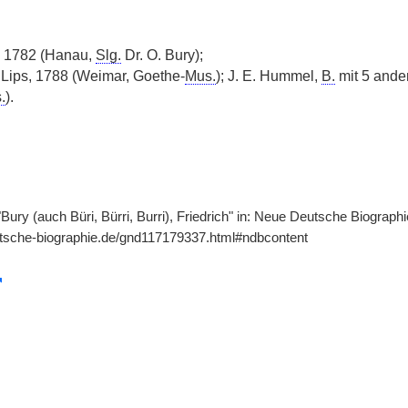
1782 (Hanau,
Slg.
Dr. O. Bury);
 Lips, 1788 (Weimar, Goethe-
Mus.
); J. E. Hummel,
B.
mit 5 ander
.
).
"Bury (auch Büri, Bürri, Burri), Friedrich" in: Neue Deutsche Biograph
utsche-biographie.de/gnd117179337.html#ndbcontent