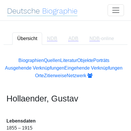
Deutsche
Biographie
Übersicht
NDB
ADB
NDB
-online
Biographien
Quellen
Literatur
Objekte
Porträts
Ausgehende Verknüpfungen
Eingehende Verknüpfungen
Orte
Zitierweise
Netzwerk
Hollaender, Gustav
Lebensdaten
1855 – 1915