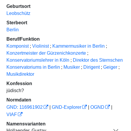
Geburtsort
Leobschütz
Sterbeort
Berlin
Beruf/Funktion
Komponist
;
Violinist
;
Kammermusiker in Berlin
;
Konzertmeister der Gürzenichkonzerte
;
Konservatoriumslehrer in Köln
;
Direktor des Sternschen
Konservatoriums in Berlin
;
Musiker
;
Dirigent
;
Geiger
;
Musikdirektor
Konfession
jüdisch?
Normdaten
GND: 116961902
|
GND-Explorer
|
OGND
|
VIAF
Namensvarianten
Hollaender, Gustav