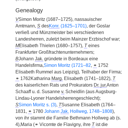
Genealogy
V
Simon Moritz (1687–1725), nassauischer
Amtmann,
S
des
Konr.
(1625–1701)
, der Goslar
verließ und Münzmeister bei verschiedenen
Landesherren, zuletzt beim Mainzer Erzbischof war;
M
Elisabeth Thielen (1680–1757),
T
eines
Frankfurter Großfrachtenunternehmers;
B
Johann
Jak.
gründete in Bordeaux eine
Handelsfirma,
Simon Moritz (1721–82
,
⚭
1752
Elisabeth Rummel aus Leipzig), Teilhaber der Firma;
⚭
1762Katharina
Marg.
Elisabeth (1741–1822),
T
des kaiserlichen Rats und Prokurators
Dr. jur.
Anton
Schaaff u. d. Susanne
v.
Scheidlin (aus Augsburg-
Lindau-Lyoner Handelsherrengeschlecht);
S
Simon Moritz s. (3)
,
T
Susanne Elisabeth (1764–
1831,
⚭
1780
Johann
Jak.
Hollweg, 1748–1808
),
von ihr stammt die Familie Bethmann Hollweg ab (s.
4),Maria (⚭ Vicomte de Flavigny, ihre
T
ist die