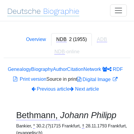
Deutsche
Biographie
Overview
NDB
2 (1955)
ADB
NDB
-online
Genealogy
Biography
Author
Citation
Network
RDF
Print version
Source in print
Digital Image
Previous article
Next article
Bethmann,
Johann Philipp
Bankier,
*
30.2.(?)1715 Frankfurt,
†
28.11.1793 Frankfurt,
(evangelisch)