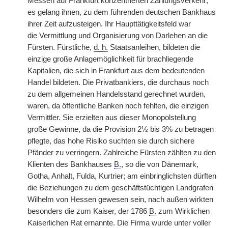
Messen auf Frankfurt konzentrierten Zahlungsverkehr;
es gelang ihnen, zu dem führenden deutschen Bankhaus
ihrer Zeit aufzusteigen. Ihr Haupttätigkeitsfeld war
die
|
Vermittlung und Organisierung von Darlehen an die
Fürsten. Fürstliche,
d. h.
Staatsanleihen, bildeten die
einzige große Anlagemöglichkeit für brachliegende
Kapitalien, die sich in Frankfurt aus dem bedeutenden
Handel bildeten. Die Privatbankiers, die durchaus noch
zu dem allgemeinen Handelsstand gerechnet wurden,
waren, da öffentliche Banken noch fehlten, die einzigen
Vermittler. Sie erzielten aus dieser Monopolstellung
große Gewinne, da die Provision 2½ bis 3% zu betragen
pflegte, das hohe Risiko suchten sie durch sichere
Pfänder zu verringern. Zahlreiche Fürsten zählten zu den
Klienten des Bankhauses
B.
, so die von Dänemark,
Gotha, Anhalt, Fulda, Kurtrier; am einbringlichsten dürften
die Beziehungen zu dem geschäftstüchtigen Landgrafen
Wilhelm von Hessen gewesen sein, nach außen wirkten
besonders die zum Kaiser, der 1786
B.
zum Wirklichen
Kaiserlichen Rat ernannte. Die Firma wurde unter voller