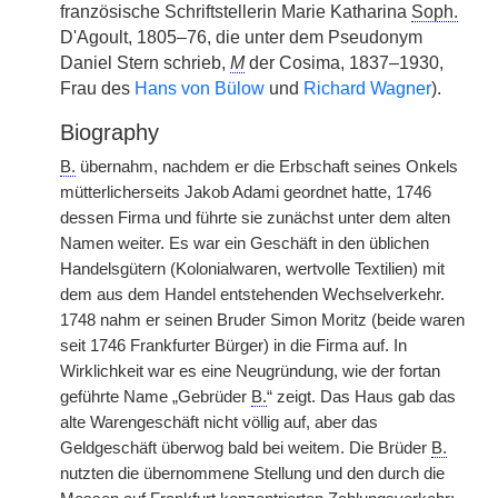
französische Schriftstellerin Marie Katharina
Soph.
D'Agoult, 1805–76, die unter dem Pseudonym
Daniel Stern schrieb,
M
der Cosima, 1837–1930,
Frau des
Hans von Bülow
und
Richard Wagner
).
Biography
B.
übernahm, nachdem er die Erbschaft seines Onkels
mütterlicherseits Jakob Adami geordnet hatte, 1746
dessen Firma und führte sie zunächst unter dem alten
Namen weiter. Es war ein Geschäft in den üblichen
Handelsgütern (Kolonialwaren, wertvolle Textilien) mit
dem aus dem Handel entstehenden Wechselverkehr.
1748 nahm er seinen Bruder Simon Moritz (beide waren
seit 1746 Frankfurter Bürger) in die Firma auf. In
Wirklichkeit war es eine Neugründung, wie der fortan
geführte Name „Gebrüder
B.
“ zeigt. Das Haus gab das
alte Warengeschäft nicht völlig auf, aber das
Geldgeschäft überwog bald bei weitem. Die Brüder
B.
nutzten die übernommene Stellung und den durch die