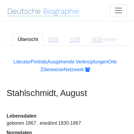
Deutsche
Biographie
Übersicht
NDB
ADB
NDB
-online
Literatur
Porträts
Ausgehende Verknüpfungen
Orte
Zitierweise
Netzwerk
Stahlschmidt, August
Lebensdaten
geboren 1867 , erwähnt 1830-1867
Normdaten