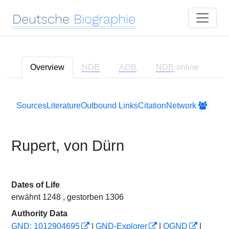
Deutsche
Biographie
Overview
NDB
ADB
NDB
-online
Sources
Literature
Outbound Links
Citation
Network
Rupert, von Dürn
Dates of Life
erwähnt 1248 , gestorben 1306
Authority Data
GND: 1012904695
|
GND-Explorer
|
OGND
|