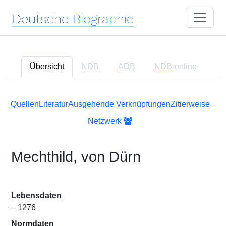
Deutsche
Biographie
Übersicht
NDB
ADB
NDB
-online
Quellen
Literatur
Ausgehende Verknüpfungen
Zitierweise
Netzwerk
Mechthild, von Dürn
Lebensdaten
– 1276
Normdaten