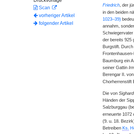
Druckvorlage
Friedrich
, der j
Scan
in den beiden n
vorheriger Artikel
1023–39)
bedeut
folgender Artikel
annahm, sondern
Schwiegervater 
der bereits 925
Burgstift. Durc
Frontenhausen-L
Baumburg ein Au
seiner Gattin
Ir
Berengar II. vo
Chorherrenstift
Die von
Sighard 
Händen der Sipp
Salzburggau (be
erneuerte 1072 
(9. u. 18. Bezir
Betreiben
Ks.
He