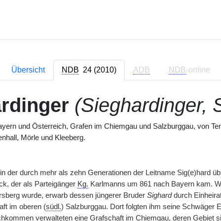
Übersicht
NDB
24 (2010)
ADB
NDB
-online
rdinger
(Sieghardinger, 
ayern und Österreich, Grafen im Chiemgau und Salzburggau, von Ten
enhall, Mörle und Kleeberg.
 in der durch mehr als zehn Generationen der Leitname Sig(e)hard übl
ck, der als Parteigänger
Kg.
Karlmanns um 861 nach Bayern kam. W
rsberg wurde, erwarb dessen jüngerer Bruder
Sighard
durch Einheirat
aft im oberen (
südl.
) Salzburggau. Dort folgten ihm seine Schwäger 
kommen verwalteten eine Grafschaft im Chiemgau, deren Gebiet si