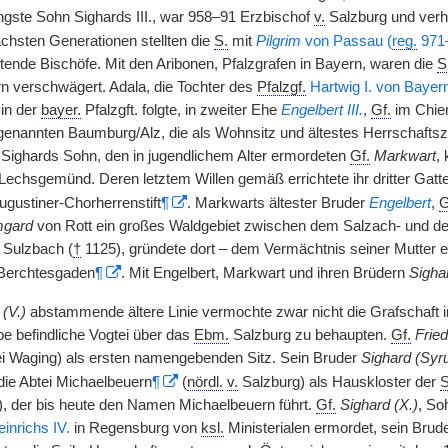
üngste Sohn Sighards III., war 958–91 Erzbischof
v.
Salzburg und verh
ächsten Generationen stellten die
S.
mit
Pilgrim
von Passau (
reg.
971
ende Bischöfe. Mit den Aribonen, Pfalzgrafen in Bayern, waren die
S
 verschwägert. Adala, die Tochter des
Pfalzgf.
Hartwig I. von Bayer
in der
bayer.
Pfalzgft. folgte, in zweiter Ehe
Engelbert III.
,
Gf.
im Chie
 genannten Baumburg/Alz, die als Wohnsitz und ältestes Herrschafts
h Sighards Sohn, den in jugendlichem Alter ermordeten
Gf.
Markwart
,
echsgemünd. Deren letztem Willen gemäß errichtete ihr dritter Gatt
gustiner-Chorherrenstift
¶
. Markwarts ältester Bruder
Engelbert
,
G
mgard
von Rott ein großes Waldgebiet zwischen dem Salzach- und de
n Sulzbach (
†
1125), gründete dort – dem Vermächtnis seiner Mutter 
 Berchtesgaden
¶
. Mit Engelbert, Markwart und ihren Brüdern
Sighar
(V.)
abstammende ältere Linie vermochte zwar nicht die Grafschaft i
e befindliche Vogtei über das
Ebm.
Salzburg zu behaupten.
Gf.
Fried
i Waging) als ersten namengebenden Sitz. Sein Bruder
Sighard (Syr
die Abtei Michaelbeuern
¶
(
nördl.
v.
Salzburg) als Hauskloster der
S
k), der bis heute den Namen Michaelbeuern führt.
Gf.
Sighard (X.)
, So
inrichs IV.
in Regensburg von
ksl.
Ministerialen ermordet, sein Brud