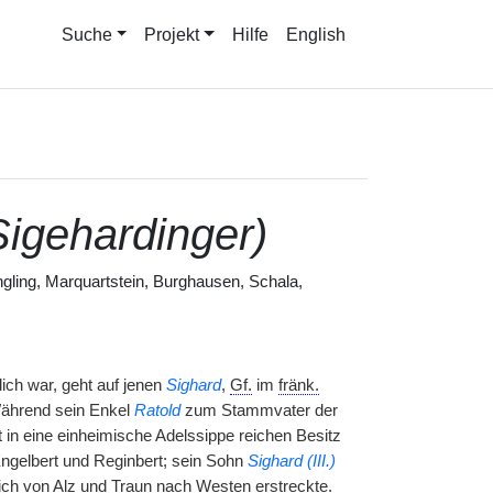
Suche
Projekt
Hilfe
English
Sigehardinger)
gling, Marquartstein, Burghausen, Schala,
ich war, geht auf jenen
Sighard
,
Gf.
im
fränk.
ährend sein Enkel
Ratold
zum Stammvater der
 in eine einheimische Adelssippe reichen Besitz
Engelbert und Reginbert; sein Sohn
Sighard (III.)
ch von Alz und Traun nach Westen erstreckte.