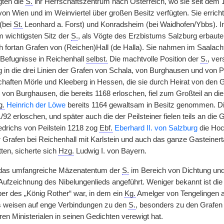
gten die
S.
ihr Herrschaftszentrum nach Österreich, wo sie seit dem 
n Wien und im Weinviertel über großen Besitz verfügten. Sie erricht
 (bei
St.
Leonhard a. Forst) und Konradsheim (bei Waidhofen/Ybbs). In
 wichtigsten Sitz der
S.
, als Vögte des Erzbistums Salzburg erbaute
h fortan Grafen von (Reichen)Hall (de Halla). Sie nahmen im Saalach
 Befugnisse in Reichenhall
selbst.
Die machtvolle Position der
S.
, ver
ng in die drei Linien der Grafen von Schala, von Burghausen und von 
haften Mörle und Kleeberg in Hessen, die sie durch Heirat von de
 von Burghausen, die bereits 1168 erloschen, fiel zum Großteil an di
g.
Heinrich der Löwe
bereits 1164 gewaltsam in Besitz genommen. D
/92 erloschen, und später auch die der Peilsteiner fielen teils an die G
edrichs von Peilstein 1218 zog
Ebf.
Eberhard II. von Salzburg
die Hoch
 Grafen bei Reichenhall mit Karlstein und auch das ganze Gasteinert
ten, sicherte sich
Hzg.
Ludwig I. von Bayern.
r das umfangreiche Mäzenatentum der
S.
im Bereich von Dichtung und 
Aufzeichnung des Nibelungenlieds angeführt. Weniger bekannt ist di
er des „König Rother“ war, in dem ein
Kg.
Amelger von Tengelingen a
s weisen auf enge Verbindungen zu den
S.
, besonders zu den Grafen v
ren Ministerialen in seinen Gedichten verewigt hat.