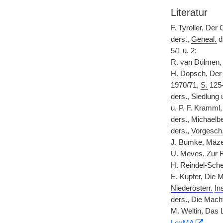
Literatur
F. Tyroller, De
ders.
,
Geneal.
d
5/1 u. 2;
R. van Dülmen, 
H. Dopsch, De
1970/71,
S.
125
ders.
, Siedlung 
u. P. F. Kramml,
ders.
, Michaelbe
ders.
,
Vorgesch
J. Bumke, Mäz
U. Meves, Zur R
H. Reindel-Sche
E. Kupfer, Die 
Niederösterr.
Ins
ders.
, Die Mach
M. Weltin, Das 