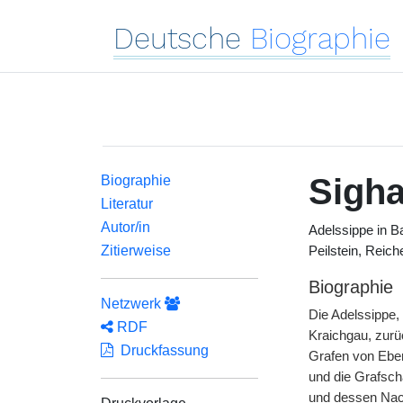
Deutsche
Biographie
Sigha
Biographie
Literatur
Autor/in
Adelssippe in B
Zitierweise
Peilstein, Reich
Biographie
Netzwerk
Die Adelssippe,
RDF
Kraichgau, zurü
Druckfassung
Grafen von Ebe
und die Grafsch
und dessen Nach