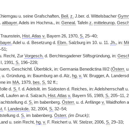
r Chiemgau u. seine Grafschaften,
Beil.
z.
J.ber. d. Wittelsbacher
Gymn
.
altbayer.
Adels im Hochma., in:
Geneal.
Tafeln
z.
mitteleurop.
Gesch
Traunstein,
Hist. Atlas
v.
Bayern 26, 1970,
S.
25–40;
r
bayer.
Adel u. d. Besetzung d.
Ebm.
Salzburg im 10. u. 11.
Jh.
, in:
Mit
–51;
u. Recht, Zur
Vorgesch.
d. Berchtesgadener Stiftsgründung, in:
Gesch
 I, 1991,
S.
196–228;
uern, Geschichtl. Überblick, in: Germania Benedictina III/2 (
Österr.
u.
.
u. Gründung, in: Baumburg an d. Alz,
hg.
v.
W. Brugger, A. Landersdo
ene im
MA
, 1979,
bes.
S.
92 ff.;
olle d.
S.
f. d. Adelslit. im Südosten d. Reiches, in: Adelsherrschaft u
dl, Laufen an d. Salzach,
Hist. Atlas
v.
Bayern 55, 1989,
S.
205–11, 21
Machtstellung d.
S.
im babenberg.
Österr.
u. d. Anfänge
v.
Waidhofen an
t.
f.
Landeskde.
32, 2004,
S.
32–54;
tstellung d.
S.
im babenberg.
Österr.
(im Druck)
;
Land u. sein Recht,
hg.
v.
F. Reichert u. W. Stelzer, 2006,
S.
29–33;