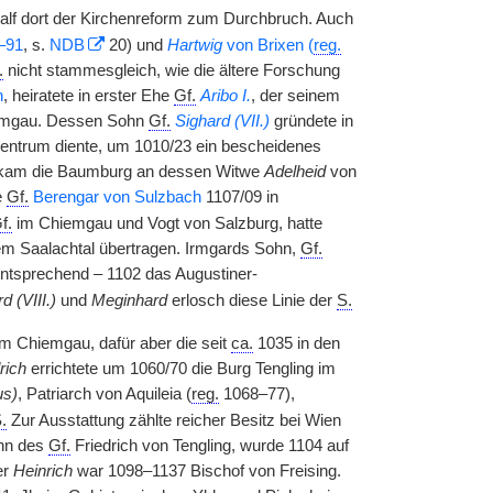
alf dort der Kirchenreform zum Durchbruch. Auch
–91
, s.
NDB
20) und
Hartwig
von Brixen (
reg.
.
nicht stammesgleich, wie die ältere Forschung
n
, heiratete in erster Ehe
Gf.
Aribo I.
, der seinem
mgau. Dessen Sohn
Gf.
Sighard (VII.)
gründete in
zentrum diente, um 1010/23 ein bescheidenes
 kam die Baumburg an dessen Witwe
Adelheid
von
e
Gf.
Berengar von Sulzbach
1107/09 in
f.
im Chiemgau und Vogt von Salzburg, hatte
m Saalachtal übertragen. Irmgards Sohn,
Gf.
entsprechend – 1102 das Augustiner-
d (VIII.)
und
Meginhard
erlosch diese Linie der
S.
m Chiemgau, dafür aber die seit
ca.
1035 in den
rich
errichtete um 1060/70 die Burg Tengling im
us)
, Patriarch von Aquileia (
reg.
1068–77),
.
Zur Ausstattung zählte reicher Besitz bei Wien
hn des
Gf.
Friedrich von Tengling, wurde 1104 auf
er
Heinrich
war 1098–1137 Bischof von Freising.