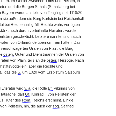
11.
Jh.
im Gebiet zwischen Ybbs und Pielach, in
eten dort die Burgen Schala (Schallaburg bei
 Bayern wurde anstelle von Tengling seit 1119/20
n sie außerdem die Burg Karlstein bei Reichenhall
tal bei Reichenhall
gräfl.
Rechte wahr, verfügten
stärkt noch durch vorteilhafte Heiraten, wurde
Peilstein geschwächt. Letztere nannten sich auch
n Grafen von Orlamünde übernommen hatten. Das
e verschwägerten Grafen von Plain, die Burg
ie
österr.
Güter und Dienstmannen der Grafen von
rafen von Plain, teils an die
österr.
Herzöge. Nach
stiftsvogtei ein, aber die Rechte und
al, das die
S.
um 1020 vom Erzbistum Salzburg
Literatur wird
v. a.
die Rolle
Bf.
Pilgrims von
e Tatsache, daß
Gf.
Konrad I. von Peilstein der
ls Hüter des
Röm.
Reichs erscheint. Einige
on Peilstein, hin, die auch der
sog.
Seifried