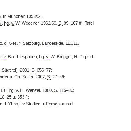
.
in München 1953/54;
.
,
hg.
v.
W. Wegener, 1962/69,
S.
89–107 ff., Tafel
t.
d.
Ges.
f. Salzburg.
Landeskde.
110/11,
.
v.
Berchtesgaden,
hg.
v.
W. Brugger, H. Dopsch
 Südtirol), 2001,
S.
656–77;
rfer u. Ch. Soika, 2007,
S.
27–49;
.
Lit.
,
hg.
v.
H. Wenzel, 1980,
S.
115–80;
8–25 u. 353 f.;
 d. Ybbs, in: Studien u.
Forsch.
aus d.