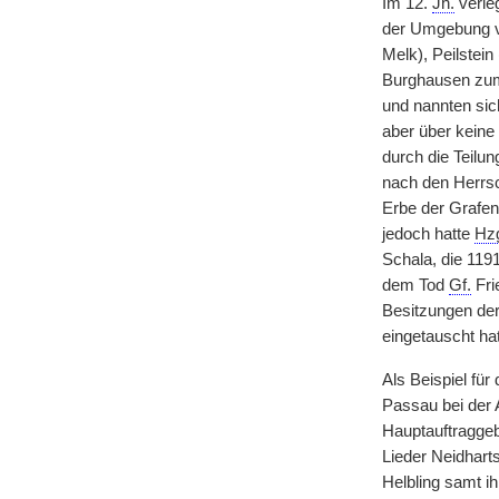
Im 12.
Jh.
verle
der Umgebung vo
Melk), Peilstein
Burghausen zum
und nannten sic
aber über keine
durch die Teilu
nach den Herrsc
Erbe der Grafen
jedoch hatte
Hz
Schala, die 1191
dem Tod
Gf.
Fri
Besitzungen der
eingetauscht hat
Als Beispiel fü
Passau bei der 
Hauptauftraggeb
Lieder Neidhart
Helbling samt ih