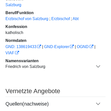
Salzburg
Beruf/Funktion
Erzbischof von Salzburg
;
Erzbischof
;
Abt
Konfession
katholisch
Normdaten
GND: 138619433
|
GND-Explorer
|
OGND
|
VIAF
Namensvarianten
Friedrich von Salzburg
Vernetzte Angebote
Quellen(nachweise)