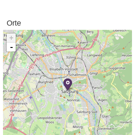
Orte
+
-