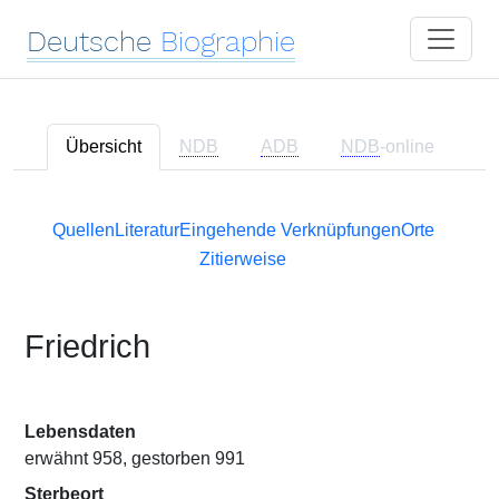
Deutsche
Biographie
Übersicht
NDB
ADB
NDB
-online
Quellen
Literatur
Eingehende Verknüpfungen
Orte
Zitierweise
Friedrich
Lebensdaten
erwähnt 958, gestorben 991
Sterbeort