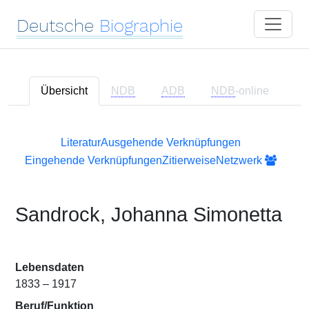
Deutsche
Biographie
Übersicht
NDB
ADB
NDB
-online
Literatur
Ausgehende Verknüpfungen
Eingehende Verknüpfungen
Zitierweise
Netzwerk
Sandrock, Johanna Simonetta
Lebensdaten
1833 – 1917
Beruf/Funktion