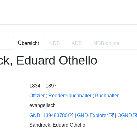
Übersicht
NDB
ADB
NDB
-online
k, Eduard Othello
1834 – 1897
Offizier
;
Reedereibuchhalter
;
Buchhalter
evangelisch
GND: 139483780
|
GND-Explorer
|
OGND
Sandrock, Eduard Othello