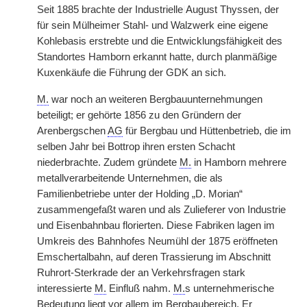
Seit 1885 brachte der Industrielle
|
August Thyssen, der
für sein Mülheimer Stahl- und Walzwerk eine eigene
Kohlebasis erstrebte und die Entwicklungsfähigkeit des
Standortes Hamborn erkannt hatte, durch planmäßige
Kuxenkäufe die Führung der GDK an sich.
M.
war noch an weiteren Bergbauunternehmungen
beteiligt; er gehörte 1856 zu den Gründern der
Arenbergschen
AG
für Bergbau und Hüttenbetrieb, die im
selben Jahr bei Bottrop ihren ersten Schacht
niederbrachte. Zudem gründete
M.
in Hamborn mehrere
metallverarbeitende Unternehmen, die als
Familienbetriebe unter der Holding „D. Morian“
zusammengefaßt waren und als Zulieferer von Industrie
und Eisenbahnbau florierten. Diese Fabriken lagen im
Umkreis des Bahnhofes Neumühl der 1875 eröffneten
Emschertalbahn, auf deren Trassierung im Abschnitt
Ruhrort-Sterkrade der an Verkehrsfragen stark
interessierte
M.
Einfluß nahm.
M.
s unternehmerische
Bedeutung liegt vor allem im Bergbaubereich. Er