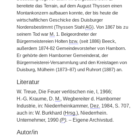
bereitete das Terrain, auf dem August Thyssen einen
Montankonzern aufbauen konnte, der bis heute die
wirtschaftlichen Geschicke des Duisburger
Nordensbestimmt (Thyssen Stahl
AG
). Von 1867 bis zu
seinem Tod war
M.
1. Beigeordneter der
Bürgermeistereien Holten
bzw.
(seit 1886) Beeck,
außerdem 1874-82 Gemeindevorsteher von Hamborn.
Er gehörte dem Hamborner Gemeinderat, der
Bürgermeisterei-Versammlung und den Kreistagen von
Duisburg, Mülheim (1873–87) und Ruhrort (1887) an.
Literatur
W. Treue, Die Feuer verlöschen nie, I, 1966;
H.-G. Kraume, D.
M.
, Wegbereiter d. Hamborner
Industrie, in: Niederrheinkammer,
Dez.
1984, S. 707,
auch in: W. Burkhard (
Hrsg.
), Niederrhein.
Unternehmer, 1990
(
P
).
– Eigene Archivstud.
Autor/in