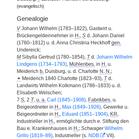
(evangelisch)
Genealogie
V
Johann Wilhelm (1783–1822), Gastwirt u.
Brückengeldeinnehmer in
H.
,
S
d. Johann Daniel
(1760–1812) u. d. Anna Christina Heckhoff
gen.
Undereick;
M
Sibylla Gertrud (1780–1854),
T
d.
Johann Wilhelm
Lindgens (1734–1793)
,
Mühlenbes.
in
H.
u.
Meiderich
b.
Duisburg, u. d. Charlotte
N. N.
;
⚭
Meiderich 1840 Charlotte (1823–93),
T
d.
Landwirts Wilhelm Kolkmann (1786–1833) u. d.
Elisabeth Welschen;
7
S
, 2
T
,
u. a.
Carl (1845–1908)
,
Fabrikbes.
u.
Beigeordneter in
H.
,
Max (1849–1926)
, Gewerke u.
Beigeordneter in
H.
,
Eduard (1851–1904)
,
KR
,
Industrieller in
H.
, ermöglichte durch e. Stiftung den
Bau e. Krankenhauses in
H.
;
Schwager
Wilhelm
Grillo (1819–89)
, Industrieller (s.
NDB
VII).