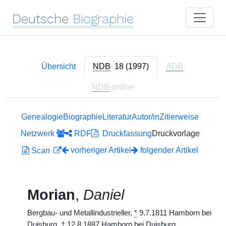
Deutsche
Biographie
Übersicht
NDB
18 (1997)
ADB
NDB
-online
Genealogie
Biographie
Literatur
Autor/in
Zitierweise
Netzwerk
RDF
Druckfassung
Druckvorlage
vorheriger Artikel
folgender Artikel
Scan
Morian
,
Daniel
Bergbau- und Metallindustrieller,
*
9.7.1811 Hamborn bei
Duisburg,
†
12.8.1887 Hamborn bei Duisburg.