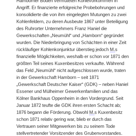
Hamborner Boden vermuteten Kohlevorkommen in
Angriff. Er finanzierte erfolgreiche Probebohrungen und
konsolidierte die von ihm eingelegten Mutungen zu zwei
Kohlenfeldern, zu deren Ausbeute 1867 unter Beteiligung
des Ruhrorter Unternehmers Franz Haniel die
Gewerkschaften „Neumühl“ und „Hamborn“ gegründet
wurden. Die Niederbringung von Schächten in einer Zeit
rückläufiger Kohlenkonjunktur überstieg jedoch
M.
s
finanzielle Möglichkeiten, weshalb er schon vor 1871 den
größten Teil seines Kuxenbesitzes verkaufte. Während
das Feld „Neumühl“ nicht aufgeschlossen wurde, traten
in der Gewerkschaft Hamborn – seit 1871
„Gewerkschaft Deutscher Kaiser“ (GDK) – neben Haniel
Essener und Mülheimer Gewerkenfamilien und das
Kölner Bankhaus Oppenheim in den Vordergrund. Seit
Januar 1872 teufte die GDK ihren ersten Schacht ab;
1876 begann die Förderung. Obwohl
M.
s Kuxenbesitz
schon 1871 relativ gering war, blieb er durch das
Vertrauen seiner Mitgewerken bis zu seinem Tode
stellvertretender Vorsitzender des Grubenvorstandes.