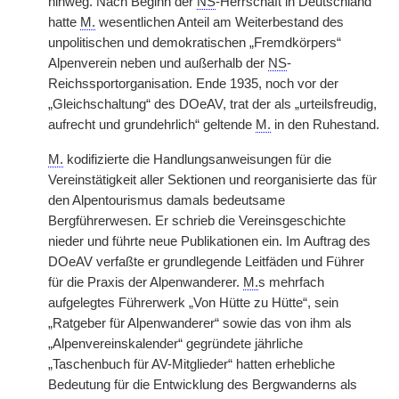
hinweg. Nach Beginn der
NS
-Herrschaft in Deutschland
hatte
M.
wesentlichen Anteil am Weiterbestand des
unpolitischen und demokratischen „Fremdkörpers“
Alpenverein neben und außerhalb der
NS
-
Reichssportorganisation. Ende 1935, noch vor der
„Gleichschaltung“ des DOeAV, trat der als „urteilsfreudig,
aufrecht und grundehrlich“ geltende
M.
in den Ruhestand.
M.
kodifizierte die Handlungsanweisungen für die
Vereinstätigkeit aller Sektionen und reorganisierte das für
den Alpentourismus damals bedeutsame
Bergführerwesen. Er schrieb die Vereinsgeschichte
nieder und führte neue Publikationen ein. Im Auftrag des
DOeAV verfaßte er grundlegende Leitfäden und Führer
für die Praxis der Alpenwanderer.
M.
s mehrfach
aufgelegtes Führerwerk „Von Hütte zu Hütte“, sein
„Ratgeber für Alpenwanderer“ sowie das von ihm als
„Alpenvereinskalender“ gegründete jährliche
„Taschenbuch für AV-Mitglieder“ hatten erhebliche
Bedeutung für die Entwicklung des Bergwanderns als