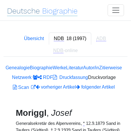
Deutsche
Biographie
Übersicht
NDB
18 (1997)
ADB
NDB
-online
Genealogie
Biographie
Werke
Literatur
Autor/in
Zitierweise
Netzwerk
RDF
Druckfassung
Druckvorlage
vorheriger Artikel
folgender Artikel
Scan
Moriggl
,
Josef
Generalsekretär des Alpenvereins,
*
12.9.1879 Sand in
Taufers (Südtirol),
†
2.9.1939 Sand in Taufers (Südtirol).