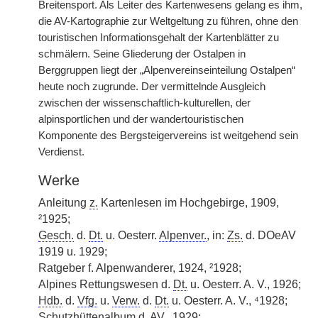
Breitensport. Als Leiter des Kartenwesens gelang es ihm,
die AV-Kartographie zur Weltgeltung zu führen, ohne den
touristischen Informationsgehalt der Kartenblätter zu
schmälern. Seine Gliederung der Ostalpen in
Berggruppen liegt der „Alpenvereinseinteilung Ostalpen“
heute noch zugrunde. Der vermittelnde Ausgleich
zwischen der wissenschaftlich-kulturellen, der
alpinsportlichen und der wandertouristischen
Komponente des Bergsteigervereins ist weitgehend sein
Verdienst.
Werke
Anleitung
z.
Kartenlesen im Hochgebirge, 1909,
²1925;
Gesch.
d.
Dt.
u. Oesterr.
Alpenver.
, in:
Zs.
d. DOeAV
1919 u. 1929;
Ratgeber f. Alpenwanderer, 1924, ²1928;
Alpines Rettungswesen d.
Dt.
u. Oesterr. A. V., 1926;
Hdb.
d.
Vfg.
u.
Verw.
d.
Dt.
u. Oesterr. A. V., ⁴1928;
Schutzhüttenalbum d. AV., 1929;