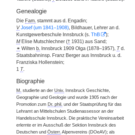
Genealogie
Die
Fam.
stammt aus d. Engadin;
V
Josef (um 1841–1908)
, Bildhauer, Lehrer an d.
Kunstgewerbeschule Innsbruck (s.
ThB
);
M
Elise Mutschlechner (
†
1931) aus Sand;
⚭
Wilten
b.
Innsbruck 1909 Olga (1878–1957),
T
d.
Staatsbahninsp. Franz Berger aus Innsbruck u. d.
Franziska Hollenstein;
1
T
.
Biographie
M.
studierte an der
Univ.
Innsbruck Geschichte,
Geographie und Geologie und wurde 1905 nach der
Promotion zum
Dr. phil.
und der Staatsprüfung für das
Lehramt an Mittelschulen Studienassessor an der
Handelsschule Innsbruck. Die praktische Vereinsarbeit
erlernte er im Ausschuß der Sektion Innsbruck des
Deutschen und
Österr.
Alpenvereins (DOeAV); als