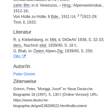
zahlr.
Btrr.
in d. Vereinzss. –
Hrsg.
:
Alpenvereinskal.,
1912-16;
2-3
Von Hütte zu Hütte, 6
Bde.
, 1911-14,
1922-29;
Tirol, II, 1933.
Literatur
R.
v.
Klebelsberg, in:
Mitt.
d. DtOeAV 1936, S. 32-33;
ders.
, Nachruf,
ebd.
1939/40, S. 16 f.;
G. Blab, in:
Österr.
Alpen-
Ztg.
1939/40, S. 250;
ÖBL
.
Autor/in
Peter Grimm
Zitierweise
Grimm, Peter, "Moriggl, Josef" in: Neue Deutsche
Biographie 18 (1997), S. 130 f. [Online-Version]; URL:
https://www.deutsche-
biographie.de/gnd138208522.html#ndbcontent