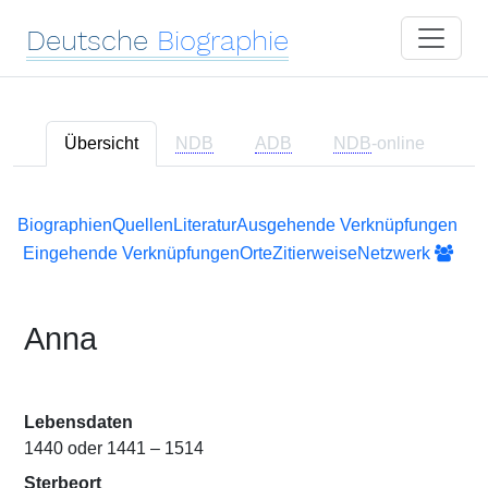
Deutsche
Biographie
Übersicht
NDB
ADB
NDB
-online
Biographien
Quellen
Literatur
Ausgehende Verknüpfungen
Eingehende Verknüpfungen
Orte
Zitierweise
Netzwerk
Anna
Lebensdaten
1440 oder 1441 – 1514
Sterbeort