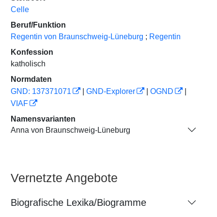
Celle
Beruf/Funktion
Regentin von Braunschweig-Lüneburg
;
Regentin
Konfession
katholisch
Normdaten
GND: 137371071
|
GND-Explorer
|
OGND
|
VIAF
Namensvarianten
Anna von Braunschweig-Lüneburg
Vernetzte Angebote
Biografische Lexika/Biogramme