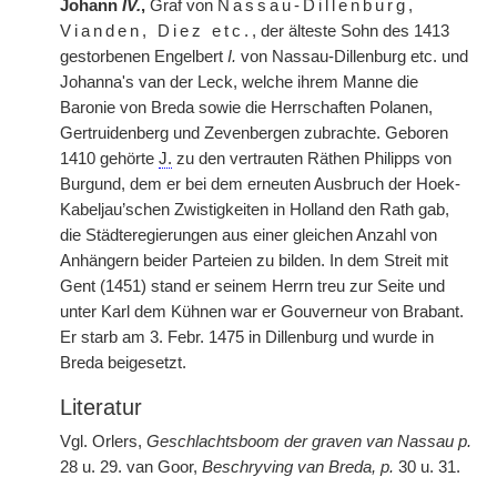
Johann
IV.
,
Graf von
Nassau-Dillenburg,
Vianden, Diez etc.
, der älteste Sohn des 1413
gestorbenen Engelbert
I.
von Nassau-Dillenburg etc. und
Johanna's van der Leck, welche ihrem Manne die
Baronie von Breda sowie die Herrschaften Polanen,
Gertruidenberg und Zevenbergen zubrachte. Geboren
1410 gehörte
J.
zu den vertrauten Räthen Philipps von
Burgund, dem er bei dem erneuten Ausbruch der Hoek-
Kabeljau’schen Zwistigkeiten in
|
Holland den Rath gab,
die Städteregierungen aus einer gleichen Anzahl von
Anhängern beider Parteien zu bilden. In dem Streit mit
Gent (1451) stand er seinem Herrn treu zur Seite und
unter Karl dem Kühnen war er Gouverneur von Brabant.
Er starb am 3. Febr. 1475 in Dillenburg und wurde in
Breda beigesetzt.
Literatur
Vgl. Orlers,
Geschlachtsboom der graven van Nassau p.
28 u. 29. van Goor,
Beschryving van Breda, p.
30 u. 31.