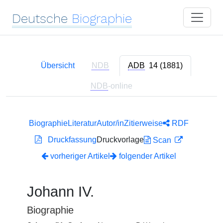
Deutsche
Biographie
Übersicht
NDB
ADB
14 (1881)
NDB
-online
Biographie
Literatur
Autor/in
Zitierweise
RDF
Druckfassung
Druckvorlage
Scan
vorheriger Artikel
folgender Artikel
Johann IV.
Biographie