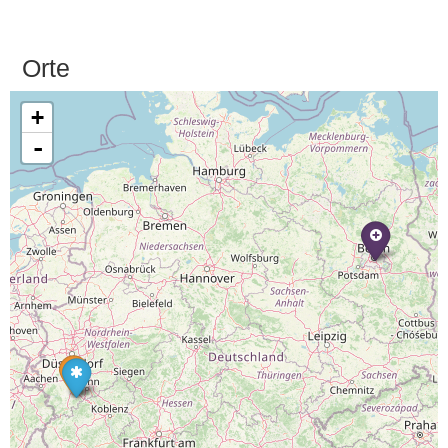
Orte
+
-