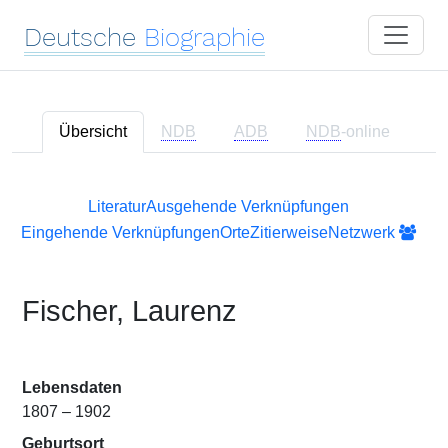
Deutsche
Biographie
Übersicht
NDB
ADB
NDB
-online
Literatur
Ausgehende Verknüpfungen
Eingehende Verknüpfungen
Orte
Zitierweise
Netzwerk
Fischer, Laurenz
Lebensdaten
1807 – 1902
Geburtsort