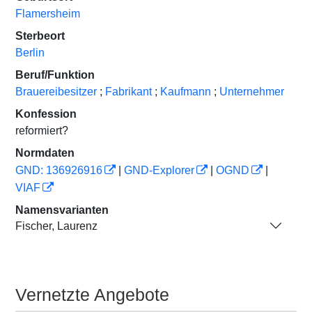
Flamersheim
Sterbeort
Berlin
Beruf/Funktion
Brauereibesitzer
;
Fabrikant
;
Kaufmann
;
Unternehmer
Konfession
reformiert?
Normdaten
GND: 136926916
|
GND-Explorer
|
OGND
|
VIAF
Namensvarianten
Fischer, Laurenz
Vernetzte Angebote