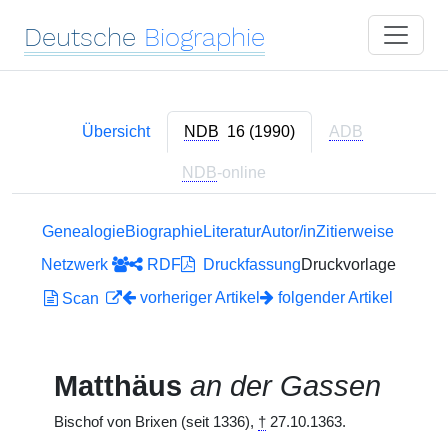
Deutsche
Biographie
Übersicht
NDB
16 (1990)
ADB
NDB
-online
Genealogie
Biographie
Literatur
Autor/in
Zitierweise
Netzwerk
RDF
Druckfassung
Druckvorlage
vorheriger Artikel
folgender Artikel
Scan
Matthäus
an der Gassen
Bischof von Brixen (seit 1336),
†
27.10.1363.