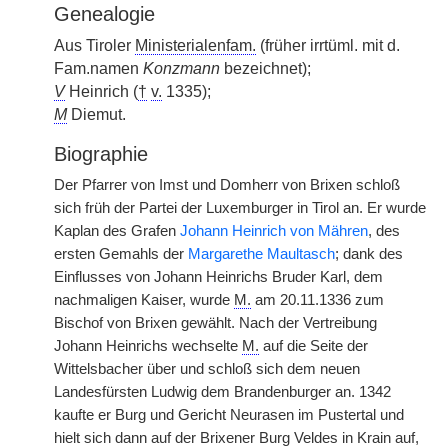
Genealogie
Aus Tiroler
Ministerialenfam.
(früher irrtüml. mit d.
Fam.namen
Konzmann
bezeichnet);
V
Heinrich (
†
v.
1335);
M
Diemut.
Biographie
Der Pfarrer von Imst und Domherr von Brixen schloß
sich früh der Partei der Luxemburger in Tirol an. Er wurde
Kaplan des Grafen
Johann Heinrich von Mähren
, des
ersten Gemahls der
Margarethe Maultasch
; dank des
Einflusses von Johann Heinrichs Bruder Karl, dem
nachmaligen Kaiser, wurde
M.
am 20.11.1336 zum
Bischof von Brixen gewählt. Nach der Vertreibung
Johann Heinrichs wechselte
M.
auf die Seite der
Wittelsbacher über und schloß sich dem neuen
Landesfürsten Ludwig dem Brandenburger an. 1342
kaufte er Burg und Gericht Neurasen im Pustertal und
hielt sich dann auf der Brixener Burg Veldes in Krain auf,