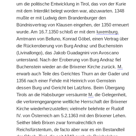
um die politische Entwicklung in Tirol, das von der Kurie
mit dem Interdikt belegt worden war, abzuwarten. 1348
mußte er mit Ludwig dem Brandenburger den
Bündnisvertrag von Klausen eingehen, der 1350 erneuert
wurde. Am 16.7.1350 schloß er mit dem
luxemburg.
Amtmann von Belluno, Konrad Göbel, einen Vertrag über
die Rückeroberung von Burg Andraz und Buchenstein
(Livinallongo), das Jakob Guadagnini von Avoscano
unterstand. Nach der Eroberung von Burg Andraz fiel
Buchenstein wieder an die Brixener Kirche zurück.
M.
erwarb auch Teile des Gerichtes Thurn an der Gader und
1356 nach einer Fehde mit Heinrich von Gernstein
dessen Burg und Gericht bei Latzfons. Beim Übergang
Tirols an die Habsburger versäumte
M.
die Gelegenheit,
die verlorengegangene weltliche Herrschaft der Brixener
Kirche wiederherzustellen; vielmehr belehnte er Rudolf
IV. von Österreich am 5.2.1363 mit den Brixener Lehen.
Seither blieb Brixen zwar formalrechtlich ein
Reichsfürstentum, de facto aber war es ein Bestandteil