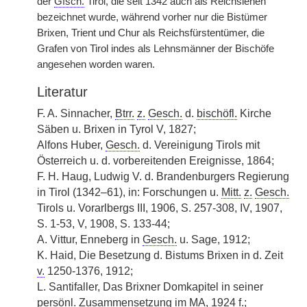
der
Gfsch.
Tirol, die seit 1342 auch als Reichslehen
bezeichnet wurde, während vorher nur die Bistümer
Brixen, Trient und Chur als Reichsfürstentümer, die
Grafen von Tirol indes als Lehnsmänner der Bischöfe
angesehen worden waren.
Literatur
F. A. Sinnacher,
Btrr.
z.
Gesch.
d.
bischöfl.
Kirche
Säben u. Brixen in Tyrol V, 1827;
Alfons Huber,
Gesch.
d. Vereinigung Tirols mit
Österreich u. d. vorbereitenden Ereignisse, 1864;
F. H. Haug, Ludwig V. d. Brandenburgers Regierung
in Tirol (1342–61), in: Forschungen u.
Mitt.
z.
Gesch.
Tirols u. Vorarlbergs III, 1906, S. 257-308, IV, 1907,
S. 1-53, V, 1908, S. 133-44;
A. Vittur, Enneberg in
Gesch.
u. Sage, 1912;
K. Haid, Die Besetzung d. Bistums Brixen in d. Zeit
v.
1250-1376, 1912;
L. Santifaller, Das Brixner Domkapitel in seiner
persönl. Zusammensetzung im
MA
, 1924 f.;