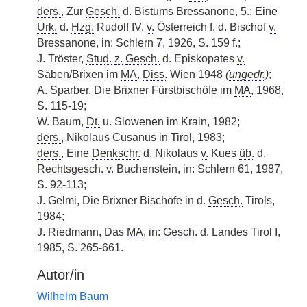
ders.
, Zur
Gesch.
d. Bistums Bressanone, 5.: Eine
Urk.
d.
Hzg.
Rudolf IV.
v.
Österreich f. d. Bischof
v.
Bressanone, in: Schlern 7, 1926, S. 159 f.;
J. Tröster,
Stud.
z.
Gesch.
d. Episkopates
v.
Säben/Brixen im
MA
,
Diss.
Wien 1948
(
ungedr.
)
;
A. Sparber, Die Brixner Fürstbischöfe im
MA
, 1968,
S. 115-19;
W. Baum,
Dt.
u. Slowenen im Krain, 1982;
ders.
, Nikolaus Cusanus in Tirol, 1983;
ders.
, Eine
Denkschr.
d. Nikolaus
v.
Kues
üb.
d.
Rechtsgesch.
v.
Buchenstein, in: Schlern 61, 1987,
S. 92-113;
J. Gelmi, Die Brixner Bischöfe in d.
Gesch.
Tirols,
1984;
J. Riedmann, Das
MA
, in:
Gesch.
d. Landes Tirol I,
1985, S. 265-661.
Autor/in
Wilhelm Baum