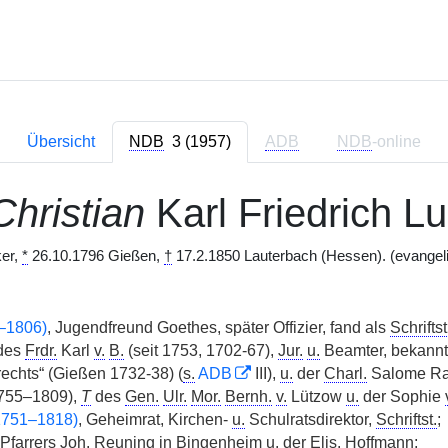
Übersicht
NDB
3 (1957)
ADB
NDB
-online
Christian
Karl Friedrich L
ker,
*
26.10.1796 Gießen,
†
17.2.1850 Lauterbach (Hessen). (evangel
–1806)
, Jugendfreund Goethes, später Offizier, fand als
Schriftst
des
Frdr.
Karl
v.
B.
(seit 1753, 1702-67),
Jur.
u.
Beamter, bekannt 
echts“ (Gießen 1732-38) (
s.
ADB
III),
u.
der
Charl.
Salome Ra
755–1809),
T
des
Gen.
Ulr.
Mor.
Bernh.
v.
Lützow
u.
der Sophie
(1751–1818)
, Geheimrat, Kirchen-
u.
Schulratsdirektor,
Schriftst.
;
Pfarrers
Joh.
Reuning in Bingenheim
u.
der
Elis.
Hoffmann;