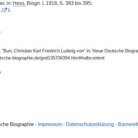
r, in:
Hess.
Biogrr. I, 1918, S. 393 bis 395;
.
I.
e
"Buri, Christian Karl Friedrich Ludwig von" in: Neue Deutsche Biogra
utsche-biographie.de/gnd135706394.html#ndbcontent
che Biographie ·
Impressum
·
Datenschutzerklärung
·
Barrieref