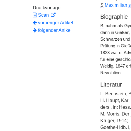
S
Maximilian
s
Druckvorlage
Scan
Biographie
vorheriger Artikel
B.
nahm als Gymn
folgender Artikel
dann in Gießen,
Schwarzen und t
Prüfung in Gieß
1823 war er Adv
für eine geschl
Weidig. 1847 erh
Revolution.
Literatur
L. Bechstein, B
H. Haupt, Karl
ders.
, in:
Hess.
M. Morris, Der 
Krüger, 1914;
Goethe-
Hdb.
I