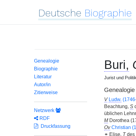
Deutsche
Biographie
Buri,
Genealogie
Biographie
Literatur
Jurist und Politi
Autor/in
Genealogie
Zitierweise
V
Ludw.
(1746
Beachtung,
S
Netzwerk
üblichen Lehnr
RDF
M
Dorothea (1
Druckfassung
Ov
Christian 
⚭
Elise,
T
des 