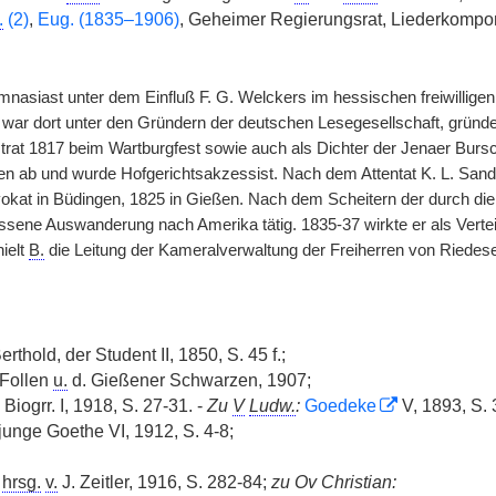
.
(2)
,
Eug. (1835–1906)
, Geheimer Regierungsrat, Liederkompon
asiast unter dem Einfluß F. G. Welckers im hessischen freiwilligen 
 war dort unter den Gründern der deutschen Lesegesellschaft, gründe
rat 1817 beim Wartburgfest sowie auch als Dichter der Jenaer Bursche
en ab und wurde Hofgerichtsakzessist. Nach dem Attentat K. L. Sand
okat in Büdingen, 1825 in Gießen. Nach dem Scheitern der durch die
ossene Auswanderung nach Amerika tätig. 1835-37 wirkte er als Verte
ielt
B.
die Leitung der Kameralverwaltung der Freiherren von Riedesel
erthold, der Student II, 1850, S. 45 f.;
 Follen
u.
d. Gießener Schwarzen, 1907;
Biogrr. I, 1918, S. 27-31. -
Zu
V
Ludw.
:
Goedeke
V, 1893, S. 
junge Goethe VI, 1912, S. 4-8;
,
hrsg.
v.
J. Zeitler, 1916, S. 282-84;
zu Ov Christian: