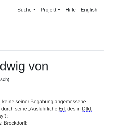
Suche
Projekt
Hilfe
English
udwig von
isch)
.
keine seiner Begabung angemessene
durch seine „Ausführliche
Erl.
des in
Dtld.
yß;
v.
Brockdorff;