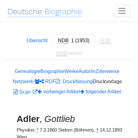
Deutsche
Biographie
Übersicht
NDB
1 (1953)
ADB
NDB
-online
Genealogie
Biographie
Werke
Autor/in
Zitierweise
Netzwerk
RDF
Druckfassung
Druckvorlage
vorheriger Artikel
folgender Artikel
Scan
Adler
,
Gottlieb
Physiker,
*
7.3.1860 Steken (Böhmen),
†
14.12.1893
Wien.