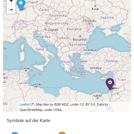
+
-
Leaflet
| Map tiles by BSB MDZ, under CC BY 3.0. Data by
OpenStreetMap, under ODbL.
Symbole auf der Karte