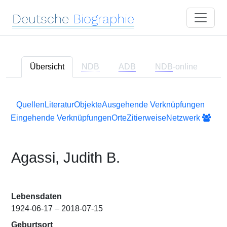
Deutsche
Biographie
Übersicht
NDB
ADB
NDB
-online
Quellen
Literatur
Objekte
Ausgehende Verknüpfungen
Eingehende Verknüpfungen
Orte
Zitierweise
Netzwerk
Agassi, Judith B.
Lebensdaten
1924-06-17 – 2018-07-15
Geburtsort