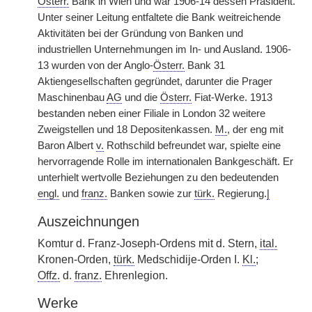
Österr.
Bank in Wien und war 1906-14 dessen Präsident.
Unter seiner Leitung entfaltete die Bank weitreichende
Aktivitäten bei der Gründung von Banken und
industriellen Unternehmungen im In- und Ausland. 1906-
13 wurden von der Anglo-
Österr.
Bank 31
Aktiengesellschaften gegründet, darunter die Prager
Maschinenbau
AG
und die
Österr.
Fiat-Werke. 1913
bestanden neben einer Filiale in London 32 weitere
Zweigstellen und 18 Depositenkassen.
M.
, der eng mit
Baron Albert
v.
Rothschild befreundet war, spielte eine
hervorragende Rolle im internationalen Bankgeschäft. Er
unterhielt wertvolle Beziehungen zu den bedeutenden
engl.
und
franz.
Banken sowie zur
türk.
Regierung.
|
Auszeichnungen
Komtur d. Franz-Joseph-Ordens mit d. Stern,
ital.
Kronen-Orden,
türk.
Medschidije-Orden I.
Kl.
;
Offz.
d.
franz.
Ehrenlegion.
Werke