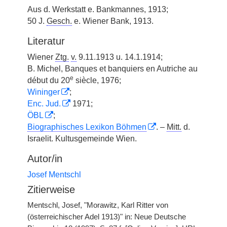
Aus d. Werkstatt e. Bankmannes, 1913;
50 J.
Gesch.
e. Wiener Bank, 1913.
Literatur
Wiener
Ztg.
v.
9.11.1913 u. 14.1.1914;
B. Michel, Banques et banquiers en Autriche au
e
début du 20
siècle, 1976;
Wininger
;
Enc. Jud.
1971;
ÖBL
;
Biographisches Lexikon Böhmen
. –
Mitt.
d.
Israelit. Kultusgemeinde Wien.
Autor/in
Josef Mentschl
Zitierweise
Mentschl, Josef, "Morawitz, Karl Ritter von
(österreichischer Adel 1913)" in: Neue Deutsche