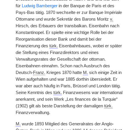
für
Ludwig Bamberger
in der Banque de Paris et des
Pays-Bas tätig. 1870 wechselte er zur Banque Impériale
Ottomane und wurde Sekretär des Barons Moritz
v.
Hirsch, des Erbauers der transbalkan. Eisenbahn nach
Konstantinopel. Er spielte eine wichtige Rolle bei der
Reorganisation dieser Bank und damit bei der
Finanzierung des
türk.
Eisenbahnbaues, wobei er später
die Stellung eines Finanzdirektors und eines
Verwaltungsrates der Gesellschaft der ottoman.
Eisenbahnen einnahm. Schon nach Ausbruch des
Deutsch-
Franz.
Krieges 1870 hatte
M.
sich einige Zeit in
Wien aufgehalten und war 1885 dorthin übersiedelt. Er
war aber auch häufig in Paris, Brüssel und London tätig.
Seine Kenntnis des
türk.
Finanzwesens war international
anerkannt, und sein Werk „Les finances de la Turquie“
(1902) gilt als beste Darstellung der damaligen
türk.
Finanzverwaltung.
M.
wurde 1893 Mitglied des Generalrates der Anglo-