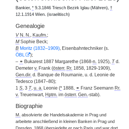
Bankier,
*
9.3.1846 Triesch Bezirk Iglau (Mähren),
†
12.1.1914 Wien. (israelitisch)
Genealogie
V
N. N.
,
Kaufm.
;
M
Sophie Beck;
B
Moritz (1832–1909)
, Eisenbahntechniker (s.
ÖBL
);
–
⚭
Bukarest 1887 Margarethe (1868-
n.
1925),
T
d.
Demeter
v.
Frank (
österr.
Rr.
1858, 1829-1909),
Gen.dir.
d. Banque de Roumanie, u. d. Leonie de
Tedesco (1847–80);
1
S
, 3
T
,
u. a.
Leonie (
*
1888,
⚭
Franz Seemann
Rr.
v.
Treuenwart,
Hptm.
im
österr.
Gen.
-stab).
Biographie
M.
absolvierte die Handelsakademie in Prag und
arbeitete anschließend in kleinen Banken in Prag und
Dresden. 1868 übersiedelte er nach Paris und war dort