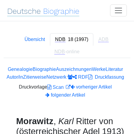
Deutsche
Biographie
Übersicht
NDB
18 (1997)
ADB
NDB
-online
Genealogie
Biographie
Auszeichnungen
Werke
Literatur
Autor/in
Zitierweise
Netzwerk
RDF
Druckfassung
Druckvorlage
vorheriger Artikel
Scan
folgender Artikel
Morawitz
,
Karl
Ritter von
(österreichischer Adel 1913)