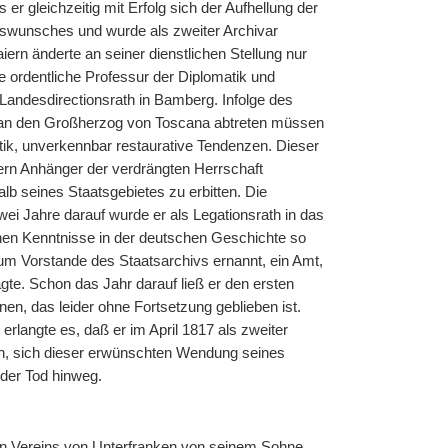
 er gleichzeitig mit Erfolg sich der Aufhellung der
ingswunsches und wurde als zweiter Archivar
ern änderte an seiner dienstlichen Stellung nur
e ordentliche Professur der Diplomatik und
 Landesdirectionsrath in Bamberg. Infolge des
g an den Großherzog von Toscana abtreten müssen
tik, unverkennbar restaurative Tendenzen. Dieser
dern Anhänger der verdrängten Herrschaft
b seines Staatsgebietes zu erbitten. Die
ei Jahre darauf wurde er als Legationsrath in das
hen Kenntnisse in der deutschen Geschichte so
zum Vorstande des Staatsarchivs ernannt, ein Amt,
te. Schon das Jahr darauf ließ er den ersten
en, das leider ohne Fortsetzung geblieben ist.
r erlangte es, daß er im April 1817 als zweiter
en, sich dieser erwünschten Wendung
|
seines
 der Tod hinweg.
hen Vereins von Unterfranken von seinem Sohne