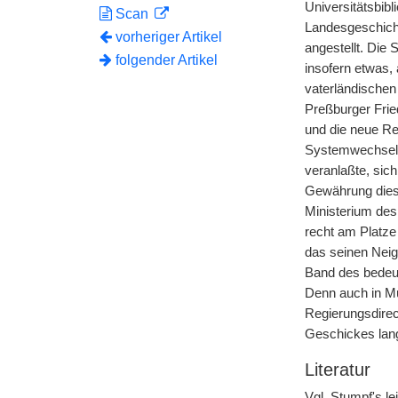
Universitätsbibl
Scan
Landesgeschicht
vorheriger Artikel
angestellt. Die 
folgender Artikel
insofern etwas, 
vaterländischen 
Preßburger Frie
und die neue Re
Systemwechsel 
veranlaßte, sic
Gewährung diese
Ministerium des
recht am Platze
das seinen Neig
Band des bedeut
Denn auch in 
Regierungsdirec
Geschickes lang
Literatur
Vgl. Stumpf's l