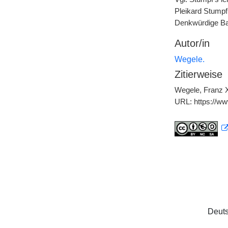
Pleikard Stumpf,
Denkwürdige Ba
Autor/in
Wegele.
Zitierweise
Wegele, Franz X
URL: https://w
Deuts