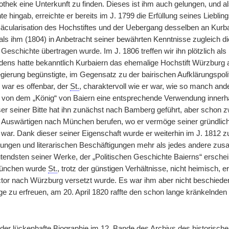
iothek eine Unterkunft zu finden. Dieses ist ihm auch gelungen, und als
e hingab, erreichte er bereits im J. 1799 die Erfüllung seines Liebl
Säcularisation des Hochstiftes und der Uebergang desselben an Kurbai
als ihm (1804) in Anbetracht seiner bewährten Kenntnisse zugleich di
Geschichte übertragen wurde. Im J. 1806 treffen wir ihn plötzlich als
dens hatte bekanntlich Kurbaiern das ehemalige Hochstift Würzbur
gierung begünstigte, im Gegensatz zu der bairischen Aufklärungspoli
war es offenbar, der
St.
, charaktervoll wie er war, wie so manch an
h von dem „König“ von Baiern eine entsprechende Verwendung innerhal
r seiner Bitte hat ihn zunächst nach Bamberg geführt, aber schon zw
 Auswärtigen nach München berufen, wo er vermöge seiner gründlic
 war. Dank dieser seiner Eigenschaft wurde er weiterhin im J. 1812 
ungen und literarischen Beschäftigungen mehr als jedes andere zusag
endsten seiner Werke, der „Politischen Geschichte Baierns“ erschein
München wurde
St.
, trotz der günstigen Verhältnisse, nicht heimisch, e
tor nach Würzburg versetzt wurde. Es war ihm aber nicht beschied
e zu erfreuen, am 20. April 1820 raffte den schon lange kränkelnden
eider lückenhafte Biographie im 12. Bande des Archivs des historisc