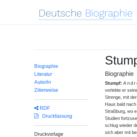
Deutsche
Biographie
Stump
Biographie
Biographie
Literatur
Autor/in
Stumpf:
Andr
Zitierweise
verlebte er sei
Strenge, mit der
Haus bald nach 
RDF
Straßburg, wo e
Druckfassung
Studien fortzus
schlug wieder d
sich aber mit b
Druckvorlage