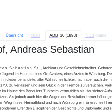
Übersicht
NDB
ADB
36 (1893)
NDB
-online
f, Andreas Sebastian
eas Sebastian
St.
, Archivar und Geschichtschreiber. Geboren
ne Jugend im Hause seines Großvaters, eines Arztes in Würzburg. Der
 ihn dieser behandelte, aller Wahrscheinlichkeit nach aber auch die m
1790 zu verlassen und sein Glück in der Fremde zu versuchen. Viellei
r im Hause des Banquiers Türkheim vermuthlich als Hauslehrer Aufna
etzen. Als jedoch auch hier die Wogen der Revolution immer höher g
en Weg in sein Heimathland und nach Würzburg ein. Er erscheint hier
esonderem Eifer den Disciplinen der Geschichte und Diplomatik und s