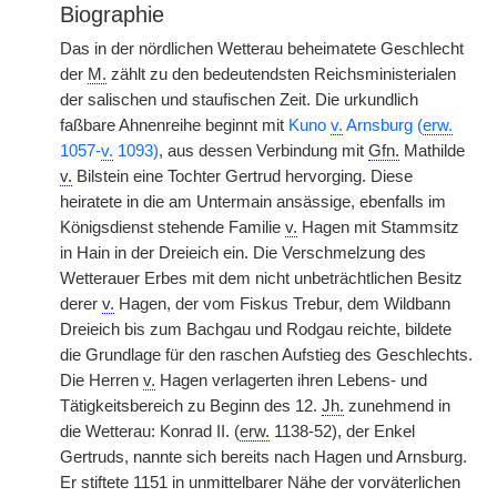
Biographie
Das in der nördlichen Wetterau beheimatete Geschlecht
der
M.
zählt zu den bedeutendsten Reichsministerialen
der salischen und staufischen Zeit. Die urkundlich
faßbare Ahnenreihe beginnt mit
Kuno
v.
Arnsburg (
erw.
1057-
v.
1093)
, aus dessen Verbindung mit
Gfn.
Mathilde
v.
Bilstein eine Tochter Gertrud hervorging. Diese
heiratete in die am Untermain ansässige, ebenfalls im
Königsdienst stehende Familie
v.
Hagen mit Stammsitz
in Hain in der Dreieich ein. Die Verschmelzung des
Wetterauer Erbes mit dem nicht unbeträchtlichen Besitz
derer
v.
Hagen, der vom Fiskus Trebur, dem Wildbann
Dreieich bis zum Bachgau und Rodgau reichte,
|
bildete
die Grundlage für den raschen Aufstieg des Geschlechts.
Die Herren
v.
Hagen verlagerten ihren Lebens- und
Tätigkeitsbereich zu Beginn des 12.
Jh.
zunehmend in
die Wetterau: Konrad II. (
erw.
1138-52), der Enkel
Gertruds, nannte sich bereits nach Hagen und Arnsburg.
Er stiftete 1151 in unmittelbarer Nähe der vorväterlichen