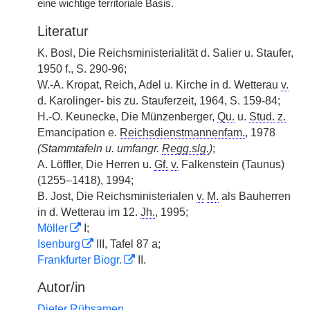
eine wichtige territoriale Basis.
Literatur
K. Bosl, Die Reichsministerialität d. Salier u. Staufer,
1950 f., S. 290-96;
W.-A. Kropat, Reich, Adel u. Kirche in d. Wetterau
v.
d. Karolinger- bis zu. Stauferzeit, 1964, S. 159-84;
H.-O. Keunecke, Die Münzenberger,
Qu.
u.
Stud.
z.
Emancipation e.
Reichsdienstmannenfam.
, 1978
(Stammtafeln u. umfangr.
Regg.slg.
)
;
A. Löffler, Die Herren u.
Gf.
v.
Falkenstein (Taunus)
(1255–1418), 1994;
B. Jost, Die Reichsministerialen
v.
M.
als Bauherren
in d. Wetterau im 12.
Jh.
, 1995;
Möller
I;
Isenburg
III, Tafel 87 a;
Frankfurter Biogr.
II.
Autor/in
Dieter Rübsamen