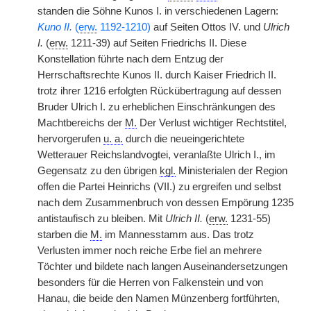
standen die Söhne Kunos I. in verschiedenen Lagern:
Kuno II.
(
erw.
1192-1210)
auf Seiten Ottos IV. und
Ulrich
I.
(
erw.
1211-39) auf Seiten Friedrichs II. Diese
Konstellation führte nach dem Entzug der
Herrschaftsrechte Kunos II. durch Kaiser Friedrich II.
trotz ihrer 1216 erfolgten Rückübertragung auf dessen
Bruder Ulrich I. zu erheblichen Einschränkungen des
Machtbereichs der
M.
Der Verlust wichtiger Rechtstitel,
hervorgerufen
u. a.
durch die neueingerichtete
Wetterauer Reichslandvogtei, veranlaßte Ulrich I., im
Gegensatz zu den übrigen
kgl.
Ministerialen der Region
offen die Partei Heinrichs (VII.) zu ergreifen und selbst
nach dem Zusammenbruch von dessen Empörung 1235
antistaufisch zu bleiben. Mit
Ulrich II.
(
erw.
1231-55)
starben die
M.
im Mannesstamm aus. Das trotz
Verlusten immer noch reiche Erbe fiel an mehrere
Töchter und bildete nach langen Auseinandersetzungen
besonders für die Herren von Falkenstein und von
Hanau, die beide den Namen Münzenberg fortführten,