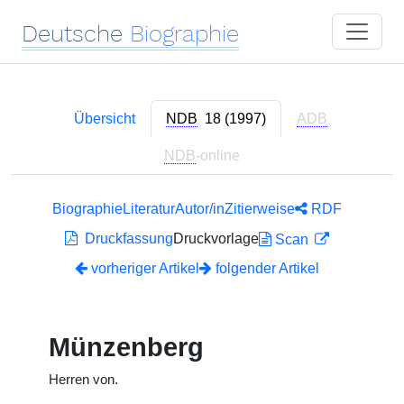
Deutsche
Biographie
Übersicht
NDB
18 (1997)
ADB
NDB
-online
Biographie
Literatur
Autor/in
Zitierweise
RDF
Druckfassung
Druckvorlage
Scan
vorheriger Artikel
folgender Artikel
Münzenberg
Herren von.