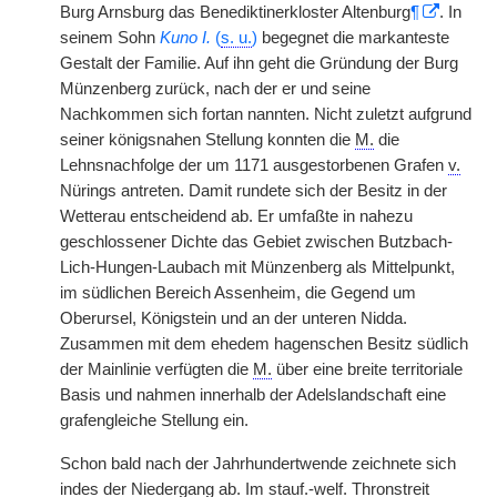
Burg Arnsburg das Benediktinerkloster Altenburg
¶
. In
seinem Sohn
Kuno I.
(
s. u.
)
begegnet die markanteste
Gestalt der Familie. Auf ihn geht die Gründung der Burg
Münzenberg zurück, nach der er und seine
Nachkommen sich fortan nannten. Nicht zuletzt aufgrund
seiner königsnahen Stellung konnten die
M.
die
Lehnsnachfolge der um 1171 ausgestorbenen Grafen
v.
Nürings antreten. Damit rundete sich der Besitz in der
Wetterau entscheidend ab. Er umfaßte in nahezu
geschlossener Dichte das Gebiet zwischen Butzbach-
Lich-Hungen-Laubach mit Münzenberg als Mittelpunkt,
im südlichen Bereich Assenheim, die Gegend um
Oberursel, Königstein und an der unteren Nidda.
Zusammen mit dem ehedem hagenschen Besitz südlich
der Mainlinie verfügten die
M.
über eine breite territoriale
Basis und nahmen innerhalb der Adelslandschaft eine
grafengleiche Stellung ein.
Schon bald nach der Jahrhundertwende zeichnete sich
indes der Niedergang ab. Im
stauf.
-
welf.
Thronstreit