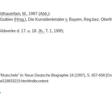
ildhauerfam.
M.
, 1987
(
Abb.
)
;
 Gutbier (
Hrsg.
), Die Kunstdenkmäler
v.
Bayern, Reg.bez. Oberfra
ildwerke d. 17. u. 18.
Jh.
, T. 1, 1995;
, "Mutschele" in: Neue Deutsche Biographie 18 (1997), S. 657-658 [On
gnd118833219.html#ndbcontent