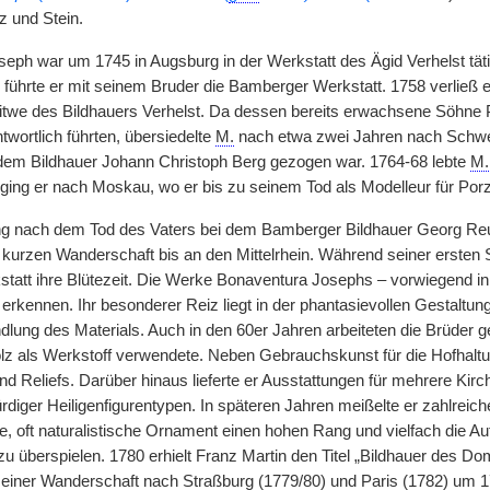
z und Stein.
eph war um 1745 in Augsburg in der Werkstatt des Ägid Verhelst tät
führte er mit seinem Bruder die Bamberger Werkstatt. 1758 verließ er
twe des Bildhauers Verhelst. Da dessen bereits erwachsene Söhne Pl
wortlich führten, übersiedelte
M.
nach etwa zwei Jahren nach Schwe
t dem Bildhauer Johann Christoph Berg gezogen war. 1764-68 lebte
M.
ging er nach Moskau, wo er bis zu seinem Tod als Modelleur für Porze
ng nach dem Tod des Vaters bei dem Bamberger Bildhauer Georg Reu
kurzen Wanderschaft bis an den Mittelrhein. Während seiner erste
kstatt ihre Blütezeit. Die Werke Bonaventura Josephs – vorwiegend in
erkennen. Ihr besonderer Reiz liegt in der phantasievollen Gestaltun
dlung des Materials. Auch in den 60er Jahren arbeiteten die Brüder 
z als Werkstoff verwendete. Neben Gebrauchskunst für die Hofhalt
nd Reliefs. Darüber hinaus lieferte er Ausstattungen für mehrere Ki
diger Heiligenfigurentypen. In späteren Jahren meißelte er zahlreich
e, oft naturalistische Ornament einen hohen Rang und vielfach die Au
zu überspielen. 1780 erhielt Franz Martin den Titel „Bildhauer des D
iner Wanderschaft nach Straßburg (1779/80) und Paris (1782) um 178