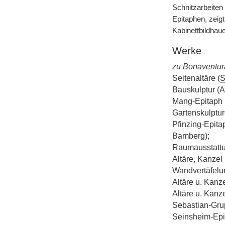
Schnitzarbeiten
Epitaphen, zeig
Kabinettbildhaue
Werke
zu Bonaventur
Seitenaltäre (
S
Bauskulptur (A
Mang-Epitaph 
Gartenskulptur
Pfinzing-Epita
Bamberg);
Raumausstattu
Altäre, Kanzel 
Wandvertäfelu
Altäre u. Kanze
Altäre u. Kanze
Sebastian-Gru
Seinsheim-Epi