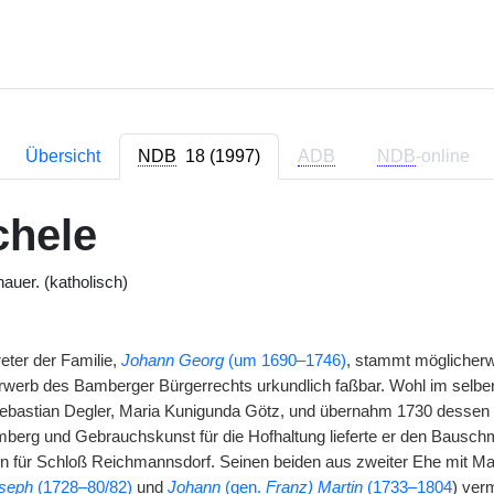
Übersicht
NDB
18 (1997)
ADB
NDB
-online
chele
auer. (katholisch)
reter der Familie,
Johann Georg
(um 1690–1746)
, stammt möglicher
werb des Bamberger Bürgerrechts urkundlich faßbar. Wohl im selben J
ebastian Degler, Maria Kunigunda Götz, und übernahm 1730 dessen 
mberg und Gebrauchskunst für die Hofhaltung lieferte er den Baus
en für Schloß Reichmannsdorf. Seinen beiden aus zweiter Ehe mit 
seph
(1728–80/82)
und
Johann
(
gen.
Franz) Martin
(1733–1804
) ver