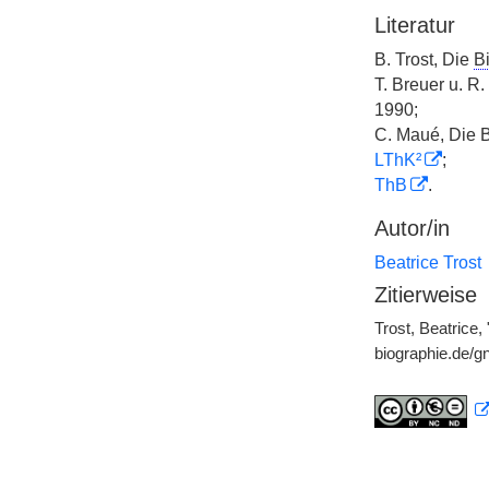
Literatur
B. Trost, Die
B
T. Breuer u. R.
1990;
C. Maué, Die B
LThK²
;
ThB
.
Autor/in
Beatrice Trost
Zitierweise
Trost, Beatrice
biographie.de/