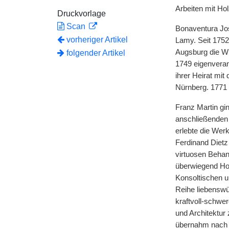
Arbeiten mit Hol
Druckvorlage
Scan
Bonaventura Jos
vorheriger Artikel
Lamy. Seit 1752 
Augsburg die Wi
folgender Artikel
1749 eigenverant
ihrer Heirat mi
Nürnberg. 1771 
Franz Martin gi
anschließenden 
erlebte die Wer
Ferdinand Dietz 
virtuosen Behan
überwiegend Hol
Konsoltischen u
Reihe liebenswür
kraftvoll-schwer
und Architektur 
übernahm nach e