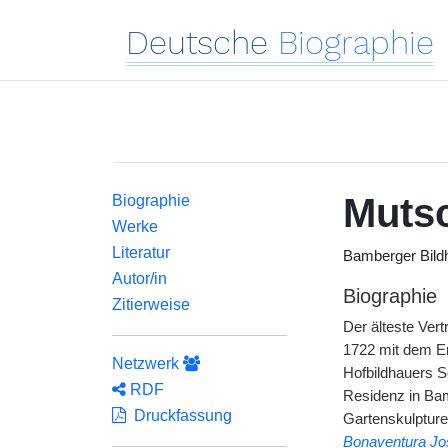
Deutsche
Biographie
Muts
Biographie
Werke
Literatur
Bamberger Bildh
Autor/in
Biographie
Zitierweise
Der älteste Vert
1722 mit dem Er
Netzwerk
Hofbildhauers S
RDF
Residenz in Ba
Druckfassung
Gartenskulptur
Bonaventura Jo