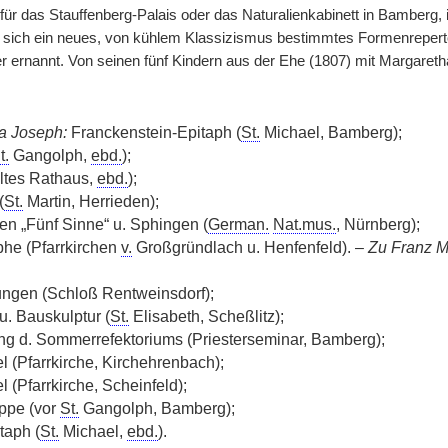
 für das Stauffenberg-Palais oder das Naturalienkabinett in Bamberg,
t sich ein neues, von kühlem Klassizismus bestimmtes Formenrepert
r ernannt. Von seinen fünf Kindern aus der Ehe (1807) mit Margaretha
a Joseph:
Franckenstein-Epitaph (
St.
Michael, Bamberg);
t.
Gangolph,
ebd.
);
ltes Rathaus,
ebd.
);
(
St.
Martin, Herrieden);
en „Fünf Sinne“ u. Sphingen (
German.
Nat.mus.
, Nürnberg);
phe (Pfarrkirchen
v.
Großgründlach u. Henfenfeld). –
Zu Franz Ma
ngen (Schloß Rentweinsdorf);
u. Bauskulptur (
St.
Elisabeth, Scheßlitz);
ng d. Sommerrefektoriums (Priesterseminar, Bamberg);
l (Pfarrkirche, Kirchehrenbach);
l (Pfarrkirche, Scheinfeld);
ppe (vor
St.
Gangolph, Bamberg);
taph (
St.
Michael,
ebd.
).