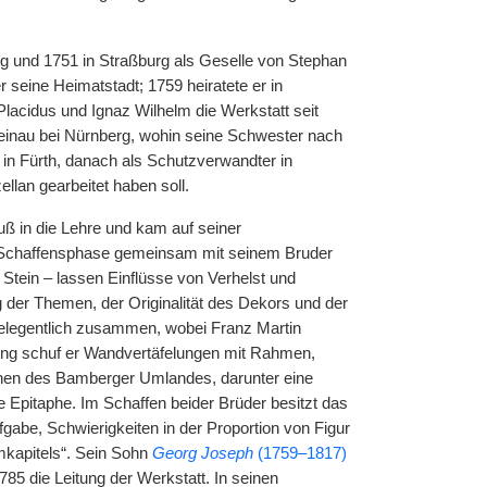
ig und 1751 in Straßburg als Geselle von Stephan
 seine Heimatstadt; 1759 heiratete er in
acidus und Ignaz Wilhelm die Werkstatt seit
inau bei Nürnberg, wohin seine Schwester nach
in Fürth, danach als Schutzverwandter in
llan gearbeitet haben soll.
ß in die Lehre und kam auf seiner
n Schaffensphase gemeinsam mit seinem Bruder
 Stein – lassen Einflüsse von Verhelst und
g der Themen, der Originalität des Dekors und der
gelegentlich zusammen, wobei Franz Martin
ung schuf er Wandvertäfelungen mit Rahmen,
rchen des Bamberger Umlandes, darunter eine
e Epitaphe. Im Schaffen beider Brüder besitzt das
fgabe, Schwierigkeiten in der Proportion von Figur
omkapitels“. Sein Sohn
Georg Joseph
(1759–1817)
5 die Leitung der Werkstatt. In seinen