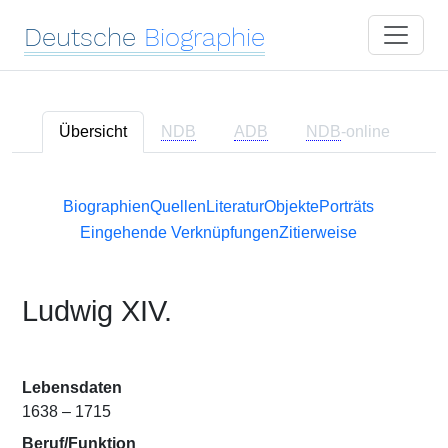
Deutsche
Biographie
Übersicht
NDB
ADB
NDB
-online
Biographien
Quellen
Literatur
Objekte
Porträts
Eingehende Verknüpfungen
Zitierweise
Ludwig XIV.
Lebensdaten
1638 – 1715
Beruf/Funktion