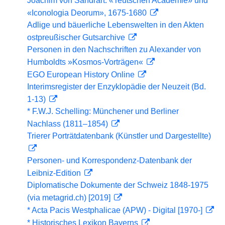
Joachim von Sandrart: «Teutschen Academie» und
«Iconologia Deorum», 1675-1680
Adlige und bäuerliche Lebenswelten in den Akten
ostpreußischer Gutsarchive
Personen in den Nachschriften zu Alexander von
Humboldts »Kosmos-Vorträgen«
EGO European History Online
Interimsregister der Enzyklopädie der Neuzeit (Bd.
1-13)
* F.W.J. Schelling: Münchener und Berliner
Nachlass (1811–1854)
Trierer Porträtdatenbank (Künstler und Dargestellte)
Personen- und Korrespondenz-Datenbank der
Leibniz-Edition
Diplomatische Dokumente der Schweiz 1848-1975
(via metagrid.ch) [2019]
* Acta Pacis Westphalicae (APW) - Digital [1970-]
* Historisches Lexikon Bayerns