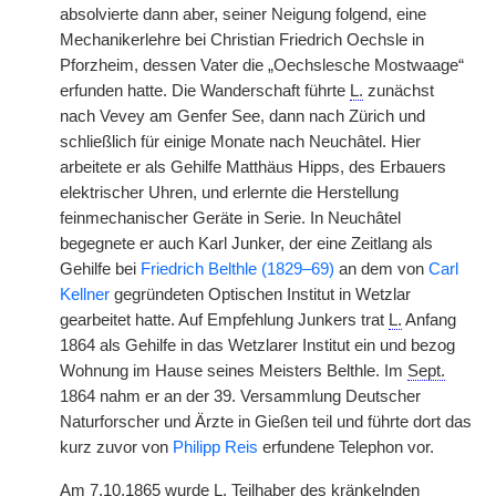
absolvierte dann aber, seiner Neigung folgend, eine
Mechanikerlehre bei Christian Friedrich Oechsle in
Pforzheim, dessen Vater die „Oechslesche Mostwaage“
erfunden hatte. Die Wanderschaft führte
L.
zunächst
nach Vevey am Genfer See, dann nach Zürich und
schließlich für einige Monate nach Neuchâtel. Hier
arbeitete er als Gehilfe Matthäus Hipps, des Erbauers
elektrischer Uhren, und erlernte die Herstellung
feinmechanischer Geräte in Serie. In Neuchâtel
begegnete er auch Karl Junker, der eine Zeitlang als
Gehilfe bei
Friedrich Belthle (1829–69)
an dem von
Carl
Kellner
gegründeten Optischen Institut in Wetzlar
gearbeitet hatte. Auf Empfehlung Junkers trat
L.
Anfang
1864 als Gehilfe in das Wetzlarer Institut ein und bezog
Wohnung im Hause seines Meisters Belthle. Im
Sept.
1864 nahm er an der 39. Versammlung Deutscher
Naturforscher und Ärzte in Gießen teil und führte dort das
kurz zuvor von
Philipp Reis
erfundene Telephon vor.
Am 7.10.1865 wurde
L.
Teilhaber des kränkelnden