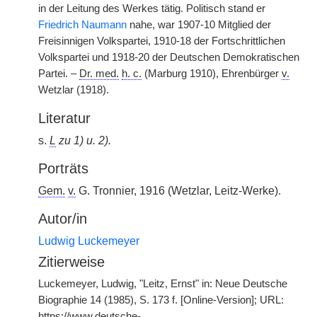
in der Leitung des Werkes tätig. Politisch stand er
Friedrich Naumann
nahe, war 1907-10 Mitglied der
Freisinnigen Volkspartei, 1910-18 der Fortschrittlichen
Volkspartei und 1918-20 der Deutschen Demokratischen
Partei. –
Dr. med.
h. c.
(Marburg 1910), Ehrenbürger
v.
Wetzlar (1918).
Literatur
s.
L
zu 1) u. 2).
Porträts
Gem.
v.
G. Tronnier, 1916 (Wetzlar, Leitz-Werke).
Autor/in
Ludwig Luckemeyer
Zitierweise
Luckemeyer, Ludwig, "Leitz, Ernst" in: Neue Deutsche
Biographie 14 (1985), S. 173 f. [Online-Version]; URL:
https://www.deutsche-