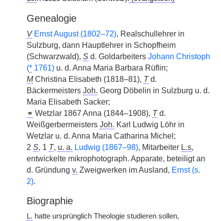
Genealogie
V
Ernst August (1802–72)
, Realschullehrer in
Sulzburg, dann Hauptlehrer in Schopfheim
(Schwarzwald),
S
d. Goldarbeiters
Johann Christoph
(
*
1761)
u. d. Anna Maria Barbara Rüflin;
M
Christina Elisabeth (1818–81),
T
d.
Bäckermeisters
Joh.
Georg Döbelin in Sulzburg u. d.
Maria Elisabeth Sacker;
⚭
Wetzlar 1867 Anna (1844–1908),
T
d.
Weißgerbermeisters
Joh.
Karl Ludwig Löhr in
Wetzlar u. d. Anna Maria Catharina Michel;
2
S
, 1
T
,
u. a.
Ludwig (1867–98)
, Mitarbeiter
L.s
,
entwickelte mikrophotograph. Apparate, beteiligt an
d. Gründung
v.
Zweigwerken im Ausland,
Ernst (s.
2)
.
Biographie
L.
hatte ursprünglich Theologie studieren sollen,