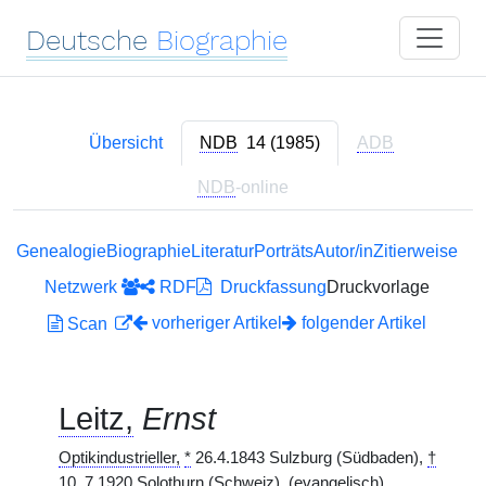
Deutsche
Biographie
Übersicht
NDB
14 (1985)
ADB
NDB
-online
Genealogie
Biographie
Literatur
Porträts
Autor/in
Zitierweise
Netzwerk
RDF
Druckfassung
Druckvorlage
vorheriger Artikel
folgender Artikel
Scan
Leitz,
Ernst
Optikindustrieller,
*
26.4.1843 Sulzburg (Südbaden),
†
10.
.7.1920 Solothurn (Schweiz).
(evangelisch)