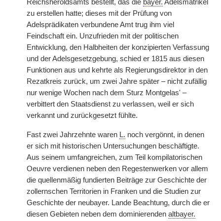
Reichsheroldsamts bestellt, das die
bayer.
Adelsmatrikel
zu erstellen hatte; dieses mit der Prüfung von
Adelsprädikaten verbundene Amt trug ihm viel
Feindschaft ein. Unzufrieden mit der politischen
Entwicklung, den Halbheiten der konzipierten Verfassung
und der Adelsgesetzgebung, schied er 1815 aus diesen
Funktionen aus und kehrte als Regierungsdirektor in den
Rezatkreis zurück, um zwei Jahre später – nicht zufällig
nur wenige Wochen nach dem Sturz Montgelas' –
verbittert den Staatsdienst zu verlassen, weil er sich
verkannt und zurückgesetzt fühlte.
Fast zwei Jahrzehnte waren
L.
noch vergönnt, in denen
er sich mit historischen Untersuchungen beschäftigte.
Aus seinem umfangreichen, zum Teil kompilatorischen
Oeuvre verdienen neben den Regestenwerken vor allem
die quellenmäßig fundierten Beiträge zur Geschichte der
zollernschen Territorien in Franken und die Studien zur
Geschichte der neubayer. Lande Beachtung, durch die er
diesen Gebieten neben dem dominierenden
altbayer.