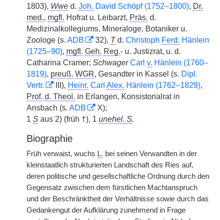
1803),
Wwe
d.
Joh.
David Schöpf (1752–1800)
,
Dr.
med.
,
mgfl.
Hofrat u. Leibarzt,
Präs.
d.
Medizinalkollegiums, Mineraloge, Botaniker u.
Zoologe (s.
ADB
32),
T
d.
Christoph
Ferd.
Hänlein
(1725–90)
,
mgfl.
Geh.
Reg.
- u. Justizrat, u. d.
Catharina Cramer;
Schwager
Carl
v.
Hänlein (1760–
1819)
,
preuß.
WGR
, Gesandter in Kassel (s.
Dipl.
Vertr.
III),
Heinr.
Carl
Alex.
Hänlein (1762–1829)
,
Prof. d. Theol.
in Erlangen, Konsistorialrat in
Ansbach (s.
ADB
X);
1
S
aus 2) (früh †), 1
unehel. S
.
Biographie
Früh verwaist, wuchs
L.
bei seinen Verwandten in der
kleinstaatlich strukturierten Landschaft des Ries auf,
deren politische und gesellschaftliche Ordnung durch den
Gegensatz zwischen dem fürstlichen Machtanspruch
und der Beschränktheit der Verhältnisse sowie durch das
Gedankengut der Aufklärung zunehmend in Frage