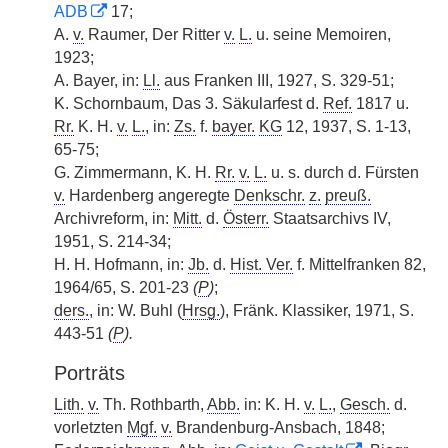
ADB
17;
A.
v.
Raumer, Der Ritter
v.
L.
u. seine Memoiren,
1923;
A. Bayer, in:
Ll.
aus Franken III, 1927, S. 329-51;
K. Schornbaum, Das 3. Säkularfest d.
Ref.
1817 u.
Rr.
K. H.
v.
L.
, in:
Zs.
f.
bayer.
KG
12, 1937, S. 1-13,
65-75;
G. Zimmermann, K. H.
Rr.
v.
L.
u. s. durch d. Fürsten
v.
Hardenberg angeregte
Denkschr.
z.
preuß.
Archivreform, in:
Mitt.
d.
Österr.
Staatsarchivs IV,
1951, S. 214-34;
H. H. Hofmann, in:
Jb.
d.
Hist. Ver.
f. Mittelfranken 82,
1964/65, S. 201-23
(
P
)
;
ders.
, in: W. Buhl (
Hrsg.
), Fränk. Klassiker, 1971, S.
443-51
(
P
).
Porträts
Lith.
v.
Th. Rothbarth,
Abb.
in: K. H.
v.
L.
,
Gesch.
d.
vorletzten
Mgf.
v.
Brandenburg-Ansbach, 1848;