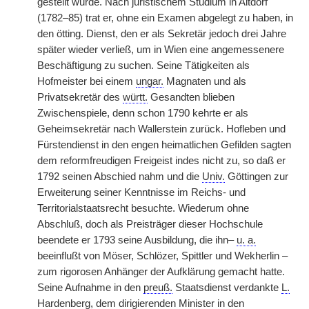
gestellt wurde. Nach juristischem Studium in Altdorf
(1782–85) trat er, ohne ein Examen abgelegt zu haben, in
den ötting. Dienst, den er als Sekretär jedoch drei Jahre
später wieder verließ, um in Wien eine angemessenere
Beschäftigung zu suchen. Seine Tätigkeiten als
Hofmeister bei einem
ungar.
Magnaten und als
Privatsekretär des
württ.
Gesandten blieben
Zwischenspiele, denn schon 1790 kehrte er als
Geheimsekretär nach Wallerstein zurück. Hofleben und
Fürstendienst in den engen heimatlichen Gefilden sagten
dem reformfreudigen Freigeist indes nicht zu, so daß er
1792 seinen Abschied nahm und die
Univ.
Göttingen zur
Erweiterung seiner Kenntnisse im Reichs- und
Territorialstaatsrecht besuchte. Wiederum ohne
Abschluß, doch als Preisträger dieser Hochschule
beendete er 1793 seine Ausbildung, die ihn–
u. a.
beeinflußt von Möser, Schlözer, Spittler und Wekherlin –
zum rigorosen Anhänger der Aufklärung gemacht hatte.
Seine Aufnahme in den
preuß.
Staatsdienst verdankte
L.
Hardenberg, dem dirigierenden Minister in den