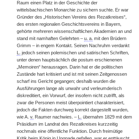
Raum einen Platz in der Geschichte der
wittelsbachischen Monarchie zu sichern suchte. Er war
Gründer des „Historischen Vereins des Rezatkreises“,
des ersten regionalen Geschichtsvereins in Bayern,
gehörte mehreren wissenschaftlichen
|
Akademien an und
stand mit namhaften Gelehrten –
u. a.
mit den Brüdern
Grimm – in engem Kontakt. Seinen Nachruhm verdankt
L.
jedoch seinen polemischen und satirischen Schriften,
unter denen hauptsächlich die postum erschienenen
„Memoiren“ herausragen. Darin hat er die politischen
Zustände hart kritisiert und ist mit seinen Zeitgenossen
scharf ins Gericht gegangen; deshalb wurden die
Ausführungen lange als unwahr und verleumderisch
diskreditiert, ein Vorwurf, der insofern nicht zutrifft, als
zwar die Personen meist überpointiert charakterisiert,
jedoch die Fakten durchweg korrekt dargestellt wurden,
wie A.
v.
Raumer nachwies. –
L.
übernahm 1829 mit dem
Präsidium im Landrat des Rezatkreises kurzzeitig
nochmals eine öffentliche Funktion. Durch freimütige
Kritik beim König in Ungnade gefallen, war er enttäuscht