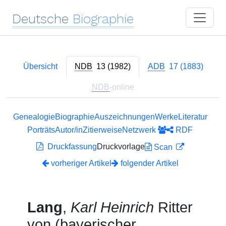
Deutsche
Biographie
Übersicht
NDB
13 (1982)
ADB
17 (1883)
NDB
-online
Genealogie
Biographie
Auszeichnungen
Werke
Literatur
Porträts
Autor/in
Zitierweise
Netzwerk
RDF
Druckfassung
Druckvorlage
Scan
vorheriger Artikel
folgender Artikel
Lang
,
Karl Heinrich
Ritter
von (bayerischer