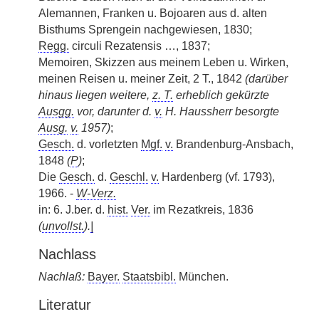
Alemannen, Franken u. Bojoaren aus d. alten
Bisthums Sprengein nachgewiesen, 1830;
Regg.
circuli Rezatensis …, 1837;
Memoiren, Skizzen aus meinem Leben u. Wirken,
meinen Reisen u. meiner Zeit, 2 T., 1842
(darüber
hinaus liegen weitere,
z. T.
erheblich gekürzte
Ausgg.
vor, darunter d.
v.
H. Haussherr besorgte
Ausg.
v.
1957)
;
Gesch.
d. vorletzten
Mgf.
v.
Brandenburg-Ansbach,
1848
(
P
)
;
Die
Gesch.
d.
Geschl.
v.
Hardenberg (vf. 1793),
1966. -
W-Verz.
in: 6. J.ber. d.
hist.
Ver.
im Rezatkreis, 1836
(
unvollst.
).
|
Nachlass
Nachlaß:
Bayer.
Staatsbibl.
München.
Literatur