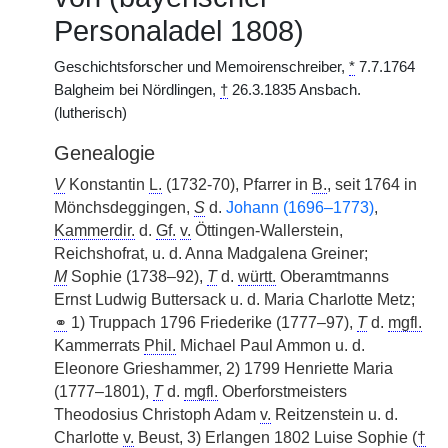
Personaladel 1808)
Geschichtsforscher und Memoirenschreiber,
*
7.7.1764
Balgheim bei Nördlingen,
†
26.3.1835 Ansbach.
(lutherisch)
Genealogie
V
Konstantin
L.
(1732-70), Pfarrer in
B.
, seit 1764 in
Mönchsdeggingen,
S
d.
Johann (1696–1773)
,
Kammerdir.
d.
Gf.
v.
Öttingen-Wallerstein,
Reichshofrat, u. d. Anna Madgalena Greiner;
M
Sophie (1738–92),
T
d.
württ.
Oberamtmanns
Ernst Ludwig Buttersack u. d. Maria Charlotte Metz;
⚭
1) Truppach 1796 Friederike (1777–97),
T
d.
mgfl.
Kammerrats
Phil.
Michael Paul Ammon u. d.
Eleonore Grieshammer, 2) 1799 Henriette Maria
(1777–1801),
T
d.
mgfl.
Oberforstmeisters
Theodosius Christoph Adam
v.
Reitzenstein u. d.
Charlotte
v.
Beust, 3) Erlangen 1802 Luise Sophie (
†