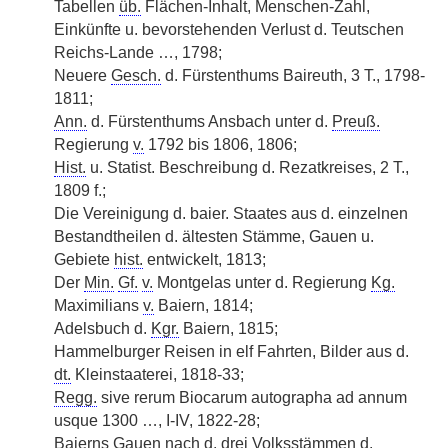
Tabellen
üb.
Flächen-Inhalt, Menschen-Zahl,
Einkünfte u. bevorstehenden Verlust d. Teutschen
Reichs-Lande …, 1798;
Neuere
Gesch.
d. Fürstenthums Baireuth, 3 T., 1798-
1811;
Ann.
d. Fürstenthums Ansbach unter d.
Preuß.
Regierung
v.
1792 bis 1806, 1806;
Hist.
u. Statist. Beschreibung d. Rezatkreises, 2 T.,
1809 f.;
Die Vereinigung d. baier. Staates aus d. einzelnen
Bestandtheilen d. ältesten Stämme, Gauen u.
Gebiete
hist.
entwickelt, 1813;
Der
Min.
Gf.
v.
Montgelas unter d. Regierung
Kg.
Maximilians
v.
Baiern, 1814;
Adelsbuch d.
Kgr.
Baiern, 1815;
Hammelburger Reisen in elf Fahrten, Bilder aus d.
dt.
Kleinstaaterei, 1818-33;
Regg.
sive rerum Biocarum autographa ad annum
usque 1300 …, I-IV, 1822-28;
Baierns Gauen nach d. drei Volksstämmen d.