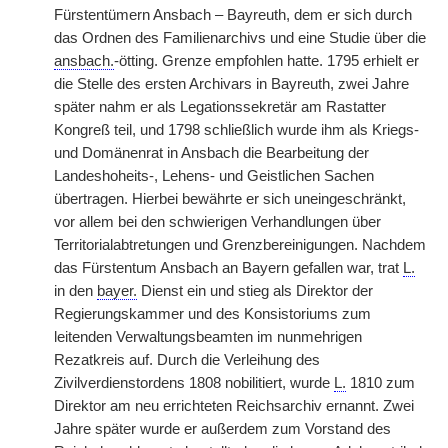
Fürstentümern Ansbach – Bayreuth, dem er sich durch
das Ordnen des Familienarchivs und eine Studie über die
ansbach.
-ötting. Grenze empfohlen hatte. 1795 erhielt er
die Stelle des ersten Archivars in Bayreuth, zwei Jahre
später nahm er als Legationssekretär am Rastatter
Kongreß teil, und 1798 schließlich wurde ihm als Kriegs-
und Domänenrat in Ansbach die Bearbeitung der
Landeshoheits-, Lehens- und Geistlichen Sachen
übertragen. Hierbei bewährte er sich uneingeschränkt,
vor allem bei den schwierigen Verhandlungen über
Territorialabtretungen und Grenzbereinigungen. Nachdem
das Fürstentum Ansbach an Bayern gefallen war, trat
L.
in den
bayer.
Dienst ein und stieg als Direktor der
Regierungskammer und des Konsistoriums zum
leitenden Verwaltungsbeamten im nunmehrigen
Rezatkreis auf. Durch die Verleihung des
Zivilverdienstordens 1808 nobilitiert, wurde
L.
1810 zum
Direktor am neu errichteten Reichsarchiv ernannt. Zwei
Jahre später wurde er außerdem zum Vorstand des