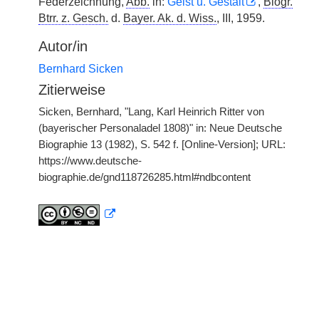
Federzeichnung,
Abb.
in:
Geist u. Gestalt
,
Biogr.
Btrr. z. Gesch.
d.
Bayer. Ak. d. Wiss.
, III, 1959.
Autor/in
Bernhard Sicken
Zitierweise
Sicken, Bernhard, "Lang, Karl Heinrich Ritter von
(bayerischer Personaladel 1808)" in: Neue Deutsche
Biographie 13 (1982), S. 542 f. [Online-Version]; URL:
https://www.deutsche-
biographie.de/gnd118726285.html#ndbcontent