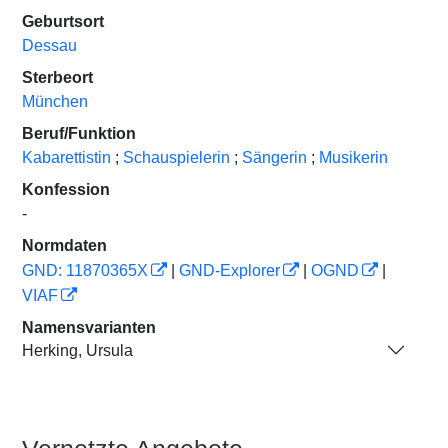
Geburtsort
Dessau
Sterbeort
München
Beruf/Funktion
Kabarettistin
;
Schauspielerin
;
Sängerin
;
Musikerin
Konfession
-
Normdaten
GND: 11870365X
|
GND-Explorer
|
OGND
|
VIAF
Namensvarianten
Herking, Ursula