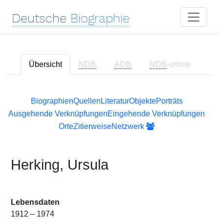
Deutsche
Biographie
Übersicht
NDB
ADB
NDB
-online
Biographien
Quellen
Literatur
Objekte
Porträts
Ausgehende Verknüpfungen
Eingehende Verknüpfungen
Orte
Zitierweise
Netzwerk
Herking, Ursula
Lebensdaten
1912 – 1974