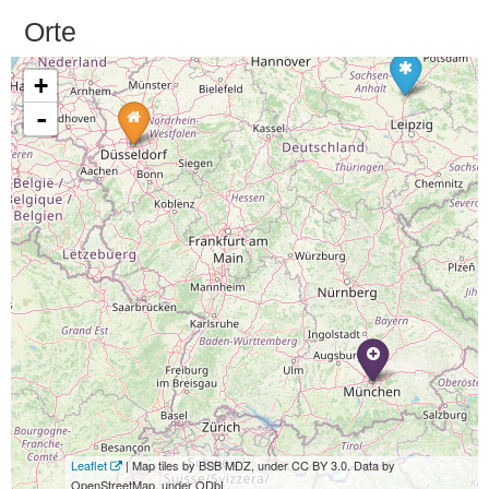
Orte
+
-
Leaflet
| Map tiles by BSB MDZ, under CC BY 3.0. Data by
OpenStreetMap, under ODbL.