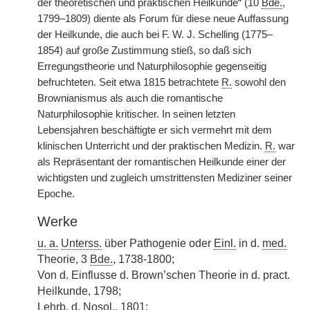
der theoretischen und praktischen Heilkunde“ (10
Bde.
,
1799–1809) diente als Forum für diese neue Auffassung
der Heilkunde, die auch bei F. W. J. Schelling (1775–
1854) auf große Zustimmung stieß, so daß sich
Erregungstheorie und Naturphilosophie gegenseitig
befruchteten. Seit etwa 1815 betrachtete
R.
sowohl den
Brownianismus als auch die romantische
Naturphilosophie kritischer. In seinen letzten
Lebensjahren beschäftigte er sich vermehrt mit dem
klinischen Unterricht und der praktischen Medizin.
R.
war
als Repräsentant der romantischen Heilkunde einer der
wichtigsten und zugleich umstrittensten Mediziner seiner
Epoche.
Werke
u. a.
Unterss.
über Pathogenie oder
Einl.
in d.
med.
Theorie, 3
Bde.
, 1738-1800;
Von d. Einflusse d. Brown’schen Theorie in d. pract.
Heilkunde, 1798;
Lehrb.
d.
Nosol.
, 1801;