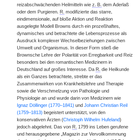
reizabschwächenden Heilmitteln wie
z. B.
dem Aderlaß
oder dem Purgieren.
R.
modifizierte das starre,
eindimensionale, auf bloße Aktion und Reaktion
ausgelegte Modell Browns durch ein prozeßhaftes,
dynamisches und betrachtete die Lebensprozesse als
Ausdruck komplexer Wechselbeziehungen zwischen
Umwelt und Organismus. In dieser Form stieß die
Brownsche Lehre der Polarität von Erregbarkeit und Reiz
besonders bei den romantischen Medizinern in
Deutschland auf großes Interesse. Da
R.
die Heilkunde
als ein Ganzes betrachtete, strebte er das
Zusammenwirken von Krankheitslehre und Therapie
sowie die Verschmelzung von Pathologie und
Physiologie an und wurde darin von Medizinern wie
Ignaz Döllinger (1770–1841)
und
Johann Christian Reil
(1759–1813)
begeistert unterstützt, von den
konservativen Ärzten (
Christoph Wilhelm Hufeland
)
jedoch abgelehnt. Das von
R.
1799 ins Leben gerufene
und herausgegebene „Magazin zur Vervollkommnung