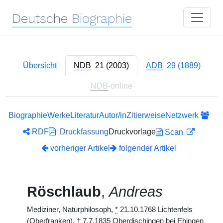
Deutsche
Biographie
Übersicht
NDB
21 (2003)
ADB
29 (1889)
NDB
-online
Biographie
Werke
Literatur
Autor/in
Zitierweise
Netzwerk
RDF
Druckfassung
Druckvorlage
Scan
vorheriger Artikel
folgender Artikel
Röschlaub
,
Andreas
Mediziner, Naturphilosoph,
*
21.10.1768 Lichtenfels
(Oberfranken),
†
7.7.1835 Oberdischingen bei Ehingen