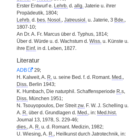
Erster Entwurf e.
Lehrb.
d.
allg.
Jaterie u. ihrer
Propädeutik, 1804;
Lehrb.
d.
bes.
Nosol.
,
Jatreusiol.
u. Jaterie, 3
Bde.
,
1807-10;
An Dr. A. Fr. Marcus über d. Typhus, 1814;
Über d. Würde u. d. Wachstum d.
Wiss.
u. Künste u.
ihre
Einf.
in d. Leben, 1827.
Literatur
ADB
29;
H. Kalweit, A.
R.
u. seine Bed. f. d. Romant.
Med.
,
Diss.
Berlin 1943;
K. Humbach, Die naturphil. Schaffensperiode
R.
s,
Diss.
München 1951;
N. Tsouyopoulos, Der Streit
zw.
F. W. J. Schelling u.
A.
R.
über d. Grundlagen d.
Med.
, in:
Med.
hist.
Journal 13, 1978, S. 229-46;
dies.
, A.
R.
u. d. Romant. Medizin, 1982;
U. Wiesing, A.
R.
, Heilkunst durch Jatrotechnik, in: