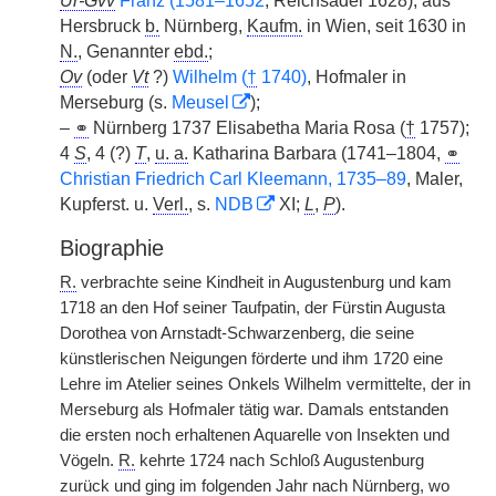
Ur-Gvv
Franz (1581–1652
, Reichsadel 1628), aus
Hersbruck
b.
Nürnberg,
|
Kaufm.
in Wien, seit 1630 in
N.
, Genannter
ebd.
;
Ov
(oder
Vt
?)
Wilhelm (
†
1740)
, Hofmaler in
Merseburg (s.
Meusel
);
–
⚭
Nürnberg 1737 Elisabetha Maria Rosa (
†
1757);
4
S
, 4 (?)
T
,
u. a.
Katharina Barbara (1741–1804,
⚭
Christian Friedrich Carl Kleemann, 1735–89
, Maler,
Kupferst. u.
Verl.
, s.
NDB
XI;
L
,
P
).
Biographie
R.
verbrachte seine Kindheit in Augustenburg und kam
1718 an den Hof seiner Taufpatin, der Fürstin Augusta
Dorothea von Arnstadt-Schwarzenberg, die seine
künstlerischen Neigungen förderte und ihm 1720 eine
Lehre im Atelier seines Onkels Wilhelm vermittelte, der in
Merseburg als Hofmaler tätig war. Damals entstanden
die ersten noch erhaltenen Aquarelle von Insekten und
Vögeln.
R.
kehrte 1724 nach Schloß Augustenburg
zurück und ging im folgenden Jahr nach Nürnberg, wo