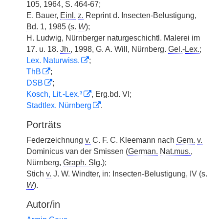
105, 1964, S. 464-67;
E. Bauer,
Einl.
z.
Reprint d. Insecten-Belustigung,
Bd.
1, 1985 (s.
W
);
H. Ludwig, Nürnberger naturgeschichtl. Malerei im
17. u. 18.
Jh.
, 1998, G. A. Will, Nürnberg.
Gel.
-
Lex.
;
Lex. Naturwiss.
;
ThB
;
DSB
;
Kosch, Lit.-Lex.³
, Erg.bd. VI;
Stadtlex. Nürnberg
.
Porträts
Federzeichnung
v.
C. F. C. Kleemann nach
Gem.
v.
Dominicus van der Smissen (
German.
Nat.mus.
,
Nürnberg,
Graph. Slg.
);
Stich
v.
J. W. Windter, in: Insecten-Belustigung, IV (s.
W
).
Autor/in