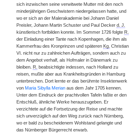
sich inzwischen seine verwitwete Mutter mit den noch
minderjährigen Geschwistern niedergelassen hatte, und
wo er sich an der Malerakademie bei Johann Daniel
Preisler, Johann Martin Schuster und Paul Decker
d. J.
künstlerisch fortbilden konnte. Im Sommer 1726 folgte
R.
der Einladung einer Tante nach Kopenhagen, die ihm als
Kammerfrau des Kronprinzen und späteren
Kg.
Christian
VI. nicht nur zu zahlreichen Aufträgen, sondern auch zu
dem Angebot verhalf, als Hofmaler in Dänemark zu
bleiben.
R.
beabsichtigte indessen, nach Holland zu
reisen, mußte aber aus Krankheitsgründen in Hamburg
unterbrechen. Dort lernte er das berühmte Insektenwerk
von
Maria Sibylla Merian
aus dem Jahr 1705 kennen.
Unter dem Eindruck der prachtvollen Tafeln faßte er den
Entschluß, ähnliche Werke herauszugeben. Er
verzichtete auf die Fortsetzung der Reise und machte
sich unverzüglich auf den Weg zurück nach Nürnberg,
wo er bald zu bescheidenem Wohlstand gelangte und
das Nürnberger Bürgerrecht erwarb.