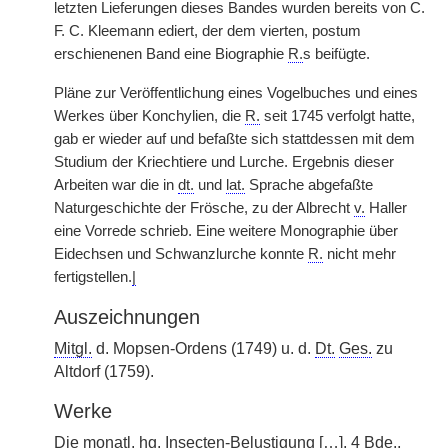
letzten Lieferungen dieses Bandes wurden bereits von C.
F. C. Kleemann ediert, der dem vierten, postum
erschienenen Band eine Biographie
R.
s beifügte.
Pläne zur Veröffentlichung eines Vogelbuches und eines
Werkes über Konchylien, die
R.
seit 1745 verfolgt hatte,
gab er wieder auf und befaßte sich stattdessen mit dem
Studium der Kriechtiere und Lurche. Ergebnis dieser
Arbeiten war die in
dt.
und
lat.
Sprache abgefaßte
Naturgeschichte der Frösche, zu der Albrecht
v.
Haller
eine Vorrede schrieb. Eine weitere Monographie über
Eidechsen und Schwanzlurche konnte
R.
nicht mehr
fertigstellen.
|
Auszeichnungen
Mitgl.
d. Mopsen-Ordens (1749) u. d.
Dt.
Ges.
zu
Altdorf (1759).
Werke
Die monatl.
hg.
Insecten-Belustigung […], 4
Bde.
,