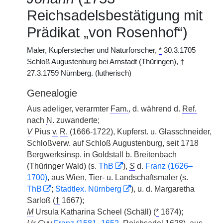
Reichsadelsbestätigung mit
Prädikat „von Rosenhof“)
Maler, Kupferstecher und Naturforscher,
*
30.3.1705
Schloß Augustenburg bei Arnstadt (Thüringen),
†
27.3.1759 Nürnberg. (lutherisch)
Genealogie
Aus adeliger, verarmter
Fam.
, d. während d.
Ref.
nach
N.
zuwanderte;
V
Pius
v.
R.
(1666-1722), Kupferst. u. Glasschneider,
Schloßverw. auf Schloß Augustenburg, seit 1718
Bergwerksinsp. in Goldstall
b.
Breitenbach
(Thüringer Wald) (s.
ThB
),
S
d.
Franz (1626–
1700)
, aus Wien, Tier- u. Landschaftsmaler (s.
ThB
;
Stadtlex. Nürnberg
), u. d. Margaretha
Sarloß (
†
1667);
M
Ursula Katharina Scheel (Schäll) (
*
1674);