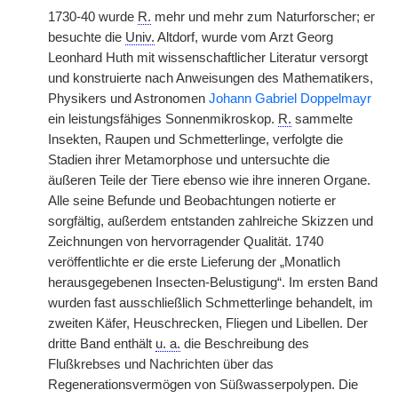
1730-40 wurde
R.
mehr und mehr zum Naturforscher; er
besuchte die
Univ.
Altdorf, wurde vom Arzt Georg
Leonhard Huth mit wissenschaftlicher Literatur versorgt
und konstruierte nach Anweisungen des Mathematikers,
Physikers und Astronomen
Johann Gabriel Doppelmayr
ein leistungsfähiges Sonnenmikroskop.
R.
sammelte
Insekten, Raupen und Schmetterlinge, verfolgte die
Stadien ihrer Metamorphose und untersuchte die
äußeren Teile der Tiere ebenso wie ihre inneren Organe.
Alle seine Befunde und Beobachtungen notierte er
sorgfältig, außerdem entstanden zahlreiche Skizzen und
Zeichnungen von hervorragender Qualität. 1740
veröffentlichte er die erste Lieferung der „Monatlich
herausgegebenen Insecten-Belustigung“. Im ersten Band
wurden fast ausschließlich Schmetterlinge behandelt, im
zweiten Käfer, Heuschrecken, Fliegen und Libellen. Der
dritte Band enthält
u. a.
die Beschreibung des
Flußkrebses und Nachrichten über das
Regenerationsvermögen von Süßwasserpolypen. Die