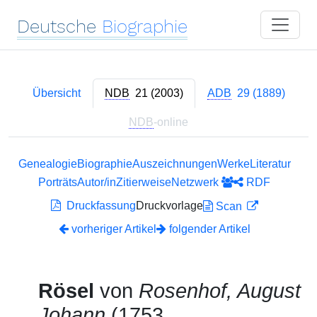
Deutsche
Biographie
Übersicht
NDB
21 (2003)
ADB
29 (1889)
NDB
-online
Genealogie
Biographie
Auszeichnungen
Werke
Literatur
Porträts
Autor/in
Zitierweise
Netzwerk
RDF
Druckfassung
Druckvorlage
Scan
vorheriger Artikel
folgender Artikel
Rösel
von
Rosenhof, August
Johann
(1753