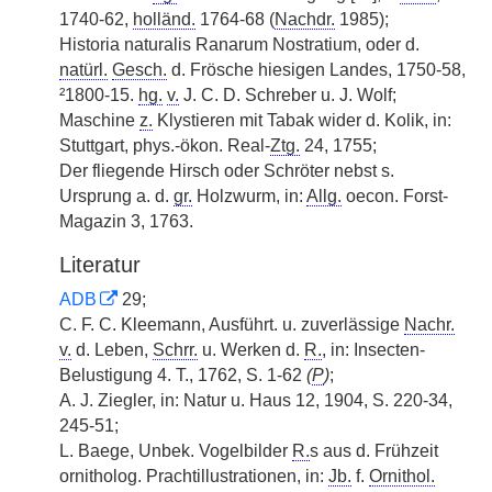
1740-62,
holländ.
1764-68 (
Nachdr.
1985);
Historia naturalis Ranarum Nostratium, oder d.
natürl.
Gesch.
d. Frösche hiesigen Landes, 1750-58,
²1800-15.
hg.
v.
J. C. D. Schreber u. J. Wolf;
Maschine
z.
Klystieren mit Tabak wider d. Kolik, in:
Stuttgart, phys.-ökon. Real-
Ztg.
24, 1755;
Der fliegende Hirsch oder Schröter nebst s.
Ursprung a. d.
gr.
Holzwurm, in:
Allg.
oecon. Forst-
Magazin 3, 1763.
Literatur
ADB
29;
C. F. C. Kleemann, Ausführt. u. zuverlässige
Nachr.
v.
d. Leben,
Schrr.
u. Werken d.
R.
, in: Insecten-
Belustigung 4. T., 1762, S. 1-62
(
P
)
;
A. J. Ziegler, in: Natur u. Haus 12, 1904, S. 220-34,
245-51;
L. Baege, Unbek. Vogelbilder
R.
s aus d. Frühzeit
ornitholog. Prachtillustrationen, in:
Jb.
f.
Ornithol.