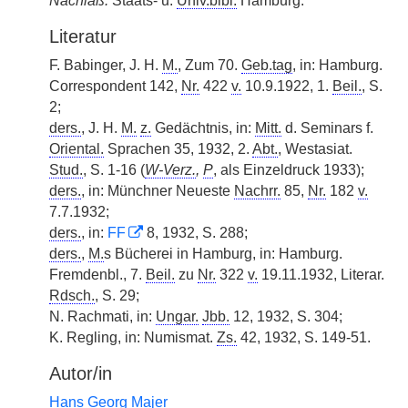
Nachlaß:
Staats- u.
Univ.bibl.
Hamburg.
Literatur
F. Babinger, J. H.
M.
, Zum 70.
Geb.tag
, in: Hamburg.
Correspondent 142,
Nr.
422
v.
10.9.1922, 1.
Beil.
, S.
2;
ders.
, J. H.
M.
z.
Gedächtnis, in:
Mitt.
d. Seminars f.
Oriental.
Sprachen 35, 1932, 2.
Abt.
, Westasiat.
Stud.
, S. 1-16 (
W-Verz.
,
P
, als Einzeldruck 1933);
ders.
, in: Münchner Neueste
Nachrr.
85,
Nr.
182
v.
7.7.1932;
ders.
, in:
FF
8, 1932, S. 288;
ders.
,
M.
s Bücherei in Hamburg, in: Hamburg.
Fremdenbl., 7.
Beil.
zu
Nr.
322
v.
19.11.1932, Literar.
Rdsch.
, S. 29;
N. Rachmati, in:
Ungar.
Jbb.
12, 1932, S. 304;
K. Regling, in: Numismat.
Zs.
42, 1932, S. 149-51.
Autor/in
Hans Georg Majer