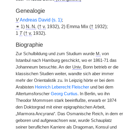
Genealogie
V
Andreas David (s. 1)
;
⚭
1)
N. N.
(
†
v.
1932), 2) Emma Mix (
†
1932);
1
T
(
†
v.
1932).
Biographie
Zur Schulbildung und zum Studium wurde
M.
von
Istanbul nach Hamburg geschickt, wo er 1861-71 das
Johanneum besuchte. An der
Univ.
Bonn betrieb er die
klassischen Studien weiter, wandte sich aber immer
mehr der Orientalistik zu. In Leipzig hörte er bei dem
Arabisten
Heinrich Leberecht Fleischer
und bei dem
Altertumsforscher
Georg Curtius
. In Berlin, wo ihn
Theodor Mommsen stark beeinflußte, erwarb er 1874
den Doktorgrad mit einer epigraphischen Arbeit,
„Marmora Ancyrana“. Das Osmanische Reich, in dem er
geboren und aufgewachsen war, wurde Schauplatz
seiner beruflichen Karriere als Dragoman, Konsul und