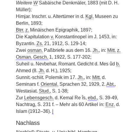
Weitere
W
Sabäische Denkmäler, 1883 (mit D. H.
Müller);
Himjar. Inschrr. u. Altertümer in d.
Kgl.
Museen zu
Berlin, 1893;
Btrr.
z.
Minäischen Epigraphik, 1897;
Die Kapitulation
v.
Konstantinopel im J. 1453, in:
Byzantin.
Zs.
21, 1912, S. 129-14;
Zwei
osman.
Paßbriefe aus dem 16.
Jh.
, in:
Mitt.
z.
Osman.
Gesch.
1, 1922, S. 177-202;
Suheil u. Nevbehar, Romant. Gedicht d. Mes ûd
b.
Ahmed (8.
Jh.
d. H.), 1925;
Sunnit.-schiit. Polemik im 17.
Jh.
, in:
Mitt.
d.
Seminars f.
Oriental.
Sprachen 32, 1929, 2.
Abt.
,
Westasiat.
Stud.
, S. 1-38;
Zur
Lebensgesch.
d. Kemal Re îs,
ebd.
, S. 39-49,
Nachtrag, S. 231 f. – Mehr als 60 Artikel in:
Enz.
d.
Islam (1912–36).
|
Nachlass