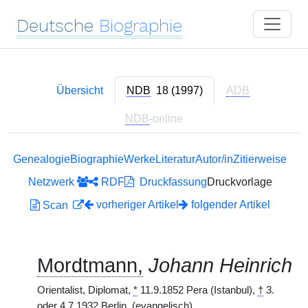
Deutsche
Biographie
Übersicht
NDB
18 (1997)
ADB
NDB
-online
Genealogie
Biographie
Werke
Literatur
Autor/in
Zitierweise
Netzwerk
RDF
Druckfassung
Druckvorlage
vorheriger Artikel
folgender Artikel
Scan
Mordtmann,
Johann Heinrich
Orientalist, Diplomat,
*
11.9.1852 Pera (Istanbul),
†
3.
oder 4.7.1932 Berlin.
(evangelisch)