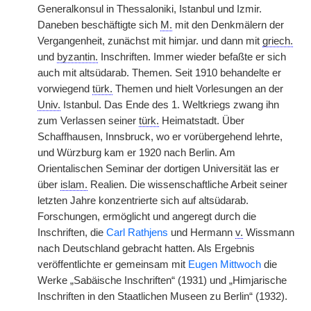
Generalkonsul in Thessaloniki, Istanbul und Izmir.
Daneben beschäftigte sich
M.
mit den Denkmälern der
Vergangenheit, zunächst mit himjar. und dann mit
griech.
und
byzantin.
Inschriften. Immer wieder befaßte er sich
auch mit altsüdarab. Themen. Seit 1910 behandelte er
vorwiegend
türk.
Themen und hielt Vorlesungen an der
Univ.
Istanbul. Das Ende des 1. Weltkriegs zwang ihn
zum Verlassen seiner
türk.
Heimatstadt. Über
Schaffhausen, Innsbruck, wo er vorübergehend lehrte,
und Würzburg kam er 1920 nach Berlin. Am
Orientalischen Seminar der dortigen Universität las er
über
islam.
Realien. Die wissenschaftliche Arbeit seiner
letzten Jahre konzentrierte sich auf altsüdarab.
Forschungen, ermöglicht und angeregt durch die
Inschriften, die
Carl Rathjens
und Hermann
v.
Wissmann
nach Deutschland gebracht hatten. Als Ergebnis
veröffentlichte er gemeinsam mit
Eugen Mittwoch
die
Werke „Sabäische Inschriften“ (1931) und „Himjarische
Inschriften in den Staatlichen Museen zu Berlin“ (1932).