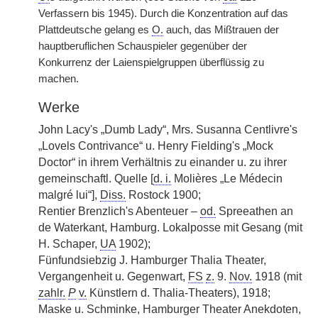
Verfassern bis 1945). Durch die Konzentration auf das
Plattdeutsche gelang es
O.
auch, das Mißtrauen der
hauptberuflichen Schauspieler gegenüber der
Konkurrenz der Laienspielgruppen überflüssig zu
machen.
Werke
John Lacy's „Dumb Lady“, Mrs. Susanna Centlivre's
„Lovels Contrivance“ u. Henry Fielding's „Mock
Doctor“ in ihrem Verhältnis zu einander u. zu ihrer
gemeinschaftl. Quelle [
d. i.
Molières „Le Médecin
malgré lui“],
Diss.
Rostock 1900;
Rentier Brenzlich's Abenteuer –
od.
Spreeathen an
de Waterkant, Hamburg. Lokalposse mit Gesang (mit
H. Schaper,
UA
1902);
Fünfundsiebzig J. Hamburger Thalia Theater,
Vergangenheit u. Gegenwart,
FS
z.
|
9.
Nov.
1918 (mit
zahlr.
P
v.
Künstlern d. Thalia-Theaters), 1918;
Maske u. Schminke, Hamburger Theater Anekdoten,