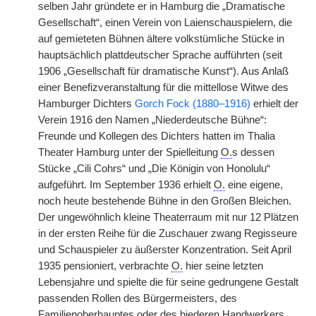
selben Jahr gründete er in Hamburg die „Dramatische
Gesellschaft“, einen Verein von Laienschauspielern, die
auf gemieteten Bühnen ältere volkstümliche Stücke in
hauptsächlich plattdeutscher Sprache aufführten (seit
1906 „Gesellschaft für dramatische Kunst“). Aus Anlaß
einer Benefizveranstaltung für die mittellose Witwe des
Hamburger Dichters
Gorch Fock (1880–1916)
erhielt der
Verein 1916 den Namen „Niederdeutsche Bühne“:
Freunde und Kollegen des Dichters hatten im Thalia
Theater Hamburg unter der Spielleitung
O.
s dessen
Stücke „Cili Cohrs“ und „Die Königin von Honolulu“
aufgeführt. Im September 1936 erhielt
O.
eine eigene,
noch heute bestehende Bühne in den Großen Bleichen.
Der ungewöhnlich kleine Theaterraum mit nur 12 Plätzen
in der ersten Reihe für die Zuschauer zwang Regisseure
und Schauspieler zu äußerster Konzentration. Seit April
1935 pensioniert, verbrachte
O.
hier seine letzten
Lebensjahre und spielte die für seine gedrungene Gestalt
passenden Rollen des Bürgermeisters, des
Familienoberhauptes oder des biederen Handwerkers