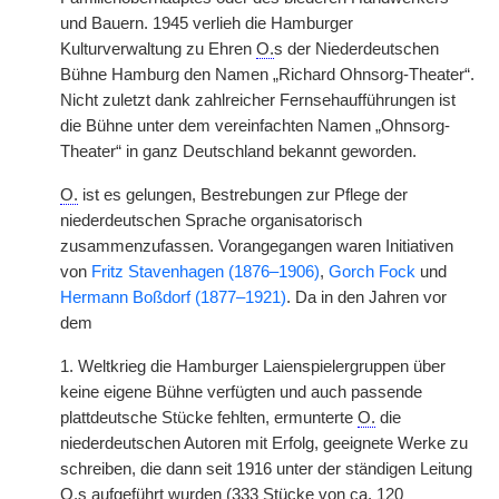
und Bauern. 1945 verlieh die Hamburger
Kulturverwaltung zu Ehren
O.
s der Niederdeutschen
Bühne Hamburg den Namen „Richard Ohnsorg-Theater“.
Nicht zuletzt dank zahlreicher Fernsehaufführungen ist
die Bühne unter dem vereinfachten Namen „Ohnsorg-
Theater“ in ganz Deutschland bekannt geworden.
O.
ist es gelungen, Bestrebungen zur Pflege der
niederdeutschen Sprache organisatorisch
zusammenzufassen. Vorangegangen waren Initiativen
von
Fritz Stavenhagen (1876–1906)
,
Gorch Fock
und
Hermann Boßdorf (1877–1921)
. Da in den Jahren vor
dem
1. Weltkrieg die Hamburger Laienspielergruppen über
keine eigene Bühne verfügten und auch passende
plattdeutsche Stücke fehlten, ermunterte
O.
die
niederdeutschen Autoren mit Erfolg, geeignete Werke zu
schreiben, die dann seit 1916 unter der ständigen Leitung
O.
s aufgeführt wurden (333 Stücke von
ca.
120