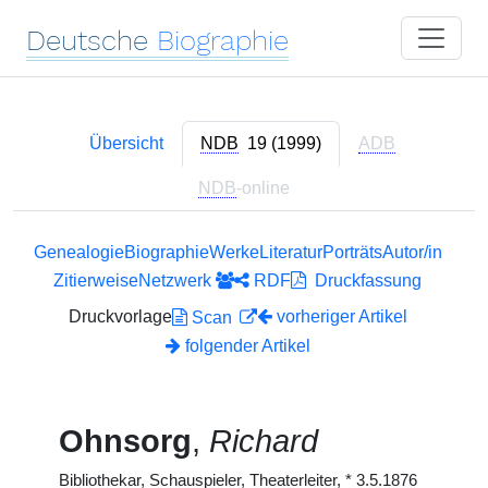
Deutsche
Biographie
Übersicht
NDB
19 (1999)
ADB
NDB
-online
Genealogie
Biographie
Werke
Literatur
Porträts
Autor/in
Zitierweise
Netzwerk
RDF
Druckfassung
Druckvorlage
vorheriger Artikel
Scan
folgender Artikel
Ohnsorg
,
Richard
Bibliothekar, Schauspieler, Theaterleiter,
*
3.5.1876