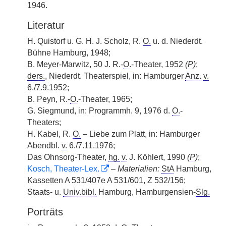
1946.
Literatur
H. Quistorf u. G. H. J. Scholz, R.
O.
u. d. Niederdt.
Bühne Hamburg, 1948;
B. Meyer-Marwitz, 50 J. R.-
O.
-Theater, 1952
(
P
)
;
ders.
, Niederdt. Theaterspiel, in: Hamburger
Anz.
v.
6./7.9.1952;
B. Peyn, R.-
O.
-Theater, 1965;
G. Siegmund, in: Programmh. 9, 1976 d.
O.
-
Theaters;
H. Kabel, R.
O.
– Liebe zum Platt, in: Hamburger
Abendbl.
v.
6./7.11.1976;
Das Ohnsorg-Theater,
hg.
v.
J. Köhlert, 1990
(
P
)
;
Kosch, Theater-Lex.
–
Materialien:
StA
Hamburg,
Kassetten A 531/407e A 531/601, Z 532/156;
Staats- u.
Univ.bibl.
Hamburg, Hamburgensien-
Slg.
Porträts