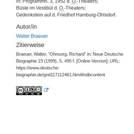
in: Programmh. 3, 1952 d.
O.
-Theaters;
Büste im Vestibül d.
O.
-Theaters;
Gedenkstein auf d. Friedhof Hamburg-Ohlsdorf.
Autor/in
Walter Braeuer
Zitierweise
Braeuer, Walter, "Ohnsorg, Richard" in: Neue Deutsche
Biographie 19 (1999), S. 495 f. [Online-Version]; URL:
https://www.deutsche-
biographie.de/gnd117112461.html#ndbcontent