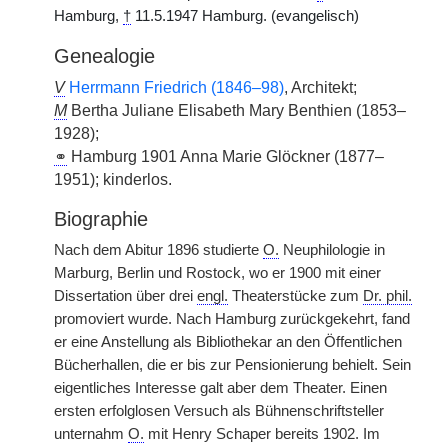
Hamburg,
†
11.5.1947 Hamburg. (evangelisch)
Genealogie
V
Herrmann Friedrich (1846–98)
, Architekt;
M
Bertha Juliane Elisabeth Mary Benthien (1853–
1928);
⚭
Hamburg 1901 Anna Marie Glöckner (1877–
1951); kinderlos.
Biographie
Nach dem Abitur 1896 studierte
O.
Neuphilologie in
Marburg, Berlin und Rostock, wo er 1900 mit einer
Dissertation über drei
engl.
Theaterstücke zum
Dr. phil.
promoviert wurde. Nach Hamburg zurückgekehrt, fand
er eine Anstellung als Bibliothekar an den Öffentlichen
Bücherhallen, die er bis zur Pensionierung behielt. Sein
eigentliches Interesse galt aber dem Theater. Einen
ersten erfolglosen Versuch als Bühnenschriftsteller
unternahm
O.
mit Henry Schaper bereits 1902. Im