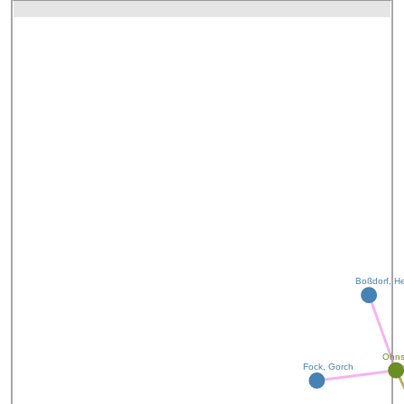
Boßdorf, 
Ohns
Fock, Gorch