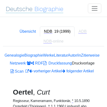
Deutsche
Biographie
Übersicht
NDB
19 (1999)
ADB
NDB
-online
Genealogie
Biographie
Werke
Literatur
Autor/in
Zitierweise
Netzwerk
RDF
Druckfassung
Druckvorlage
vorheriger Artikel
folgender Artikel
Scan
Oertel
,
Curt
Regisseur, Kameramann, Funktionär,
*
10.5.1890
Osterfeld (Thüringen),
†
1.1.1960 Limburg/Lahn.