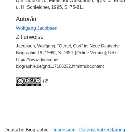
Die Blütezeit d. Filmstadt Wiesbaden,
hg.
v.
M. Knop
u. H. Schleicher, 1995, S. 75-81.
Autor/in
Wolfgang Jacobsen
Zitierweise
Jacobsen, Wolfgang, "Oertel, Curt" in: Neue Deutsche
Biographie 19 (1999), S. 449 f. [Online-Version]; URL:
https://www.deutsche-
biographie.de/gnd117106232.html#ndbcontent
Deutsche Biographie ·
Impressum
·
Datenschutzerklärung
·