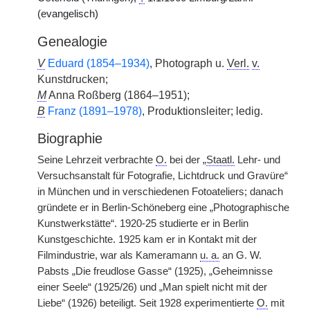
(evangelisch)
Genealogie
V
Eduard (1854–1934)
, Photograph u.
Verl.
v.
Kunstdrucken;
M
Anna Roßberg (1864–1951);
B
Franz (1891–1978)
, Produktionsleiter; ledig.
Biographie
Seine Lehrzeit verbrachte
O.
bei der „
Staatl.
Lehr- und
Versuchsanstalt für Fotografie, Lichtdruck und Gravüre“
in München und in verschiedenen Fotoateliers; danach
gründete er in Berlin-Schöneberg eine „Photographische
Kunstwerkstätte“. 1920-25 studierte er in Berlin
Kunstgeschichte. 1925 kam er in Kontakt mit der
Filmindustrie, war als Kameramann
u. a.
an G. W.
Pabsts „Die freudlose Gasse“ (1925), „Geheimnisse
einer Seele“ (1925/26) und „Man spielt nicht mit der
Liebe“ (1926) beteiligt. Seit 1928 experimentierte
O.
mit