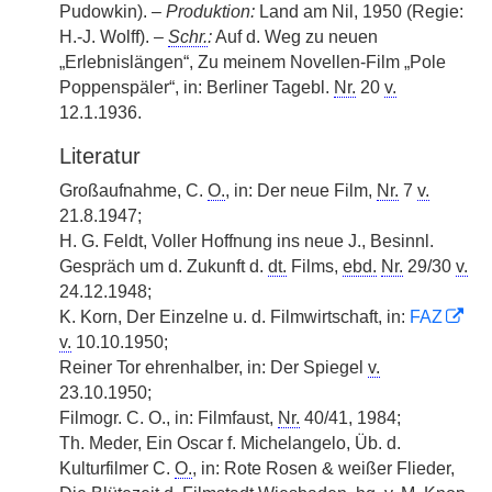
Pudowkin). –
Produktion:
Land am Nil, 1950 (Regie:
H.-J. Wolff). –
Schr.
:
Auf d. Weg zu neuen
„Erlebnislängen“, Zu meinem Novellen-Film „Pole
Poppenspäler“, in: Berliner Tagebl.
Nr.
20
v.
12.1.1936.
Literatur
Großaufnahme, C.
O.
, in: Der neue Film,
Nr.
7
v.
21.8.1947;
H. G. Feldt, Voller Hoffnung ins neue J., Besinnl.
Gespräch um d. Zukunft d.
dt.
Films,
ebd.
Nr.
29/30
v.
24.12.1948;
K. Korn, Der Einzelne u. d. Filmwirtschaft, in:
FAZ
v.
10.10.1950;
Reiner Tor ehrenhalber, in: Der Spiegel
v.
23.10.1950;
Filmogr. C. O., in: Filmfaust,
Nr.
40/41, 1984;
Th. Meder, Ein Oscar f. Michelangelo, Üb. d.
Kulturfilmer C.
O.
, in: Rote Rosen & weißer Flieder,