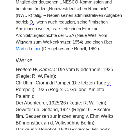
Mitglied der deutschen UNESCO-Kommission und
beratend für den „Nordwestdeutschen Rundfunk“
(NWDR) tätig. – Neben seinen administrativen Aufgaben
betrieb
O.
, wenn auch reduziert, seine filmischen
Ambitionen weiter, realisierte einen Film zur
Architekturgeschichte der USA (Neue Welt, Vom
Wigwam zum Wolkenkratzer, 1954) und einen über
Martin Luther
(Der gehorsame Rebell, 1952).
Werke
Weitere
W
, Kamera:
Die vom Niederrhein, 1925
(Regie: R. W. Fein);
Gli Ultimi Giorni di Pompei (Die letzten Tage
v.
Pompeji), 1925 (Regie: C. Gallone, Amletto
Palermi);
Der Abenteurer, 1925/26 (Regie: R. W. Fein);
Gewitter
üb.
Gotland, 1927 (Regie: E. Piscator;
film. Sequenzen zur Inszenierung
v.
Ehm Welks
Bühnenstück an d. Volksbühne Berlin);
Das grüne Monokel, 1929 (Regie: R. Meinert);