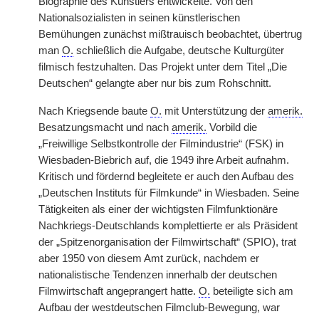
Biographie des Künstlers entwickelte. Von den
Nationalsozialisten in seinen künstlerischen
Bemühungen zunächst mißtrauisch beobachtet, übertrug
man
O.
schließlich die Aufgabe, deutsche Kulturgüter
filmisch festzuhalten. Das Projekt unter dem Titel „Die
Deutschen“ gelangte aber nur bis zum Rohschnitt.
Nach Kriegsende baute
O.
mit Unterstützung der
amerik.
Besatzungsmacht und nach
amerik.
Vorbild die
„Freiwillige Selbstkontrolle der Filmindustrie“ (FSK) in
Wiesbaden-Biebrich auf, die 1949 ihre Arbeit aufnahm.
Kritisch und fördernd begleitete er auch den Aufbau des
„Deutschen Instituts für Filmkunde“ in Wiesbaden. Seine
Tätigkeiten als einer der wichtigsten Filmfunktionäre
Nachkriegs-Deutschlands komplettierte er als Präsident
der „Spitzenorganisation der Filmwirtschaft“ (SPIO), trat
aber 1950 von diesem Amt zurück, nachdem er
nationalistische
|
Tendenzen innerhalb der deutschen
Filmwirtschaft angeprangert hatte.
O.
beteiligte sich am
Aufbau der westdeutschen Filmclub-Bewegung, war