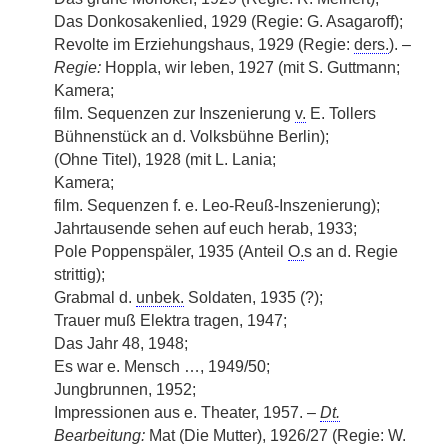
Das Donkosakenlied, 1929 (Regie: G. Asagaroff);
Revolte im Erziehungshaus, 1929 (Regie:
ders.
). –
Regie:
Hoppla, wir leben, 1927 (mit S. Guttmann;
Kamera;
film. Sequenzen zur Inszenierung
v.
E. Tollers
Bühnenstück an d. Volksbühne Berlin);
(Ohne Titel), 1928 (mit L. Lania;
Kamera;
film. Sequenzen f. e. Leo-Reuß-Inszenierung);
Jahrtausende sehen auf euch herab, 1933;
Pole Poppenspäler, 1935 (Anteil
O.
s an d. Regie
strittig);
Grabmal d.
unbek.
Soldaten, 1935 (?);
Trauer muß Elektra tragen, 1947;
Das Jahr 48, 1948;
Es war e. Mensch …, 1949/50;
Jungbrunnen, 1952;
Impressionen aus e. Theater, 1957. –
Dt.
Bearbeitung:
Mat (Die Mutter), 1926/27 (Regie: W.