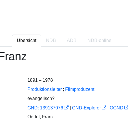
Übersicht
NDB
ADB
NDB
-online
 Franz
1891 – 1978
Produktionsleiter
;
Filmproduzent
evangelisch?
GND: 139137076
|
GND-Explorer
|
OGND
Oertel, Franz