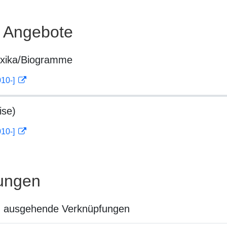
e Angebote
exika/Biogramme
010-]
ise)
010-]
ungen
n ausgehende Verknüpfungen