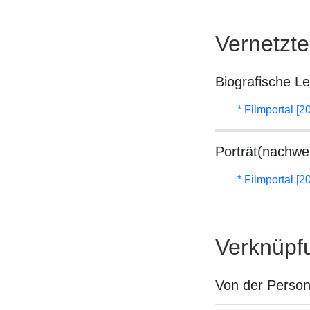
Vernetzt
Biografische L
* Filmportal [2
Porträt(nachwe
* Filmportal [2
Verknüpf
Von der Perso