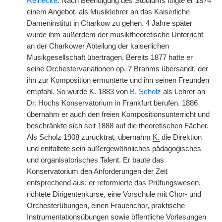
Reinecke
. Nach Beendigung des Studiums folgte er 1874
einem Angebot, als Musiklehrer an das Kaiserliche
Dameninstitut in Charkow zu gehen. 4 Jahre später
wurde ihm außerdem der musiktheoretische Unterricht
an der Charkower Abteilung der kaiserlichen
Musikgesellschaft übertragen. Bereits 1877 hatte er
seine Orchestervariationen op. 7 Brahms übersandt, der
ihn zur Komposition ermunterte und ihn seinen Freunden
empfahl. So wurde
K.
1883 von
B. Scholz
als Lehrer an
Dr. Hochs Konservatorium in Frankfurt berufen. 1886
übernahm er auch den freien Kompositionsunterricht und
beschränkte sich seit 1888 auf die theoretischen Fächer.
Als Scholz 1908 zurücktrat, übernahm
K.
die Direktion
und entfaltete sein außergewöhnliches pädagogisches
und organisatorisches Talent. Er baute das
Konservatorium den Anforderungen der Zeit
entsprechend aus: er reformierte das Prüfungswesen,
richtete Dirigentenkurse, eine Vorschule mit Chor- und
Orchesterübungen, einen Frauenchor, praktische
Instrumentationsübungen sowie öffentliche Vorlesungen