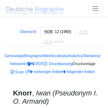
Deutsche
Biographie
Übersicht
NDB
12 (1980)
ADB
NDB
-online
Genealogie
Biographie
Werke
Literatur
Autor/in
Zitierweise
Netzwerk
RDF
Druckfassung
Druckvorlage
vorheriger Artikel
folgender Artikel
Scan
Knorr
,
Iwan (Pseudonym I.
O. Armand)