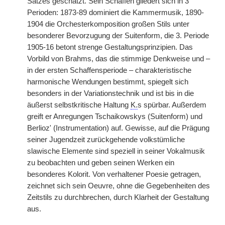
Satzes geschätzt. Sein Schaffen gliedert sich in 3
Perioden: 1873-89 dominiert die Kammermusik, 1890-
1904 die Orchesterkomposition großen Stils unter
besonderer Bevorzugung der Suitenform, die 3. Periode
1905-16 betont strenge Gestaltungsprinzipien. Das
Vorbild von Brahms, das die stimmige Denkweise und –
in der ersten Schaffensperiode – charakteristische
harmonische Wendungen bestimmt, spiegelt sich
besonders in der Variationstechnik und ist bis in die
äußerst selbstkritische Haltung
K.
s spürbar. Außerdem
greift er Anregungen Tschaikowskys (Suitenform) und
Berlioz' (Instrumentation) auf. Gewisse, auf die Prägung
seiner Jugendzeit zurückgehende volkstümliche
slawische Elemente sind speziell in seiner Vokalmusik
zu beobachten und geben seinen Werken ein
besonderes Kolorit. Von verhaltener Poesie getragen,
zeichnet sich sein Oeuvre, ohne die Gegebenheiten des
Zeitstils zu durchbrechen, durch Klarheit der Gestaltung
aus.