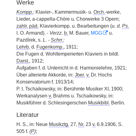
Werke
Kompp.
:
Klavier-, Kammermusik- u.
Orch.
-werke,
Lieder, a-cappella-Chöre u. Chorwerke 3 Opern;
zahlr.
päd.
Klavierkompp. u. Bearbeitungen (
u. d.
Ps.
I. O. Armand). -
Verzz.
b.
M. Bauer,
MGG
u.
Pazdírek, s.
L
. -
Schrr.
:
Lehrb.
d.
Fugenkomp.
, 1911;
Die Fugen d. Wohltemperierten Klaviers in bildl.
Darst.
, 1912;
Aufgaben f. d. Unterricht in d. Harmonielehre, 1921;
Über
|
alterierte Akkorde, in:
Jber.
v.
Dr. Hochs
Konservatorium f. 1913/14;
P. I. Tschaikowsky, in: Berühmte Musiker XI, 1900;
Werkanalysen
v.
Brahms u. Tschaikowsky, in:
Musikführer d. Schlesingerschen
Musikbibl.
Berlin.
Literatur
H. S., in: Neue
Musikztg.
27,
Nr.
23
v.
6.9.1906, S.
505 f.
(
P
)
;