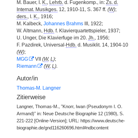
M. Bauer, I.
K.
,
Lehrb.
d. Fugenkomp., in:
Zs. d.
Internat. Musikges.
12, 1910-11, S. 367 ff.
(
W
)
;
ders.
, I.
K.
, 1916;
M. Kalbeck,
Johannes Brahms
III, 1922;
W. Altmann,
Hdb.
f. Klavierquartettspieler, 1937;
U. Unger, Die Klavierfuge im 20.
Jh.
, 1956;
F. Pazdirek, Universal-
Hdb.
d. Musiklit. 14, 1904-10
(
W
)
;
MGG
VII
(
W
,
L
)
;
Riemann
(
W
,
L
).
Autor/in
Thomas-M. Langner
Zitierweise
Langner, Thomas-M., "Knorr, Iwan (Pseudonym I. O.
Armand)" in: Neue Deutsche Biographie 12 (1980), S.
221-222 [Online-Version]; URL: https://www.deutsche-
biographie.de/gnd116260696.html#ndbcontent