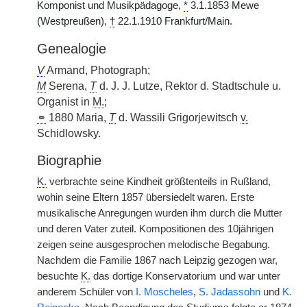
Komponist und Musikpädagoge,
*
3.1.1853 Mewe
(Westpreußen),
†
22.1.1910 Frankfurt/Main.
Genealogie
V
Armand, Photograph;
M
Serena,
T
d. J. J. Lutze, Rektor d. Stadtschule u.
Organist in
M.
;
⚭
1880 Maria,
T
d. Wassili Grigorjewitsch
v.
Schidlowsky.
Biographie
K.
verbrachte seine Kindheit größtenteils in Rußland,
wohin seine Eltern 1857 übersiedelt waren. Erste
musikalische Anregungen wurden ihm durch die Mutter
und deren Vater zuteil. Kompositionen des 10jährigen
zeigen seine ausgesprochen melodische Begabung.
Nachdem die Familie 1867 nach Leipzig gezogen war,
besuchte
K.
das dortige Konservatorium und war unter
anderem Schüler von
I. Moscheles
,
S. Jadassohn
und
K.