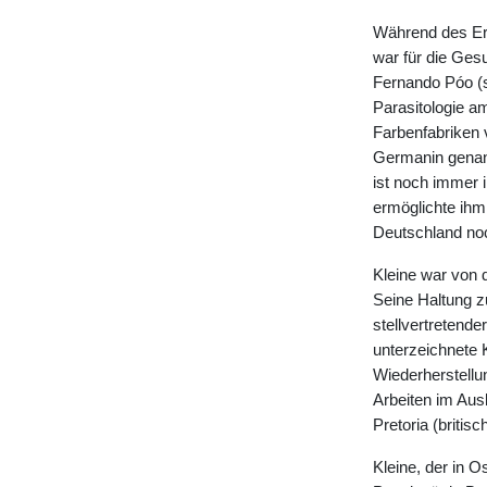
Während des Ers
war für die Ges
Fernando Póo (sp
Parasitologie am
Farbenfabriken 
Germanin genann
ist noch immer 
ermöglichte ihm
Deutschland noc
Kleine war von 
Seine Haltung z
stellvertretende
unterzeichnete K
Wiederherstellu
Arbeiten im Aus
Pretoria (briti
Kleine, der in O