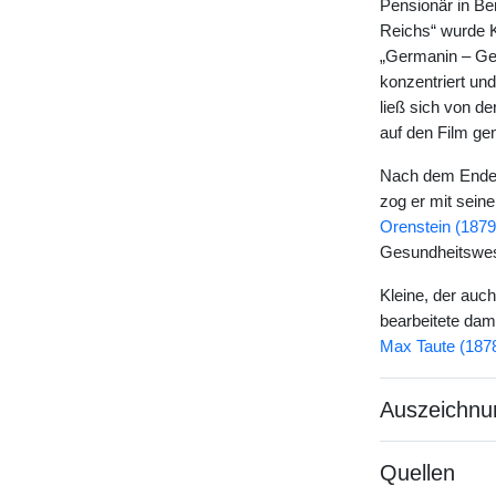
Pensionär in Be
Reichs“ wurde K
„Germanin – Ges
konzentriert und
ließ sich von d
auf den Film g
Nach dem Ende d
zog er mit sein
Orenstein (187
Gesundheitswese
Kleine, der auc
bearbeitete dami
Max Taute (187
Auszeichnu
Quellen