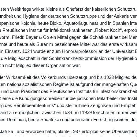
ten Weltkriegs wirkte Kleine als Chefarzt der kaiserlichen Schutzt
undheit und Hygiene der deutschen Schutztruppe und der Askaris vera
anische Kolonie, heute Bioko, Äquatorialguinea) und in Spanien interni
 Preußischen Institut für Infektionskrankheiten „Robert Koch“, erprob
vorm. Friedr. Bayer & Co ein Mittel gegen die Schlafkrankheit bei M
te und heute als Suranim bezeichnete Mittel war das erste wirksa
im Einsatz. 1924 wurde er zum Honorarprofessor an der Universität Ber
 die Mitgliedschaft in der Schlafkrankheitskommission der Hygieneko
h nicht Mitglied dieser Organisation war.
der Wirksamkeit des Völkerbunds überzeugt und bis 1933 Mitglied d
um nationalsozialistischen Regime ist aufgrund der mangelhaften Que
r und dann Präsident des Preußischen Instituts für Infektionskrankhei
leine die Kündigungsschreiben für die jüdischen Mitarbeiter des Insti
ng des Berufsbeamtentums“ und stellte ihnen Zeugnisse und Empfeh
land zu ermöglichen. Zwischen 1934 und 1939 forschte er immer wie
sches Dominion, heute Südafrika) und unternahm Forschungsreisen dur
stafrika Land erworben hatte, plante 1937 erfolglos seine Übersiedlun