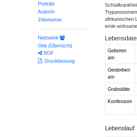
Porträts
Schlafkrankhei
Autor/in
Trypanosomen i
afrikanischen 
Zitierweise
erste wirksam
Lebensdate
Netzwerk
Orte (Übersicht)
Geboren
RDF
am
Druckfassung
Gestorben
am
Grabstätte
Konfession
Lebenslauf