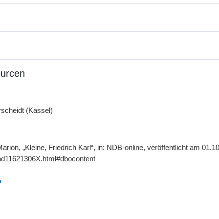
ourcen
scheidt (Kassel)
arion, „Kleine, Friedrich Karl“, in: NDB-online, veröffentlicht am 01
gnd11621306X.html#dbocontent