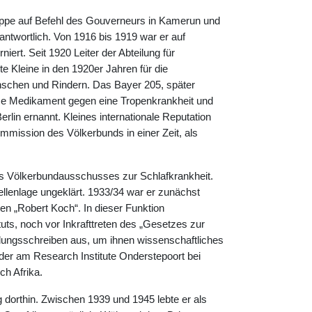
ruppe auf Befehl des Gouverneurs in Kamerun und
ntwortlich. Von 1916 bis 1919 war er auf
ert. Seit 1920 Leiter der Abteilung für
te Kleine in den 1920er Jahren für die
enschen und Rindern. Das Bayer 205, später
me Medikament gegen eine Tropenkrankheit und
lin ernannt. Kleines internationale Reputation
mmission des Völkerbunds in einer Zeit, als
es Völkerbundausschusses zur Schlafkrankheit.
llenlage ungeklärt. 1933/34 war er zunächst
ten „Robert Koch“. In dieser Funktion
tuts, noch vor Inkrafttreten des „Gesetzes zur
lungsschreiben aus, um ihnen wissenschaftliches
der am Research Institute Onderstepoort bei
ch Afrika.
g dorthin. Zwischen 1939 und 1945 lebte er als