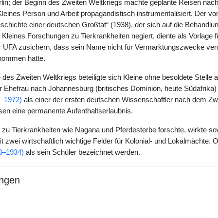
rlin; der Beginn des Zweiten Weltkriegs machte geplante Reisen nach
leines Person und Arbeit propagandistisch instrumentalisiert. Der 
chichte einer deutschen Großtat“ (1938), der sich auf die Behandl
 Kleines Forschungen zu Tierkrankheiten negiert, diente als Vorlage 
er UFA zusichern, dass sein Name nicht für Vermarktungszwecke verw
enommen hatte.
es Zweiten Weltkriegs beteiligte sich Kleine ohne besoldete Stelle 
er Ehefrau nach Johannesburg (britisches Dominion, heute Südafrika) 
9–1972)
als einer der ersten deutschen Wissenschaftler nach dem Zw
n eine permanente Aufenthaltserlaubnis.
h zu Tierkrankheiten wie Nagana und Pferdesterbe forschte, wirkte s
t zwei wirtschaftlich wichtige Felder für Kolonial- und Lokalmächte. 
8–1934)
als sein Schüler bezeichnet werden.
ngen