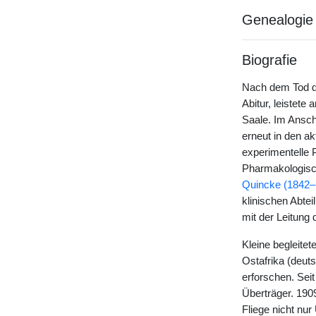
Genealogie
Biografie
Nach dem Tod de
Abitur, leistete 
Saale. Im Ansch
erneut in den a
experimentelle 
Pharmakologische
Quincke (1842–
klinischen Abte
mit der Leitung 
Kleine begleitet
Ostafrika (deut
erforschen. Sei
Überträger. 190
Fliege nicht nu