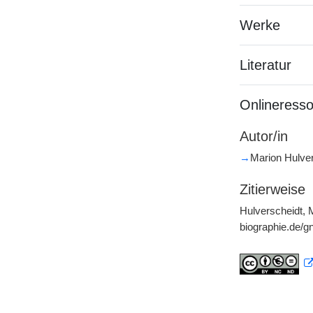
Werke
Literatur
Onlineress
Autor/in
→
Marion Hulver
Zitierweise
Hulverscheidt, M
biographie.de/