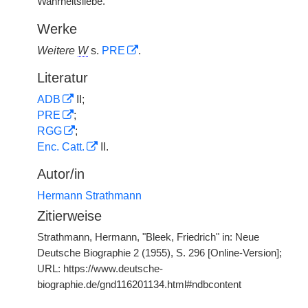
Wahrheitsliebe.
Werke
Weitere
W
s.
PRE
.
Literatur
ADB
II;
PRE
;
RGG
;
Enc. Catt.
II.
Autor/in
Hermann Strathmann
Zitierweise
Strathmann, Hermann, "Bleek, Friedrich" in: Neue
Deutsche Biographie 2 (1955), S. 296 [Online-Version];
URL: https://www.deutsche-
biographie.de/gnd116201134.html#ndbcontent