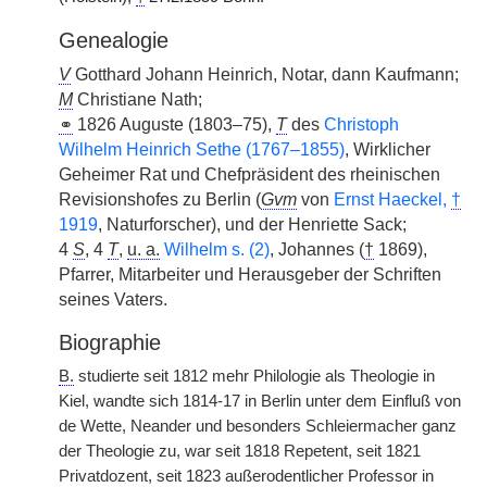
Genealogie
V
Gotthard Johann Heinrich, Notar, dann Kaufmann;
M
Christiane Nath;
⚭
1826 Auguste (1803–75),
T
des
Christoph
Wilhelm Heinrich Sethe (1767–1855)
, Wirklicher
Geheimer Rat und Chefpräsident des rheinischen
Revisionshofes zu Berlin (
Gvm
von
Ernst Haeckel,
†
1919
, Naturforscher), und der Henriette Sack;
4
S
, 4
T
,
u. a.
Wilhelm s. (2)
, Johannes (
†
1869),
Pfarrer, Mitarbeiter und Herausgeber der Schriften
seines Vaters.
Biographie
B.
studierte seit 1812 mehr Philologie als Theologie in
Kiel, wandte sich 1814-17 in Berlin unter dem Einfluß von
de Wette, Neander und besonders Schleiermacher ganz
der Theologie zu, war seit 1818 Repetent, seit 1821
Privatdozent, seit 1823 außerodentlicher Professor in