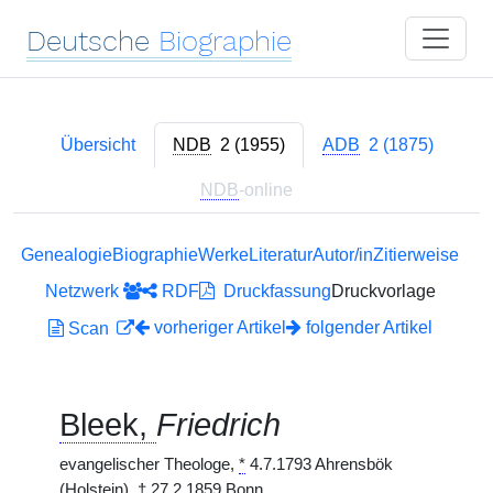
Deutsche
Biographie
Übersicht
NDB
2 (1955)
ADB
2 (1875)
NDB
-online
Genealogie
Biographie
Werke
Literatur
Autor/in
Zitierweise
Netzwerk
RDF
Druckfassung
Druckvorlage
vorheriger Artikel
folgender Artikel
Scan
Bleek,
Friedrich
evangelischer Theologe,
*
4.7.1793 Ahrensbök
(Holstein),
†
27.2.1859 Bonn.