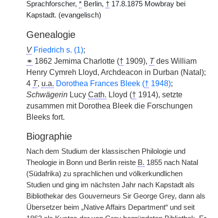
Sprachforscher,
*
Berlin,
†
17.8.1875 Mowbray bei
Kapstadt. (evangelisch)
Genealogie
V
Friedrich s. (1)
;
⚭
1862 Jemima Charlotte (
†
1909),
T
des William
Henry Cymreh Lloyd, Archdeacon in Durban (Natal);
4
T
,
u.a.
Dorothea Frances Bleek (
†
1948)
;
Schwägerin
Lucy
Cath.
Lloyd (
†
1914), setzte
zusammen mit Dorothea Bleek die Forschungen
Bleeks fort.
Biographie
Nach dem Studium der klassischen Philologie und
Theologie in Bonn und Berlin reiste
B.
1855 nach Natal
(Südafrika) zu sprachlichen und völkerkundlichen
Studien und ging im nächsten Jahr nach Kapstadt als
Bibliothekar des Gouverneurs Sir George Grey, dann als
Übersetzer beim „Native Affairs Department“ und seit