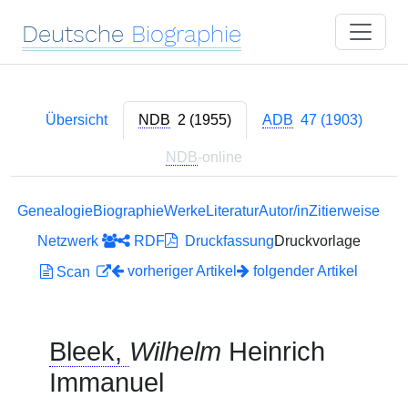
Deutsche
Biographie
Übersicht
NDB
2 (1955)
ADB
47 (1903)
NDB
-online
Genealogie
Biographie
Werke
Literatur
Autor/in
Zitierweise
Netzwerk
RDF
Druckfassung
Druckvorlage
vorheriger Artikel
folgender Artikel
Scan
Bleek,
Wilhelm
Heinrich
Immanuel