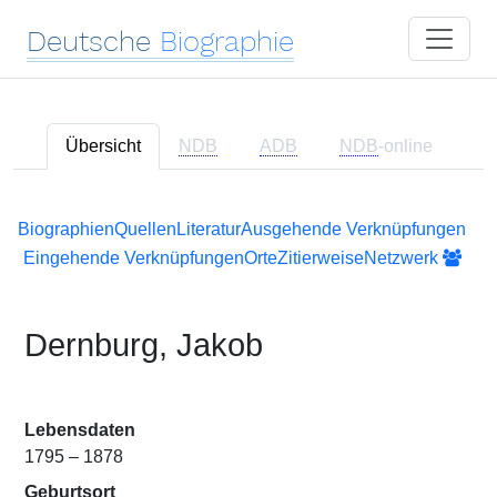
Deutsche
Biographie
Übersicht
NDB
ADB
NDB
-online
Biographien
Quellen
Literatur
Ausgehende Verknüpfungen
Eingehende Verknüpfungen
Orte
Zitierweise
Netzwerk
Dernburg, Jakob
Lebensdaten
1795 – 1878
Geburtsort