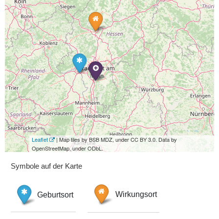
Leaflet
| Map tiles by BSB MDZ, under CC BY 3.0. Data by
OpenStreetMap, under ODbL.
Symbole auf der Karte
Geburtsort
Wirkungsort