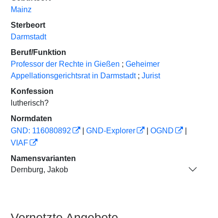
Mainz
Sterbeort
Darmstadt
Beruf/Funktion
Professor der Rechte in Gießen
;
Geheimer
Appellationsgerichtsrat in Darmstadt
;
Jurist
Konfession
lutherisch?
Normdaten
GND: 116080892
|
GND-Explorer
|
OGND
|
VIAF
Namensvarianten
Dernburg, Jakob
Vernetzte Angebote