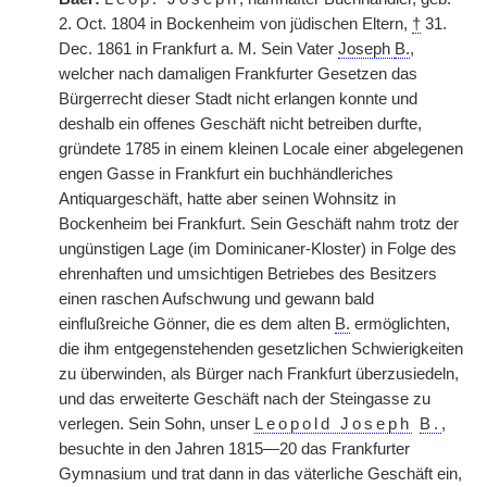
2. Oct. 1804 in Bockenheim von jüdischen Eltern,
†
31.
Dec. 1861 in Frankfurt a. M. Sein Vater
Joseph
B.
,
welcher nach damaligen Frankfurter Gesetzen das
Bürgerrecht dieser Stadt nicht erlangen konnte und
deshalb ein offenes Geschäft nicht betreiben durfte,
gründete 1785 in einem kleinen Locale einer abgelegenen
engen Gasse in Frankfurt ein buchhändleriches
Antiquargeschäft, hatte aber seinen Wohnsitz in
Bockenheim bei Frankfurt. Sein Geschäft nahm trotz der
ungünstigen Lage (im Dominicaner-Kloster) in Folge des
ehrenhaften und umsichtigen Betriebes des Besitzers
einen raschen Aufschwung und gewann bald
einflußreiche Gönner, die es dem alten
B.
ermöglichten,
die ihm entgegenstehenden gesetzlichen Schwierigkeiten
zu überwinden, als Bürger nach Frankfurt überzusiedeln,
und das erweiterte Geschäft nach der Steingasse zu
verlegen. Sein Sohn, unser
Leopold Joseph
B.
,
besuchte in den Jahren 1815—20 das Frankfurter
Gymnasium und trat dann in das väterliche Geschäft ein,