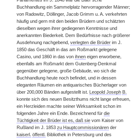
Parlamentes im J. 1848 war die Baer’sche
Buchhandlung ein Sammelplatz hervorragender Männer;
von Radowitz, Döllinger, Jacob Grimm u. A. verkehrten
häufig und gern mit den beiden Brüdern und schätzten
dieselben wegen ihrer gediegenen Kenntnisse und
anerkannten Biederkeit. Dem Bedürfnisse nach größerer
Ausdehnung nachgebend,
verlegten die Brüder
im J.
1850 das Geschäft in das am Roßmarkt gelegene
Casino, und 1860 in das von
ihnen
eigen erworbene,
ebenfalls am Roßmarkt dem Gutenberg-Denkmal
gegenüber gelegene, große Gebäude, wo sich die
Buchhandlung heute noch befindet, und in dessen
eleganten Räumen ein antiquarisches Bücherlager von
über 200,000 Bänden aufgestellt ist.
Leopold Joseph
B.
konnte sich des neuen Besitzthums nicht lange erfreuen,
ein Herzleiden machte seiner Wirksamkeit schon im
folgenden Jahre ein Ende. Bezeichnend für
die
Tüchtigkeit der Brüder ist es, daß sie
vom Kaiser von
Rußland im J. 1853
zu Hauptcommissionären
der
kaiserl.
öffentl.
Bibliothek in Petersburg und des