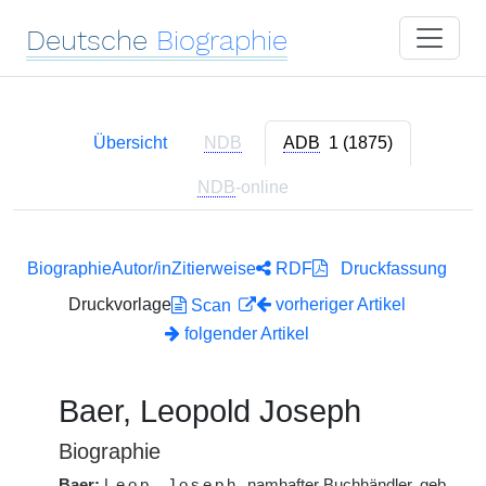
Deutsche
Biographie
Übersicht
NDB
ADB
1 (1875)
NDB
-online
Biographie
Autor/in
Zitierweise
RDF
Druckfassung
Druckvorlage
vorheriger Artikel
Scan
folgender Artikel
Baer, Leopold Joseph
Biographie
Baer:
Leop. Joseph
, namhafter Buchhändler, geb.