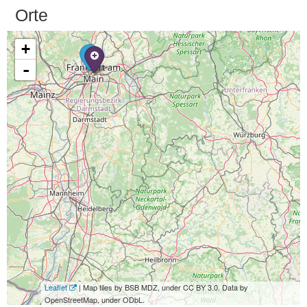
Orte
+
-
Leaflet
| Map tiles by BSB MDZ, under CC BY 3.0. Data by
OpenStreetMap, under ODbL.