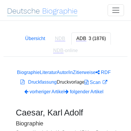
Deutsche
Biographie
Übersicht
NDB
ADB
3 (1876)
NDB
-online
Biographie
Literatur
Autor/in
Zitierweise
RDF
Druckfassung
Druckvorlage
Scan
vorheriger Artikel
folgender Artikel
Caesar, Karl Adolf
Biographie