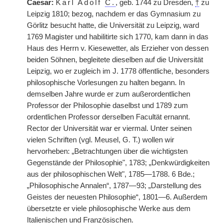
Caesar:
Karl Adolf
C.
, geb. 1744 zu Dresden,
†
zu
Leipzig 1810; bezog, nachdem er das Gymnasium zu
Görlitz besucht hatte, die Universität zu Leipzig, ward
1769 Magister und habilitirte sich 1770, kam dann in das
Haus des Herrn v. Kiesewetter, als Erzieher von dessen
beiden Söhnen, begleitete dieselben auf die Universität
Leipzig, wo er zugleich im J. 1778 öffentliche, besonders
philosophische Vorlesungen zu halten begann. In
demselben Jahre wurde er zum außerordentlichen
Professor der Philosophie daselbst und 1789 zum
ordentlichen Professor derselben Facultät ernannt.
Rector der Universität war er viermal. Unter seinen
vielen Schriften (vgl. Meusel, G. T.) wollen wir
hervorheben: „Betrachtungen über die wichtigsten
Gegenstände der Philosophie", 1783; „Denkwürdigkeiten
aus der philosophischen Welt", 1785—1788. 6 Bde.;
„Philosophische Annalen“, 1787—93; „Darstellung des
Geistes der neuesten Philosophie“, 1801—6. Außerdem
übersetzte er viele philosophische Werke aus dem
Italienischen und Französischen.