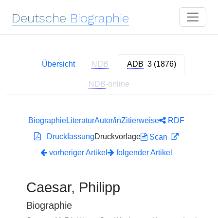
Deutsche
Biographie
Übersicht
NDB
ADB
3 (1876)
NDB
-online
Biographie
Literatur
Autor/in
Zitierweise
RDF
Druckfassung
Druckvorlage
Scan
vorheriger Artikel
folgender Artikel
Caesar, Philipp
Biographie