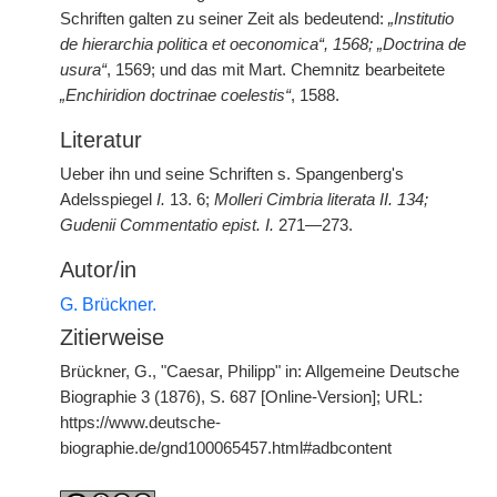
Schriften galten zu seiner Zeit als bedeutend:
„Institutio
de hierarchia politica et oeconomica“, 1568; „Doctrina de
usura“
, 1569; und das mit Mart. Chemnitz bearbeitete
„Enchiridion doctrinae coelestis“
, 1588.
Literatur
Ueber ihn und seine Schriften s. Spangenberg's
Adelsspiegel
I.
13. 6;
Molleri Cimbria literata II. 134;
Gudenii Commentatio epist. I.
271—273.
Autor/in
G. Brückner.
Zitierweise
Brückner, G., "Caesar, Philipp" in: Allgemeine Deutsche
Biographie 3 (1876), S. 687 [Online-Version]; URL:
https://www.deutsche-
biographie.de/gnd100065457.html#adbcontent