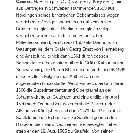
Caesar:
M.
Philipp
C.
(Kaiser, Keyser)
, ein
aus Oettingen in Schwaben stammender, 1559 aus
Nördlingen seines lutherischen Bekenntnisses wegen
vertriebener Prediger, wandte sich mit seinen vier
Brüdern, die gleichfalls Prediger und gleichzeitig
vertrieben waren, nach dem protestantischen
Mitteldeutschland, fand zuerst 1560 als Diaconus zu
Wasungen bei dem Grafen Georg Ernst von Henneberg
eine Anstellung, erhielt dann 1561 durch dessen
Schwester, die bekannte muthvolle Gräfin Katharina von
Schwarzburg, die Pfarrei Blankenburg, verlor indeß 1565
diese Stelle in Folge seines Antheils an dem
sogenannten Rudolstädter Wucherstreit, überkam darauf
1566 die Superintendentur und Oberpfarrei an der
Johanniskirche zu Göttingen und ging endlich im April
1570 nach Ostpreußen, wo er erst die Pfarrei in der
Altstadt zu Königsberg und dann 1579 das Pastorat zu
Saalfeld und die Ephorie der zu Saalfeld gehörenden
Diöcese übernahm. Nach einem vielbewegten Leben
starb er den 18. Aug. 1585 zu Saalfeld. Von seinen