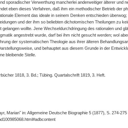
nd sporadischer Verwerthung mancherlei anderweitiger älterer und 
det eben dieses Verfahren, daß ihm ein methodischer Betrieb der ph
ationale Element das ideale in seinem Denken entschieden überwog; d
eidungen und der ihm so beliebten dichotomischen Theilungen zu k
 gelangen wollte. Jene Wechseldurchdringung des rationalen und gl
gmatik angestrebt wurde, darf bei ihm nicht gesucht werden; wol abe
ührung der systematischen Theologie aus ihrer älteren Behandlungsar
stellungsweise, und behauptet aus diesem Grunde in der Entwicklu
ne bleibende Stelle.
bücher 1818, 3. Bd.; Tübing. Quartalschrift 1819, 3. Heft.
r, Marian" in: Allgemeine Deutsche Biographie 5 (1877), S. 274-275 
gnd100985068.html#adbcontent