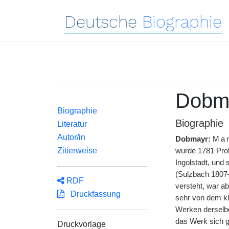
Deutsche
Biographie
Dobma
Biographie
Biographie
Literatur
Autor/in
Dobmayr:
Ma
Zitierweise
wurde 1781 Prof
Ingolstadt, und
(Sulzbach 1807—
RDF
versteht, war a
Druckfassung
sehr von dem kl
Werken derselbe
das Werk sich g
Druckvorlage