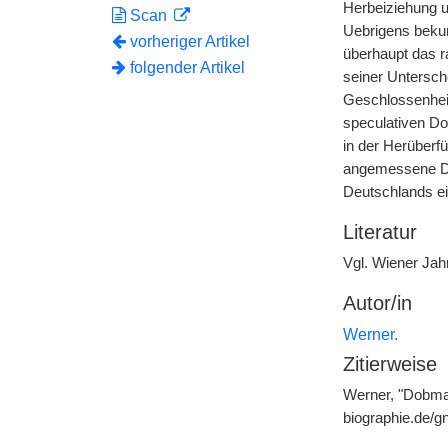
Herbeiziehung u
Scan
Uebrigens bekun
vorheriger Artikel
überhaupt das r
folgender Artikel
seiner Untersch
Geschlossenheit
speculativen Do
in der Herüberf
angemessene Dar
Deutschlands ei
Literatur
Vgl. Wiener Jahr
Autor/in
Werner.
Zitierweise
Werner, "Dobmay
biographie.de/