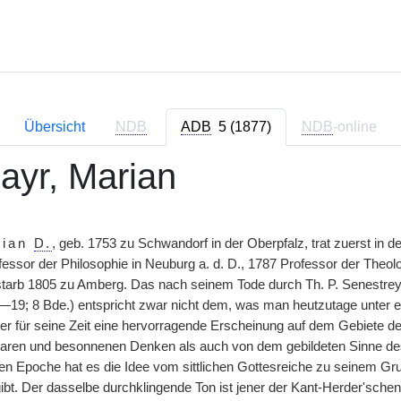
Übersicht
NDB
ADB
5 (1877)
NDB
-online
yr, Marian
rian
D.
, geb. 1753 zu Schwandorf in der Oberpfalz, trat zuerst in 
essor der Philosophie in Neuburg a. d. D., 1787 Professor der Theol
 starb 1805 zu Amberg. Das nach seinem Tode durch Th. P. Senestrey 
19; 8 Bde.) entspricht zwar nicht dem, was man heutzutage unter ei
ber für seine Zeit eine hervorragende Erscheinung auf dem Gebiete d
aren und besonnenen Denken als auch von dem gebildeten Sinne des
n Epoche hat es die Idee vom sittlichen Gottesreiche zu seinem Gr
ibt. Der dasselbe durchklingende Ton ist jener der Kant-Herder'sche