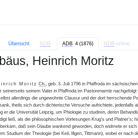
Übersicht
NDB
ADB
4 (1876)
NDB
-online
bäus, Heinrich Moritz
inrich Moritz
Ch.
, geb. 3. Juli 1796 in Pfaffroda im sächsische
 seinerseits seinem Vater in Pfaffroda im Pastorenamte nachgefolgt w
elbst allerdings die ungewohnte Clausur und der dort herrschende Pe
ank, theils sich durch dichterische Versuche aufrichtete, jedenfalls 
 er die Universität Leipzig, um Phiologie zu studiren, deren Behandl
igt ließ, als die philosophischen Vorlesungen Krug's und Platner's; h
überkam, daß sein Glaube wankend geworden, doch widmete er sich n
 Studium der Theologie (bei Keil, Illgen, Tittmann), wobei er nach d