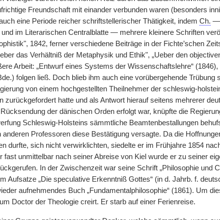
frichtige Freundschaft mit einander verbunden waren (besonders inn
uch eine Periode reicher schriftstellerischer Thätigkeit, indem
Ch.
— 
g und im Literarischen Centralblatte — mehrere kleinere Schriften ver
histik", 1842, ferner verschiedene Beiträge in der Fichte’schen Zeits
eber das Verhältniß der Metaphysik und Ethik", „Ueber den objective
ößere Arbeit: „Entwurf eines Systems der Wissenschaftslehre“ (1846)
 Bde.) folgen ließ. Doch blieb ihm auch eine vorübergehende Trübung 
gierung von einem hochgestellten Theilnehmer der schleswig-holste
 zurückgefordert hatte und als Antwort hierauf seitens mehrerer de
 Rücksendung der dänischen Orden erfolgt war, knüpfte die Regierung
erfung Schleswig-Holsteins sämmtliche Beamtenbestallungen behufs
 anderen Professoren diese Bestätigung versagte. Da
|
die Hoffnunge
en durfte, sich nicht verwirklichten, siedelte er im Frühjahre 1854 na
er fast unmittelbar nach seiner Abreise von Kiel wurde er zu seiner 
rückgerufen. In der Zwischenzeit war seine Schrift „Philosophie und 
 Aufsatze „Die speculative Erkenntniß Gottes“ (in d. Jahrb. f. deutsc
eder aufnehmendes Buch „Fundamentalphilosophie“ (1861). Um dieselb
m Doctor der Theologie creirt. Er starb auf einer Ferienreise.