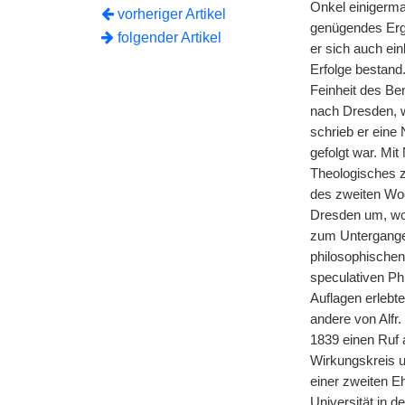
Onkel einigerma
vorheriger Artikel
genügendes Erge
folgender Artikel
er sich auch ei
Erfolge bestand
Feinheit des Be
nach Dresden, wo
schrieb er eine
gefolgt war. Mi
Theologisches z
des zweiten Woc
Dresden um, wo 
zum Untergange 
philosophischen
speculativen Phi
Auflagen erlebte
andere von Alfr
1839 einen Ruf a
Wirkungskreis u
einer zweiten E
Universität in 