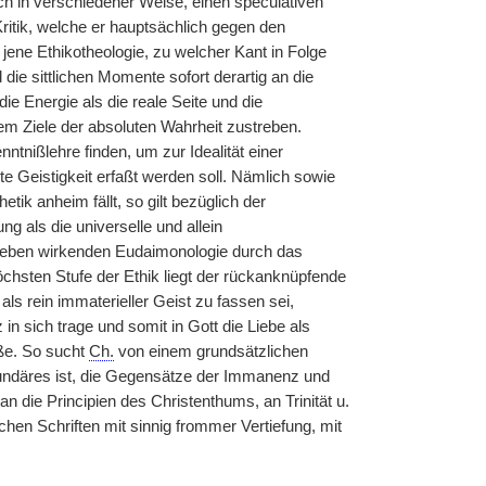
h in verschiedener Weise, einen speculativen
itik, welche er hauptsächlich gegen den
jene Ethikotheologie, zu welcher Kant in Folge
die sittlichen Momente sofort derartig an die
ie Energie als die reale Seite und die
dem Ziele der absoluten Wahrheit zustreben.
ntnißlehre finden, um zur Idealität einer
e Geistigkeit erfaßt werden soll. Nämlich sowie
tik anheim fällt, so gilt bezüglich der
 als die universelle und allein
d Leben wirkenden Eudaimonologie durch das
höchsten Stufe der Ethik liegt der rückanknüpfende
als rein immaterieller Geist zu fassen sei,
in sich trage und somit in Gott die Liebe als
ße. So sucht
Ch.
von einem grundsätzlichen
cundäres ist, die Gegensätze der Immanenz und
die Principien des Christenthums, an Trinität u.
hen Schriften mit sinnig frommer Vertiefung, mit