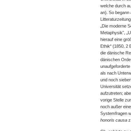
welche durch au
an). So begann a
Litteraturzeitun
„Die moderne Sop
Metaphysik", „U
hierauf eine gr
Ethik“ (1850, 2
die dänische Re
dänischen Orden
unaufgeforderte
als nach Unterw
und noch sieben
Universität setz
aufzutreten; ab
vorige Stelle zu
noch außer einem
Systemfragen wi
honoris causa
zu