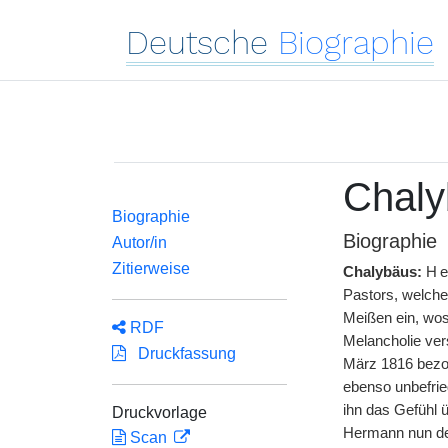
Deutsche
Biographie
Chaly
Biographie
Biographie
Autor/in
Zitierweise
Chalybäus:
He
Pastors, welcher
Meißen ein, wos
RDF
Melancholie vers
Druckfassung
März 1816 bezog
ebenso unbefried
ihn das Gefühl 
Druckvorlage
Hermann nun dem
Scan