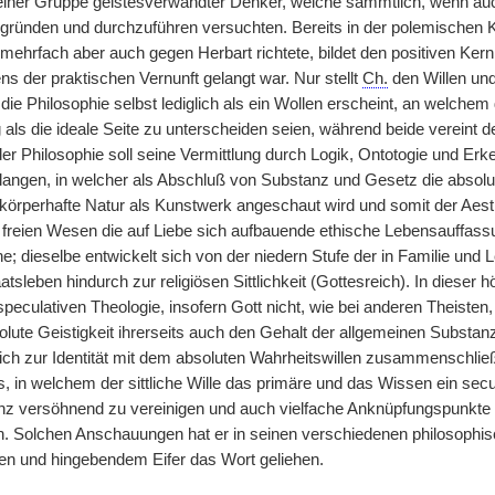
einer Gruppe geistesverwandter Denker, welche sämmtlich, wenn auc
ründen und durchzuführen versuchten. Bereits in der polemischen Kr
ehrfach aber auch gegen Herbart richtete, bildet den positiven Kern 
s der praktischen Vernunft gelangt war. Nur stellt
Ch.
den Willen und 
die Philosophie selbst lediglich als ein Wollen erscheint, an welchem d
 als die ideale Seite zu unterscheiden seien, während beide vereint 
er Philosophie soll seine Vermittlung durch Logik, Ontotogie und Erken
elangen, in welcher als Abschluß von Substanz und Gesetz die absolut
 körperhafte Natur als Kunstwerk angeschaut wird und somit der Aesthe
freien Wesen die auf Liebe sich aufbauende ethische Lebensauffassung
he; dieselbe entwickelt sich von der niedern Stufe der in Familie un
tsleben hindurch zur religiösen Sittlichkeit (Gottesreich). In dieser 
eculativen Theologie, insofern Gott nicht, wie bei anderen Theisten, 
lute Geistigkeit ihrerseits auch den Gehalt der allgemeinen Substanz 
ich zur Identität mit dem absoluten Wahrheitswillen zusammenschlie
, in welchem der sittliche Wille das primäre und das Wissen ein se
z versöhnend zu vereinigen und auch vielfache Anknüpfungspunkte an 
n. Solchen Anschauungen hat er in seinen verschiedenen philosophisc
en und hingebendem Eifer das Wort geliehen.