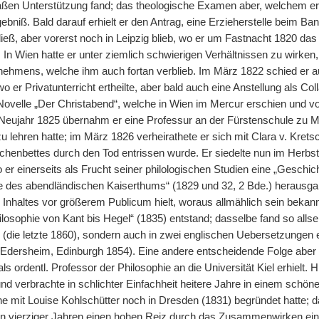
ßen Unterstützung fand; das theologische Examen aber, welchem er 
bniß. Bald darauf erhielt er den Antrag, eine Erzieherstelle beim B
nließ, aber vorerst noch in Leipzig blieb, wo er um Fastnacht 1820 
. In Wien hatte er unter ziemlich schwierigen Verhältnissen zu wirke
nehmens, welche ihm auch fortan verblieb. Im März 1822 schied er
 er Privatunterricht ertheilte, aber bald auch eine Anstellung als Col
 Novelle „Der Christabend“, welche in Wien im Mercur erschien und vo
t Neujahr 1825 übernahm er eine Professur an der Fürstenschule zu M
u lehren hatte; im März 1826 verheirathete er sich mit Clara v. Kret
henbettes durch den Tod entrissen wurde. Er siedelte nun im Herbst
er einerseits als Frucht seiner philologischen Studien eine „Geschi
des abendländischen Kaiserthums“ (1829 und 32, 2 Bde.) herausgab
 Inhaltes vor größerem Publicum hielt, woraus allmählich sein bekan
losophie von Kant bis Hegel“ (1835) entstand; dasselbe fand so allseit
 (die letzte 1860), sondern auch in zwei englischen Uebersetzungen e
. Edersheim, Edinburgh 1854). Eine andere entscheidende Folge aber d
ls ordentl. Professor der Philosophie an die Universität Kiel erhielt
nd verbrachte in schlichter Einfachheit heitere Jahre in einem schö
he mit Louise Kohlschütter noch in Dresden (1831) begründet hatte; d
den vierziger Jahren einen hohen Reiz durch das Zusammenwirken ei