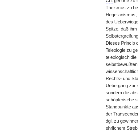
Ch.
gehörte zu 
Theismus zu beg
Hegelianismus, m
des Ueberwiegen
Spitze, daß ihm 
Selbstergreifung
Dieses Princip d
Teleologie zu g
teleologisch die
selbstbewußten 
wissenschaftlic
Rechts- und Staa
Uebergang zur sp
sondern die abso
schöpferische s
Standpunkte aus
der Transcenden
dgl. zu gewinne
ehrlichem Streb