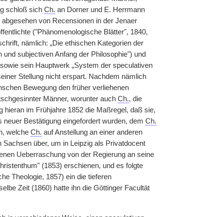
ig schloß sich
Ch.
an Dorner und E. Herrmann
abgesehen von Recensionen in der Jenaer
öffentlichte ("Phänomenologische Blätter", 1840,
chrift, nämlich: „Die ethischen Kategorien der
n und subjectiven Anfang der Philosophie") und
, sowie sein Hauptwerk „System der speculativen
seiner Stellung nicht erspart. Nachdem nämlich
inschen Bewegung den früher verliehenen
utschgesinnter Männer, worunter auch
Ch.
, die
 hieran im Frühjahre 1852 die Maßregel, daß sie,
 neuer Bestätigung eingefordert wurden, dem
Ch.
n, welche
Ch.
auf Anstellung an einer anderen
ch Sachsen über, um in Leipzig als Privatdocent
eigenen Ueberraschung von der Regierung an seine
Christenthum" (1853) erschienen, und es folgte
he Theologie, 1857) ein die tieferen
e Zeit (1860) hatte ihn die Göttinger Facultät