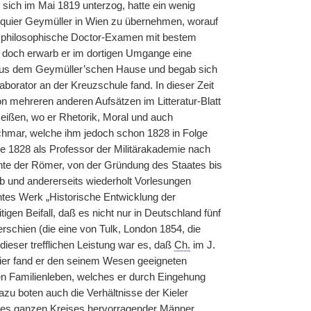
sich im Mai 1819 unterzog, hatte ein wenig
anquier Geymüller in Wien zu übernehmen, worauf
das philosophische Doctor-Examen mit bestem
n, doch erwarb er im dortigen Umgange eine
 aus dem Geymüller’schen Hause und begab sich
laborator an der Kreuzschule fand. In dieser Zeit
n mehreren anderen Aufsätzen im Litteratur-Blatt
eißen, wo er Rhetorik, Moral und auch
schmar, welche ihm jedoch schon 1828 in Folge
e 1828 als Professor der Militärakademie nach
chte der Römer, von der Gründung des Staates bis
 und andererseits wiederholt Vorlesungen
ntes Werk „Historische Entwicklung der
igen Beifall, daß es nicht nur in Deutschland fünf
rschien (die eine von Tulk, London 1854, die
ieser trefflichen Leistung war es, daß
Ch.
im J.
. Hier fand er den seinem Wesen geeigneten
nen Familienleben, welches er durch Eingehung
azu boten auch die Verhältnisse der Kieler
nes ganzen Kreises hervorragender Männer,