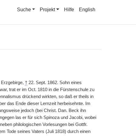
Suche
Projekt
Hilfe
English
n Erzgebirge,
†
22. Sept. 1862. Sohn eines
ar, trat er im Oct. 1810 in die Fürstenschule zu
nnalismus drückend wirkten, so daß er theils in
aber das Ende dieser Lernzeit herbeisehnte. Im
ungsweise jedoch (bei Christ. Dan. Beck ihn
ingegen las er für sich Spinoza und Jacobi, wobei
eben philologischen Vorlesungen bei Gottfr.
em Tode seines Vaters (Juli
|
1818) durch einen